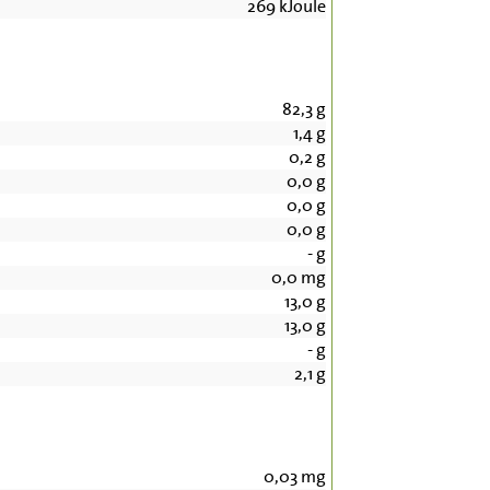
269
kJoule
82,3
g
1,4
g
0,2
g
0,0
g
0,0
g
0,0
g
-
g
0,0
mg
13,0
g
13,0
g
-
g
2,1
g
0,03
mg