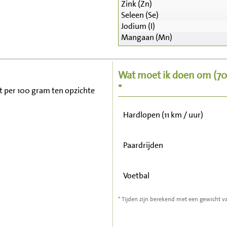
Zink (Zn)
Seleen (Se)
Zitten, tv kijken
Jodium (I)
Mangaan (Mn)
Fietsen (15 km/uur)
Wat moet ik doen om
(7
Wandelen (5 km/uur)
*
zit per 100 gram ten opzichte
Hardlopen (11 km / uur)
Paardrijden
Voetbal
* Tijden zijn berekend met een gewicht v
Stofzuigen