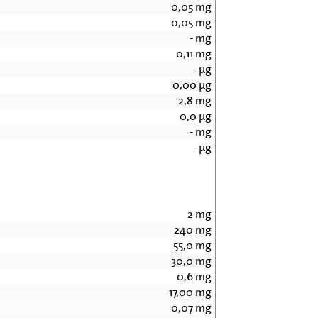
0,05
mg
0,05
mg
-
mg
0,11
mg
-
µg
0,00
µg
2,8
mg
0,0
µg
-
mg
-
µg
2
mg
240
mg
55,0
mg
30,0
mg
0,6
mg
17,00
mg
0,07
mg