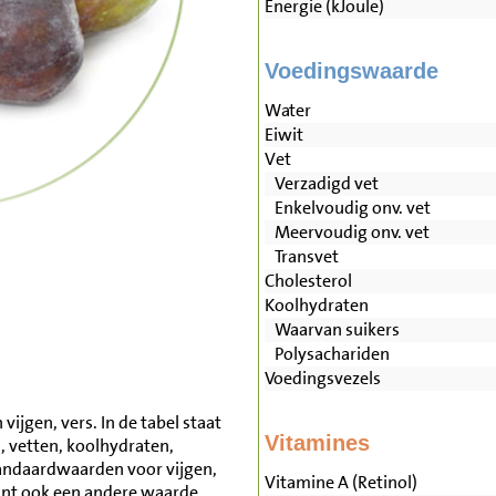
Energie (kJoule)
Voedingswaarde
Water
Eiwit
Vet
Verzadigd vet
Enkelvoudig onv. vet
Meervoudig onv. vet
Transvet
Cholesterol
Koolhydraten
Waarvan suikers
Polysachariden
Voedingsvezels
ijgen, vers. In de tabel staat
Vitamines
, vetten, koolhydraten,
andaardwaarden voor vijgen,
Vitamine A (Retinol)
unt ook een andere waarde