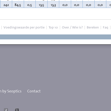
242
84,5
0,5
13,5
13,3
0,0
0,0
0,0
0,0
|
Voedingswaarde per portie
|
Top 10
|
Over / Wie is?
|
Bereken
|
Faq
 by Seoptics
Contact