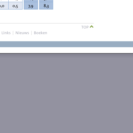
0,0
0,5
7,9
8,3
TOP
|
Links
|
Nieuws
|
Boeken