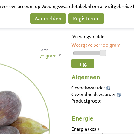
treer een account op Voedingswaardetabel.nl om alle uitgebreide 
Aanmelden
Registreren
Voedingsmiddel
Weergave per 100 gram
Portie:
70
gram
-1 g.
Algemeen
Gevoelswaarde:
Gezondheidswaarde:
Productgroep:
Energie
Energie (kcal)