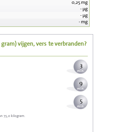
0,25
mg
-
µg
33
-
µg
-
mg
7
0 gram)
vijgen, vers
te verbranden?
8
3
9
5
an 75,0 kilogram.
14