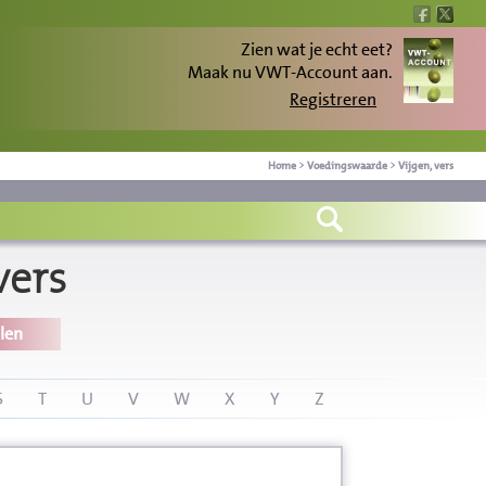
Zien wat je echt eet?
Maak nu VWT-Account aan.
Registreren
Home
>
Voedingswaarde
>
Vijgen, vers
vers
len
S
T
U
V
W
X
Y
Z