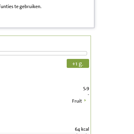
funties te gebruiken.
+1 g.
5,9
-
Fruit
64
kcal