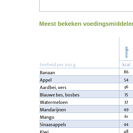
Meest bekeken voedingsmiddelen 
energie
Eenheid per 100 g
kcal
86
Banaan
54
Appel
36
Aardbei, vers
75
Blauwe bes, bosbes
37
Watermeloen
49
Mandarijnen
61
Mango
44
Sinaasappels
48
Kiwi