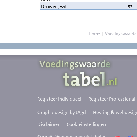
57
Druiven, wit
Home
|
Voedingswaarde
Registeer Individueel
Registeer Professional
Graphic design by JAgd
Hosting & webdesign
Disclaimer
Cookieinstellingen
©
2026
Voedingswaardetabel.nl