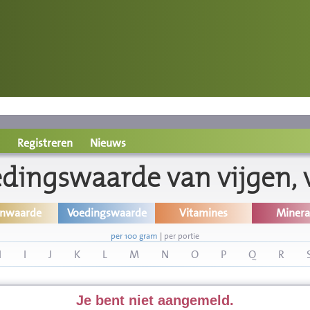
Registreren
Nieuws
dingswaarde van vijgen, 
inwaarde
Voedingswaarde
Vitamines
Minera
per 100 gram
|
per portie
H
I
J
K
L
M
N
O
P
Q
R
Je bent niet aangemeld.