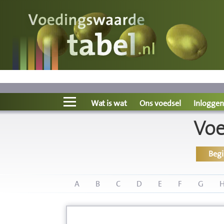
Voedingswaarde
Wat is wat?
Ons voedsel
Wat is wat
Ons voedsel
Inloggen
Voe
Bereken
Beg
Nieuws
Boeken
A
B
C
D
E
F
G
Registreren