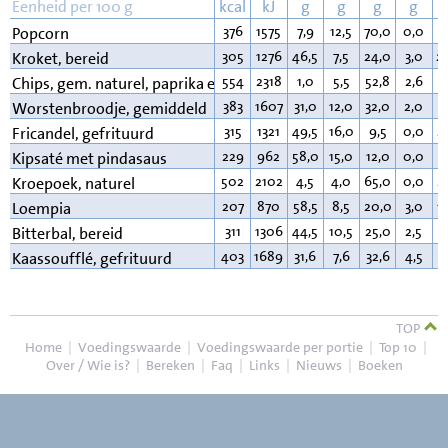
Eenheid per 100 g
kcal
kJ
g
g
g
g
376
1575
7,9
12,5
70,0
0,0
3
Popcorn
305
1276
46,5
7,5
24,0
3,0
2
Kroket, bereid
554
2318
1,0
5,5
52,8
2,6
3
Chips, gem. naturel, paprika e.d.
383
1607
31,0
12,0
32,0
2,0
2
Worstenbroodje, gemiddeld
315
1321
49,5
16,0
9,5
0,0
2
Fricandel, gefrituurd
229
962
58,0
15,0
12,0
0,0
1
Kipsaté met pindasaus
502
2102
4,5
4,0
65,0
0,0
2
Kroepoek, naturel
207
870
58,5
8,5
20,0
3,0
1
Loempia
311
1306
44,5
10,5
25,0
2,5
1
Bitterbal, bereid
403
1689
31,6
7,6
32,6
4,5
2
Kaassoufflé, gefrituurd
TOP
Home
|
Voedingswaarde
|
Voedingswaarde per portie
|
Top 10
|
Over / Wie is?
|
Bereken
|
Faq
|
Links
|
Nieuws
|
Boeken