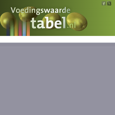
Voedingswaarde
Wat is wat?
Ons voedsel
Bereken
Nieuws
Boeken
Registreren
Inloggen