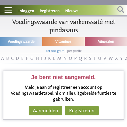
Contact
Inloggen
Registreren
Nieuws
Informatie
Voedingswaarde van varkenssaté met
pindasaus
Disclaimer
Voedingswaarde
Vitamines
Mineralen
per 100 gram
|
per portie
A
B
C
D
E
F
G
H
I
J
K
L
M
N
O
P
Q
R
S
T
U
V
W
X
Y
Je bent niet aangemeld.
Meld je aan of registreer een account op
Voedingswaardetabel.nl om alle uitgebreide funties te
gebruiken.
Aanmelden
Registreren