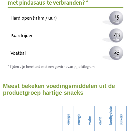
Wandelen (5 km/uur)
met pindasaus
te verbranden? *
15
Hardlopen (11 km / uur)
43
Paardrijden
23
Voetbal
* Tijden zijn berekend met een gewicht van 75,0 kilogram.
69
Stofzuigen
Meest bekeken voedingsmiddelen uit de
75
Strijken
productgroep hartige snacks
86
Wassen
koolhydraten
energie
energie
suikers
water
eiwit
v