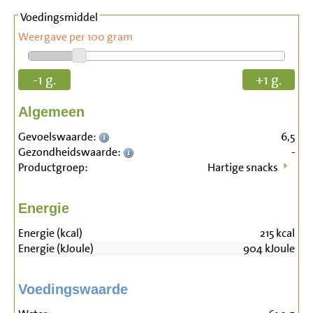
Voedingsmiddel
Weergave per 100 gram
-1 g.
+1 g.
Algemeen
Gevoelswaarde:
6,5
Gezondheidswaarde:
-
Productgroep:
Hartige snacks
Energie
Energie (kcal)
215
kcal
Energie (kJoule)
904
kJoule
Voedingswaarde