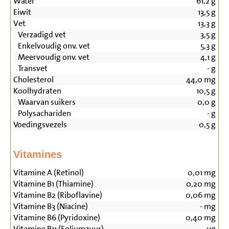
Water
61,2
g
Eiwit
13,5
g
Vet
13,3
g
Verzadigd vet
3,5
g
Enkelvoudig onv. vet
5,3
g
Meervoudig onv. vet
4,1
g
Transvet
-
g
Cholesterol
44,0
mg
Koolhydraten
10,5
g
Waarvan suikers
0,0
g
Polysachariden
-
g
Voedingsvezels
0,5
g
Vitamines
Vitamine A (Retinol)
0,01
mg
Vitamine B1 (Thiamine)
0,20
mg
Vitamine B2 (Riboflavine)
0,06
mg
Vitamine B3 (Niacine)
-
mg
Vitamine B6 (Pyridoxine)
0,40
mg
Vitamine B11 (Foliumzuur)
-
µg