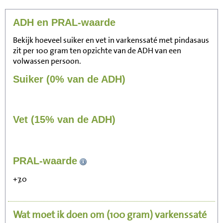
ADH en PRAL-waarde
Bekijk hoeveel suiker en vet in varkenssaté met pindasaus
zit per 100 gram ten opzichte van de ADH van een
volwassen persoon.
Suiker (0% van de ADH)
Vet (15% van de ADH)
156
PRAL-waarde
Zitten, tv kijken
+7,0
31
Fietsen (15 km/uur)
Wat moet ik doen om
(100 gram)
varkenssaté
38