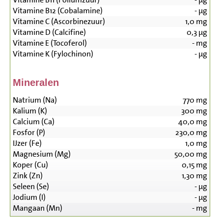
Vitamine B12 (Cobalamine)
-
µg
Vitamine C (Ascorbinezuur)
1,0
mg
Vitamine D (Calcifine)
0,3
µg
Vitamine E (Tocoferol)
-
mg
Vitamine K (Fylochinon)
-
µg
Mineralen
Natrium (Na)
770
mg
Kalium (K)
300
mg
Calcium (Ca)
40,0
mg
Fosfor (P)
230,0
mg
IJzer (Fe)
1,0
mg
Magnesium (Mg)
50,00
mg
Koper (Cu)
0,15
mg
Zink (Zn)
1,30
mg
Seleen (Se)
-
µg
Jodium (I)
-
µg
Mangaan (Mn)
-
mg