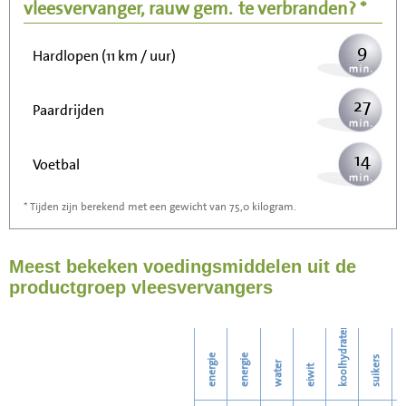
Wandelen (5 km/uur)
vleesvervanger, rauw gem.
te verbranden? *
9
Hardlopen (11 km / uur)
27
Paardrijden
14
Voetbal
* Tijden zijn berekend met een gewicht van 75,0 kilogram.
43
Stofzuigen
Meest bekeken voedingsmiddelen uit de
47
Strijken
productgroep vleesvervangers
54
Wassen
koolhydraten
energie
energie
suikers
water
eiwit
v