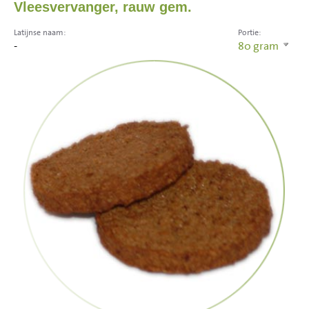
Vleesvervanger, rauw gem.
Latijnse naam:
Portie:
-
80
gram