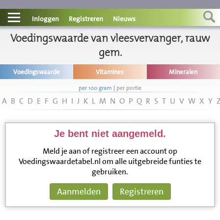
Contact
Inloggen
Registreren
Nieuws
Informatie
Voedingswaarde van vleesvervanger, rauw
gem.
Disclaimer
Voedingswaarde
Vitamines
Mineralen
per 100 gram
|
per portie
A
B
C
D
E
F
G
H
I
J
K
L
M
N
O
P
Q
R
S
T
U
V
W
X
Y
Je bent niet aangemeld.
Meld je aan of registreer een account op
Voedingswaardetabel.nl om alle uitgebreide funties te
gebruiken.
Aanmelden
Registreren