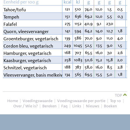
Eenheid per 100 g
kcal
kJ
g
g
g
g
121
510
74,0
12,0
1,5
0,5
6
Tahoe/tofu
151
636
69,2
12,0
5,5
0,3
8
Tempeh
275
1152
40,9
9,1
27,0
1
Falafel
141
594
64,2
14,0
12,7
1,8
2
Quorn, vleesvervanger
139
586
70,0
9,0
11,0
4,0
6
Groenteburger, vegetarisch
249
1045
52,5
17,5
9,0
1,5
1
Cordon bleu, vegetarisch
168
707
65,5
16,0
7,0
2,6
8
Hamburger, vegetarisch
258
1083
50,6
15,2
15,8
2,0
1
Kaasburger, vegetarisch
188
787
58,0
16,0
8,5
2,8
1
Schnitzel, vegetarisch
134
565
69,5
15,5
5,0
1,8
5
Vleesvervanger, basis melkeiwit
TOP
Home
|
Voedingswaarde
|
Voedingswaarde per portie
|
Top 10
|
Over / Wie is?
|
Bereken
|
Faq
|
Links
|
Nieuws
|
Boeken