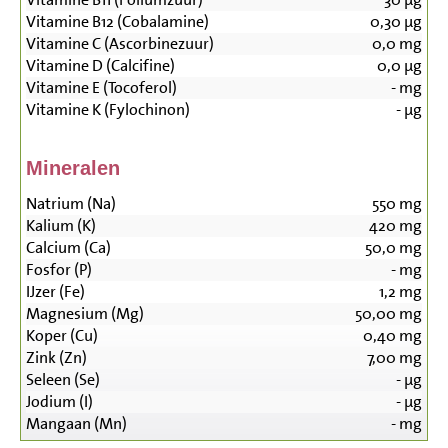
Vitamine B12 (Cobalamine)
0,30
µg
Vitamine C (Ascorbinezuur)
0,0
mg
Vitamine D (Calcifine)
0,0
µg
Vitamine E (Tocoferol)
-
mg
Vitamine K (Fylochinon)
-
µg
Mineralen
Natrium (Na)
550
mg
Kalium (K)
420
mg
Calcium (Ca)
50,0
mg
Fosfor (P)
-
mg
IJzer (Fe)
1,2
mg
Magnesium (Mg)
50,00
mg
Koper (Cu)
0,40
mg
Zink (Zn)
7,00
mg
Seleen (Se)
-
µg
Jodium (I)
-
µg
Mangaan (Mn)
-
mg