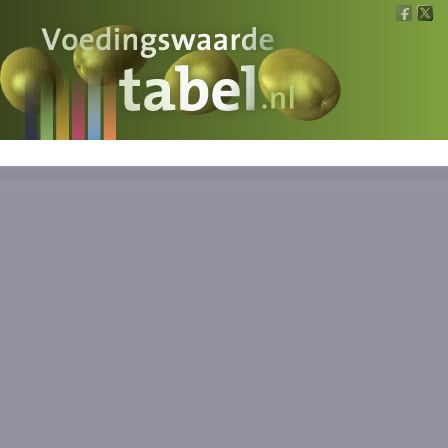
Voedingswaarde
Wat is wat?
Ons voedsel
Bereken
Nieuws
Boeken
Registreren
Inloggen