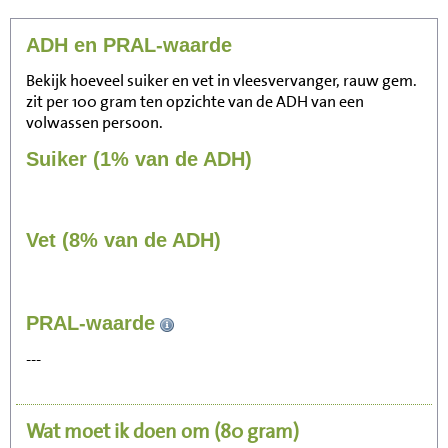
ADH en PRAL-waarde
Bekijk hoeveel suiker en vet in vleesvervanger, rauw gem.
zit per 100 gram ten opzichte van de ADH van een
volwassen persoon.
Suiker (1% van de ADH)
Vet (8% van de ADH)
98
PRAL-waarde
Zitten, tv kijken
---
20
Fietsen (15 km/uur)
Wat moet ik doen om
(80 gram)
24