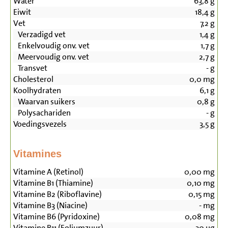
Water
63,8
g
Eiwit
18,4
g
Vet
7,2
g
Verzadigd vet
1,4
g
Enkelvoudig onv. vet
1,7
g
Meervoudig onv. vet
2,7
g
Transvet
-
g
Cholesterol
0,0
mg
Koolhydraten
6,1
g
Waarvan suikers
0,8
g
Polysachariden
-
g
Voedingsvezels
3,5
g
Vitamines
Vitamine A (Retinol)
0,00
mg
Vitamine B1 (Thiamine)
0,10
mg
Vitamine B2 (Riboflavine)
0,15
mg
Vitamine B3 (Niacine)
-
mg
Vitamine B6 (Pyridoxine)
0,08
mg
Vitamine B11 (Foliumzuur)
30
µg