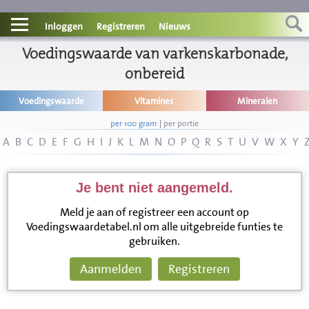
Contact
Inloggen
Registreren
Nieuws
Informatie
Voedingswaarde van varkenskarbonade,
onbereid
Disclaimer
Voedingswaarde
Vitamines
Mineralen
per 100 gram
|
per portie
A
B
C
D
E
F
G
H
I
J
K
L
M
N
O
P
Q
R
S
T
U
V
W
X
Y
Je bent niet aangemeld.
Meld je aan of registreer een account op
Voedingswaardetabel.nl om alle uitgebreide funties te
gebruiken.
Aanmelden
Registreren