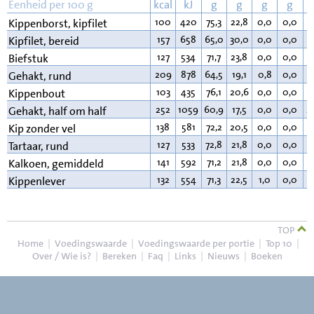
Eenheid per 100 g
kcal
kJ
g
g
g
g
100
420
75,3
22,8
0,0
0,0
0
Kippenborst, kipfilet
157
658
65,0
30,0
0,0
0,0
4
Kipfilet, bereid
127
534
71,7
23,8
0,0
0,0
3
Biefstuk
209
878
64,5
19,1
0,8
0,0
1
Gehakt, rund
103
435
76,1
20,6
0,0
0,0
2
Kippenbout
252
1059
60,9
17,5
0,0
0,0
2
Gehakt, half om half
138
581
72,2
20,5
0,0
0,0
6
Kip zonder vel
127
533
72,8
21,8
0,0
0,0
4
Tartaar, rund
141
592
71,2
21,8
0,0
0,0
6
Kalkoen, gemiddeld
132
554
71,3
22,5
1,0
0,0
4
Kippenlever
TOP
Home
|
Voedingswaarde
|
Voedingswaarde per portie
|
Top 10
|
Over / Wie is?
|
Bereken
|
Faq
|
Links
|
Nieuws
|
Boeken