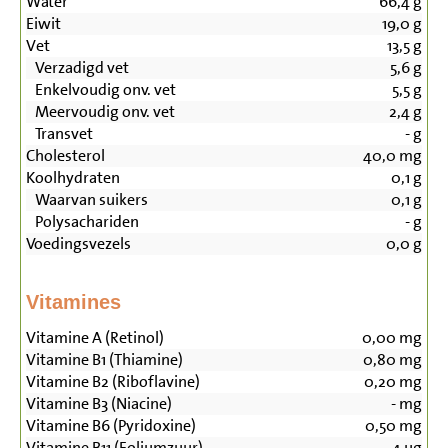
Water
66,4
g
Eiwit
19,0
g
Vet
13,5
g
Verzadigd vet
5,6
g
Enkelvoudig onv. vet
5,5
g
Meervoudig onv. vet
2,4
g
Transvet
-
g
Cholesterol
40,0
mg
Koolhydraten
0,1
g
Waarvan suikers
0,1
g
Polysachariden
-
g
Voedingsvezels
0,0
g
Vitamines
Vitamine A (Retinol)
0,00
mg
Vitamine B1 (Thiamine)
0,80
mg
Vitamine B2 (Riboflavine)
0,20
mg
Vitamine B3 (Niacine)
-
mg
Vitamine B6 (Pyridoxine)
0,50
mg
Vitamine B11 (Foliumzuur)
4
µg