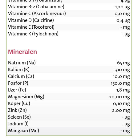
Vitamine B12 (Cobalamine)
1,20
µg
Vitamine C (Ascorbinezuur)
0,0
mg
Vitamine D (Calcifine)
0,4
µg
Vitamine E (Tocoferol)
-
mg
Vitamine K (Fylochinon)
-
µg
Mineralen
Natrium (Na)
65
mg
Kalium (K)
310
mg
Calcium (Ca)
10,0
mg
Fosfor (P)
150,0
mg
IJzer (Fe)
1,8
mg
Magnesium (Mg)
20,00
mg
Koper (Cu)
0,10
mg
Zink (Zn)
2,00
mg
Seleen (Se)
-
µg
Jodium (I)
-
µg
Mangaan (Mn)
-
mg