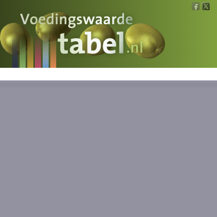
Voedingswaarde
Wat is wat?
Ons voedsel
Bereken
Nieuws
Boeken
Registreren
Inloggen