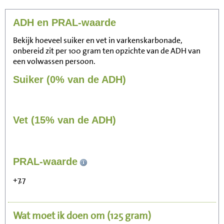
ADH en PRAL-waarde
Bekijk hoeveel suiker en vet in varkenskarbonade,
onbereid zit per 100 gram ten opzichte van de ADH van
een volwassen persoon.
Suiker (0% van de ADH)
Vet (15% van de ADH)
178
PRAL-waarde
Zitten, tv kijken
+7,7
36
Fietsen (15 km/uur)
Wat moet ik doen om
(125 gram)
44