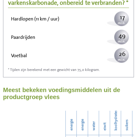
Wandelen (5 km/uur)
varkenskarbonade, onbereid
te verbranden? *
17
Hardlopen (11 km / uur)
49
Paardrijden
26
Voetbal
* Tijden zijn berekend met een gewicht van 75,0 kilogram.
78
Stofzuigen
Meest bekeken voedingsmiddelen uit de
85
Strijken
productgroep vlees
98
Wassen
koolhydraten
energie
energie
suikers
water
eiwit
v