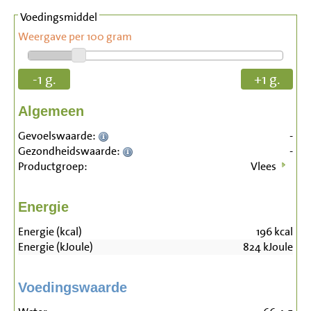
Voedingsmiddel
Weergave per 100 gram
-1 g.
+1 g.
Algemeen
Gevoelswaarde:
-
Gezondheidswaarde:
-
Productgroep:
Vlees
Energie
Energie (kcal)
196
kcal
Energie (kJoule)
824
kJoule
Voedingswaarde