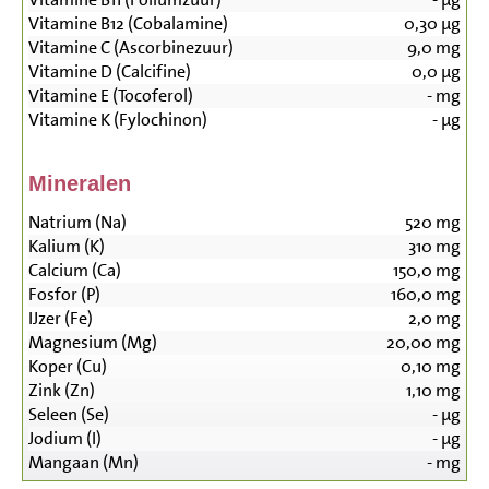
Vitamine B12 (Cobalamine)
0,30
µg
Vitamine C (Ascorbinezuur)
9,0
mg
Vitamine D (Calcifine)
0,0
µg
Vitamine E (Tocoferol)
-
mg
Vitamine K (Fylochinon)
-
µg
Mineralen
Natrium (Na)
520
mg
Kalium (K)
310
mg
Calcium (Ca)
150,0
mg
Fosfor (P)
160,0
mg
IJzer (Fe)
2,0
mg
Magnesium (Mg)
20,00
mg
Koper (Cu)
0,10
mg
Zink (Zn)
1,10
mg
Seleen (Se)
-
µg
Jodium (I)
-
µg
Mangaan (Mn)
-
mg