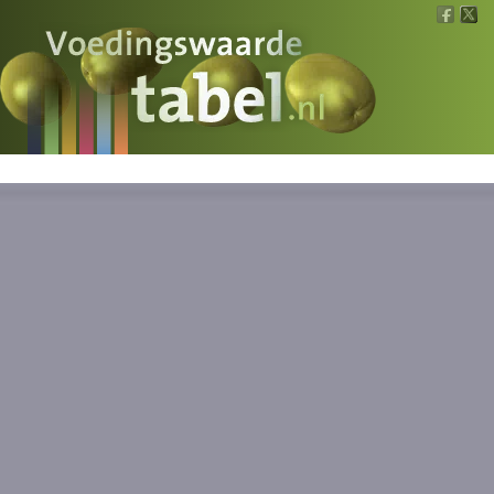
Voedingswaarde
Wat is wat?
Ons voedsel
Bereken
Nieuws
Boeken
Registreren
Inloggen