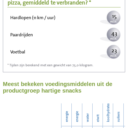
Wandelen (5 km/uur)
pizza, gemiddeld
te verbranden? *
15
Hardlopen (11 km / uur)
43
Paardrijden
23
Voetbal
* Tijden zijn berekend met een gewicht van 75,0 kilogram.
68
Stofzuigen
Meest bekeken voedingsmiddelen uit de
74
Strijken
productgroep hartige snacks
86
Wassen
koolhydraten
energie
energie
suikers
water
eiwit
v