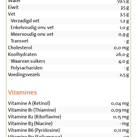
Water
59,5
g
Eiwit
7,5
g
Vet
3,5
g
Verzadigd vet
1,2
g
Enkelvoudig onv. vet
1,0
g
Meervoudig onv. vet
0,9
g
Transvet
-
g
Cholesterol
0,0
mg
Koolhydraten
26,0
g
Waarvan suikers
4,0
g
Polysachariden
-
g
Voedingsvezels
2,5
g
Vitamines
Vitamine A (Retinol)
0,04
mg
Vitamine B1 (Thiamine)
0,09
mg
Vitamine B2 (Riboflavine)
0,15
mg
Vitamine B3 (Niacine)
-
mg
Vitamine B6 (Pyridoxine)
0,11
mg
Vitamine B11 (Foliumzuur)
-
µg