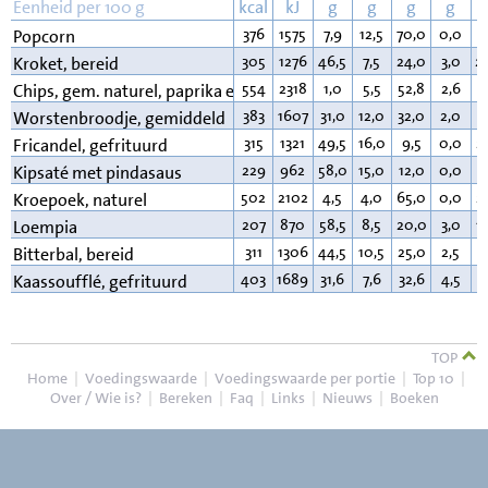
Eenheid per 100 g
kcal
kJ
g
g
g
g
376
1575
7,9
12,5
70,0
0,0
3
Popcorn
305
1276
46,5
7,5
24,0
3,0
2
Kroket, bereid
554
2318
1,0
5,5
52,8
2,6
3
Chips, gem. naturel, paprika e.d.
383
1607
31,0
12,0
32,0
2,0
2
Worstenbroodje, gemiddeld
315
1321
49,5
16,0
9,5
0,0
2
Fricandel, gefrituurd
229
962
58,0
15,0
12,0
0,0
1
Kipsaté met pindasaus
502
2102
4,5
4,0
65,0
0,0
2
Kroepoek, naturel
207
870
58,5
8,5
20,0
3,0
1
Loempia
311
1306
44,5
10,5
25,0
2,5
1
Bitterbal, bereid
403
1689
31,6
7,6
32,6
4,5
2
Kaassoufflé, gefrituurd
TOP
Home
|
Voedingswaarde
|
Voedingswaarde per portie
|
Top 10
|
Over / Wie is?
|
Bereken
|
Faq
|
Links
|
Nieuws
|
Boeken