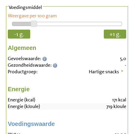
Voedingsmiddel
Weergave per 100 gram
-1 g.
+1 g.
Algemeen
Gevoelswaarde:
5,0
Gezondheidswaarde:
-
Productgroep:
Hartige snacks
Energie
Energie (kcal)
171
kcal
Energie (kJoule)
719
kJoule
Voedingswaarde