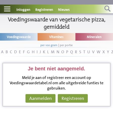
Contact
Inloggen
Registreren
Nieuws
Informatie
Voedingswaarde van vegetarische pizza,
gemiddeld
Disclaimer
Voedingswaarde
Vitamines
Mineralen
per 100 gram
|
per portie
A
B
C
D
E
F
G
H
I
J
K
L
M
N
O
P
Q
R
S
T
U
V
W
X
Y
Je bent niet aangemeld.
Meld je aan of registreer een account op
Voedingswaardetabel.nl om alle uitgebreide funties te
gebruiken.
Aanmelden
Registreren