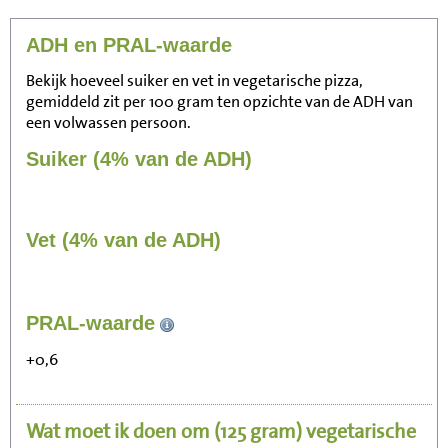
ADH en PRAL-waarde
Bekijk hoeveel suiker en vet in vegetarische pizza,
gemiddeld zit per 100 gram ten opzichte van de ADH van
een volwassen persoon.
Suiker (4% van de ADH)
Vet (4% van de ADH)
155
PRAL-waarde
Zitten, tv kijken
+0,6
31
Fietsen (15 km/uur)
Wat moet ik doen om
(125 gram)
vegetarische
38