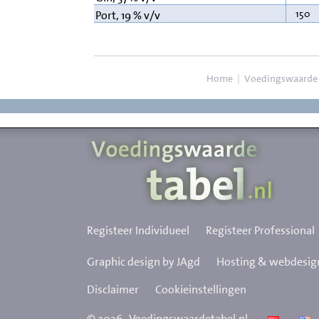
150
Port, 19 % v/v
Home
|
Voedingswaarde
Registeer Individueel
Registeer Professional
Graphic design by JAgd
Hosting & webdesign
Disclaimer
Cookieinstellingen
©
2026
Voedingswaardetabel.nl