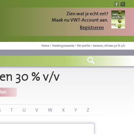
Zien wat je echt eet?
Maak nu VWT-Account aan.
Registreren
Home
>
Voedingswaarde
>
Per portie
>
Jenever, citroen 30 % v/v
oen 30 % v/v
len
S
T
U
V
W
X
Y
Z