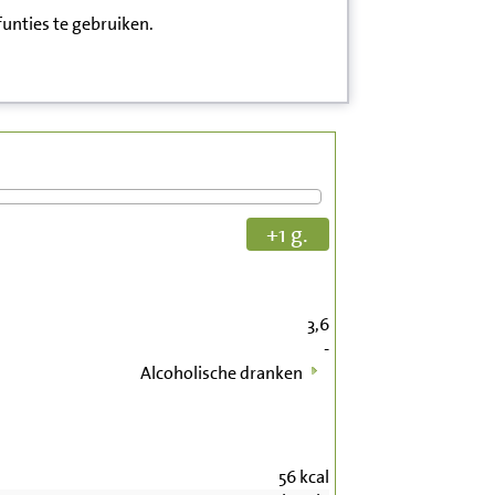
funties te gebruiken.
+1 g.
3,6
-
Alcoholische dranken
56
kcal