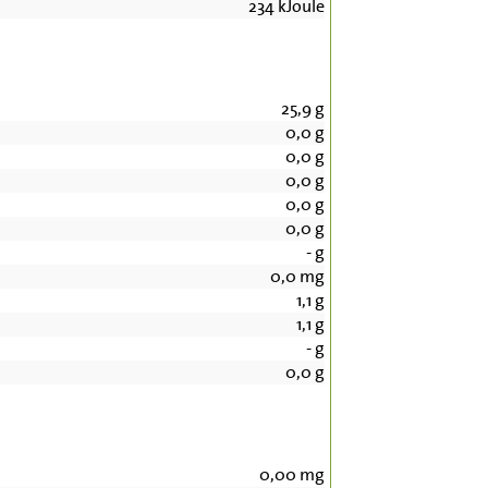
234
kJoule
25,9
g
0,0
g
0,0
g
0,0
g
0,0
g
0,0
g
-
g
0,0
mg
1,1
g
1,1
g
-
g
0,0
g
0,00
mg