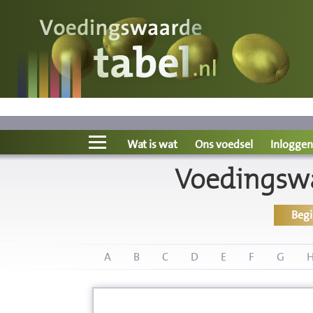
Voedingswaarde
Wat is wat?
Ons voedsel
Wat is wat
Ons voedsel
Inloggen
Voedingswaa
Bereken
Beg
Nieuws
Boeken
A
B
C
D
E
F
G
Registreren