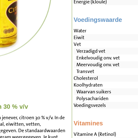
Energie (kJoule)
Voedingswaarde
Water
Eiwit
Vet
Verzadigd vet
Enkelvoudig onv. vet
Meervoudig onv. vet
Transvet
Cholesterol
Koolhydraten
Waarvan suikers
Polysachariden
Voedingsvezels
n 30 % v/v
enever, citroen 30 % v/v. In de
Vitamines
l, eiwitten, vetten,
rgegeven. De standaardwaarden
Vitamine A (Retinol)
0 gram weergegeven. Je kunt