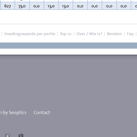
627
73,0
0,0
13,0
13,0
0,0
0,0
0,0
0,0
|
Voedingswaarde per portie
|
Top 10
|
Over / Wie is?
|
Bereken
|
Faq
 by Seoptics
Contact