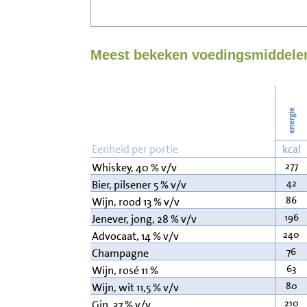
Meest bekeken voedingsmiddelen
energie
Eenheid per portie
kcal
277
Whiskey, 40 % v/v
42
Bier, pilsener 5 % v/v
86
Wijn, rood 13 % v/v
196
Jenever, jong, 28 % v/v
240
Advocaat, 14 % v/v
76
Champagne
63
Wijn, rosé 11 %
80
Wijn, wit 11,5 % v/v
210
Gin, 37 % v/v