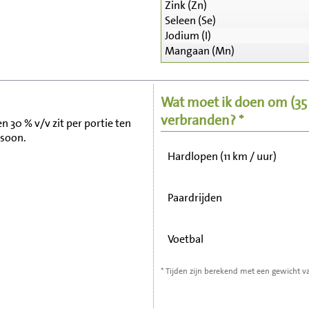
Zink (Zn)
Seleen (Se)
Zitten, tv kijken
Jodium (I)
Mangaan (Mn)
Fietsen (15 km/uur)
Wat moet ik doen om
(3
Wandelen (5 km/uur)
verbranden? *
en 30 % v/v zit per portie ten
rsoon.
Hardlopen (11 km / uur)
Paardrijden
Voetbal
* Tijden zijn berekend met een gewicht v
Stofzuigen