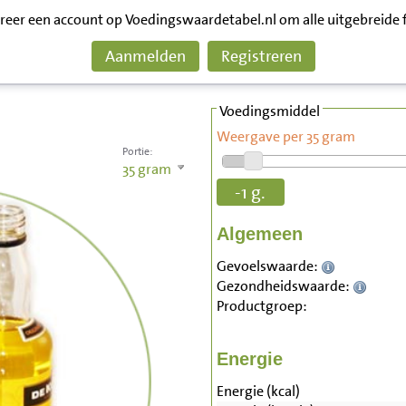
treer een account op Voedingswaardetabel.nl om alle uitgebreide 
Aanmelden
Registreren
Voedingsmiddel
Weergave per 35 gram
Portie:
35
gram
-1 g.
Algemeen
Gevoelswaarde:
Gezondheidswaarde:
Productgroep:
Energie
Energie (kcal)