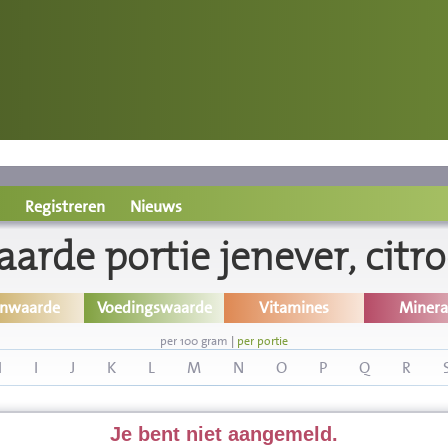
Registreren
Nieuws
rde portie jenever, citr
inwaarde
Voedingswaarde
Vitamines
Minera
per 100 gram
|
per portie
H
I
J
K
L
M
N
O
P
Q
R
Je bent niet aangemeld.