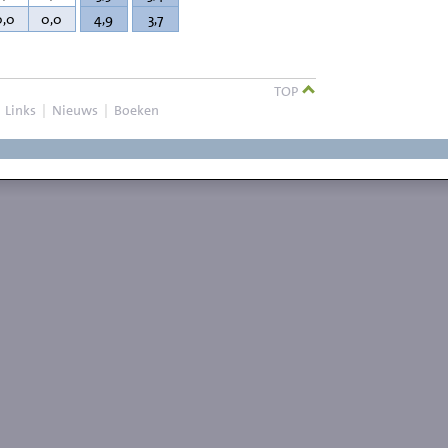
0,0
0,0
4,9
3,7
TOP
|
Links
|
Nieuws
|
Boeken