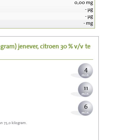
0,00
mg
-
µg
41
-
µg
-
mg
8
5 gram)
jenever, citroen 30 % v/v
te
10
4
11
6
an 75,0 kilogram.
18