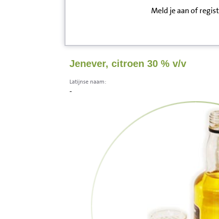
Meld je aan of regis
Inloggen
Contact
Jenever, citroen 30 % v/v
Informatie
Latijnse naam:
-
Disclaimer