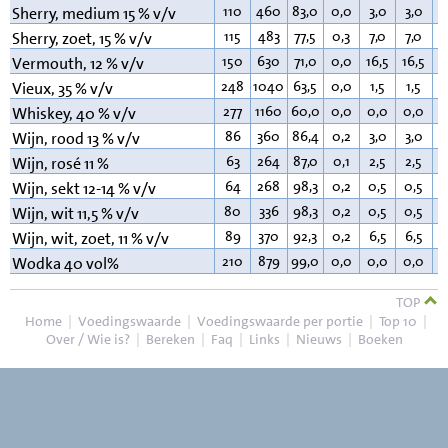
110
460
83,0
0,0
3,0
3,0
0
Sherry, medium 15 % v/v
115
483
77,5
0,3
7,0
7,0
0
Sherry, zoet, 15 % v/v
150
630
71,0
0,0
16,5
16,5
0
Vermouth, 12 % v/v
248
1040
63,5
0,0
1,5
1,5
0
Vieux, 35 % v/v
277
1160
60,0
0,0
0,0
0,0
0
Whiskey, 40 % v/v
86
360
86,4
0,2
3,0
3,0
0
Wijn, rood 13 % v/v
63
264
87,0
0,1
2,5
2,5
0
Wijn, rosé 11 %
64
268
98,3
0,2
0,5
0,5
0
Wijn, sekt 12-14 % v/v
80
336
98,3
0,2
0,5
0,5
0
Wijn, wit 11,5 % v/v
89
370
92,3
0,2
6,5
6,5
0
Wijn, wit, zoet, 11 % v/v
210
879
99,0
0,0
0,0
0,0
0
Wodka 40 vol%
TOP
Home
|
Voedingswaarde
|
Voedingswaarde per portie
|
Top 10
|
Over / Wie is?
|
Bereken
|
Faq
|
Links
|
Nieuws
|
Boeken