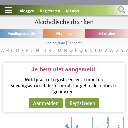
Contact
Inloggen
Registreren
Nieuws
Informatie
Alcoholische dranken
Voedingswaarde
Vitamines
Mineralen
Disclaimer
per 100 gram
|
per portie
A
B
C
D
E
F
G
H
I
J
K
L
M
N
O
P
Q
R
S
T
U
V
W
X
Y
Je bent niet aangemeld.
Meld je aan of registreer een account op
Voedingswaardetabel.nl om alle uitgebreide funties te
gebruiken.
Aanmelden
Registreren
koolhydraten