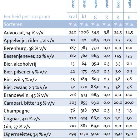
energie
energie
suikers
water
eiwit
v
Eenheid per 100 gram
kcal
kJ
g
g
g
g
Sorteren
240
1006
54,5
3,8
24,5
24,5
3
Advocaat, 14 % v/v
10
42
96,5
0,0
2,5
2,5
0
Appelwijn, cider 5 % v/v
187
783
73,0
0,0
0,0
0,0
0
Berenburg, 38 % v/v
182
762
66,5
0,0
17,5
17,5
0
Bessenjenever, 22 % v/v
15
64
95,2
0,3
3,5
0,1
0
Bier, alcoholvrij
42
175
93,0
0,5
3,0
0,3
0
Bier, pilsener 5 % v/v
45
189
89,7
0,5
3,8
3,8
0
Bier, wit 5 % v/v
52
220
88,0
0,7
3,8
3,8
0
Bier, zwaar, > 7 % v/v
218
913
68,5
0,0
0,0
0,0
0
Brandewijn, 45 % v/v
203
855
63,0
0,0
20,0
20,0
0
Campari, bitter 25 % v/v
76
318
97,0
0,3
1,3
1,3
0
Champagne
220
924
66,0
0,0
1,0
1,0
0
Cognac, 40 % v/v
210
882
69,0
0,0
0,0
0,0
0
Gin, 37 % v/v
299
1250
50,0
0,0
15,0
15,0
0
Jägermeister, 34 % v/v