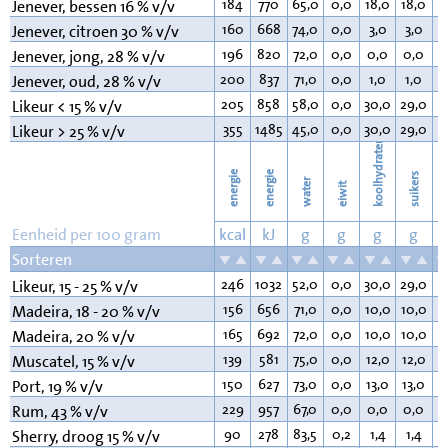
184
770
65,0
0,0
18,0
18,0
0
Jenever, bessen 16 % v/v
160
668
74,0
0,0
3,0
3,0
0
Jenever, citroen 30 % v/v
196
820
72,0
0,0
0,0
0,0
0
Jenever, jong, 28 % v/v
200
837
71,0
0,0
1,0
1,0
0
Jenever, oud, 28 % v/v
205
858
58,0
0,0
30,0
29,0
0
Likeur < 15 % v/v
355
1485
45,0
0,0
30,0
29,0
0
Likeur > 25 % v/v
koolhydraten
energie
energie
suikers
water
eiwit
v
Eenheid per 100 gram
kcal
kJ
g
g
g
g
Sorteren
246
1032
52,0
0,0
30,0
29,0
0
Likeur, 15 - 25 % v/v
156
656
71,0
0,0
10,0
10,0
0
Madeira, 18 - 20 % v/v
165
692
72,0
0,0
10,0
10,0
0
Madeira, 20 % v/v
139
581
75,0
0,0
12,0
12,0
0
Muscatel, 15 % v/v
150
627
73,0
0,0
13,0
13,0
0
Port, 19 % v/v
229
957
67,0
0,0
0,0
0,0
0
Rum, 43 % v/v
90
278
83,5
0,2
1,4
1,4
0
Sherry, droog 15 % v/v