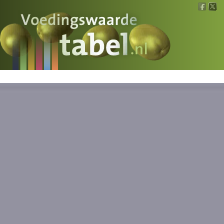
Voedingswaarde
Wat is wat?
Ons voedsel
Bereken
Nieuws
Boeken
Registreren
Inloggen