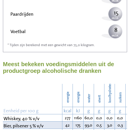
15
Paardrijden
8
Voetbal
* Tijden zijn berekend met een gewicht van 75,0 kilogram.
24
Stofzuigen
Meest bekeken voedingsmiddelen uit de
26
Strijken
productgroep alcoholische dranken
30
Wassen
koolhydraten
energie
energie
suikers
water
eiwit
v
Eenheid per 100 g
kcal
kJ
g
g
g
g
277
1160
60,0
0,0
0,0
0,0
0
Whiskey, 40 % v/v
42
175
93,0
0,5
3,0
0,3
0
Bier, pilsener 5 % v/v