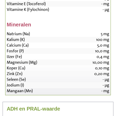
Vitamine E (Tocoferol)
-
mg
Vitamine K (Fylochinon)
-
µg
Mineralen
Natrium (Na)
5
mg
Kalium (K)
100
mg
Calcium (Ca)
5,0
mg
Fosfor (P)
10,0
mg
IJzer (Fe)
0,4
mg
Magnesium (Mg)
10,00
mg
Koper (Cu)
0,10
mg
Zink (Zn)
0,20
mg
Seleen (Se)
-
µg
Jodium (I)
-
µg
Mangaan (Mn)
-
mg
ADH en PRAL-waarde