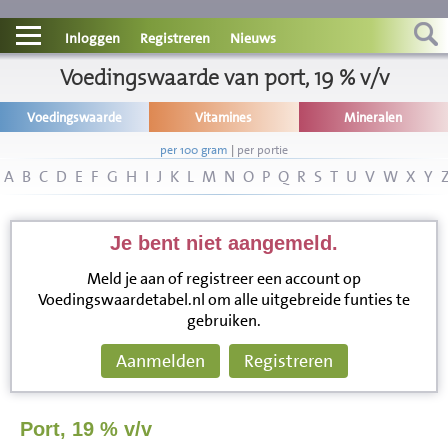
Contact
Inloggen
Registreren
Nieuws
Informatie
Voedingswaarde van port, 19 % v/v
Voedingswaarde
Vitamines
Mineralen
Disclaimer
per 100 gram
|
per portie
A
B
C
D
E
F
G
H
I
J
K
L
M
N
O
P
Q
R
S
T
U
V
W
X
Y
Je bent niet aangemeld.
Meld je aan of registreer een account op
Voedingswaardetabel.nl om alle uitgebreide funties te
gebruiken.
Aanmelden
Registreren
Port, 19 % v/v