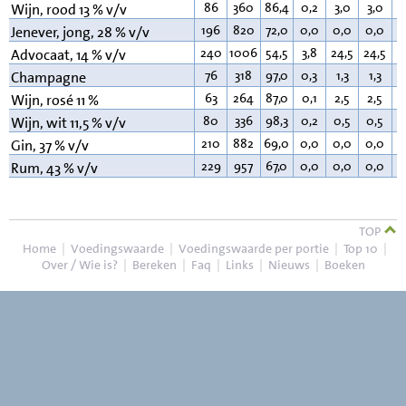
86
360
86,4
0,2
3,0
3,0
0
Wijn, rood 13 % v/v
196
820
72,0
0,0
0,0
0,0
0
Jenever, jong, 28 % v/v
240
1006
54,5
3,8
24,5
24,5
3
Advocaat, 14 % v/v
76
318
97,0
0,3
1,3
1,3
0
Champagne
63
264
87,0
0,1
2,5
2,5
0
Wijn, rosé 11 %
80
336
98,3
0,2
0,5
0,5
0
Wijn, wit 11,5 % v/v
210
882
69,0
0,0
0,0
0,0
0
Gin, 37 % v/v
229
957
67,0
0,0
0,0
0,0
0
Rum, 43 % v/v
TOP
Home
|
Voedingswaarde
|
Voedingswaarde per portie
|
Top 10
|
Over / Wie is?
|
Bereken
|
Faq
|
Links
|
Nieuws
|
Boeken