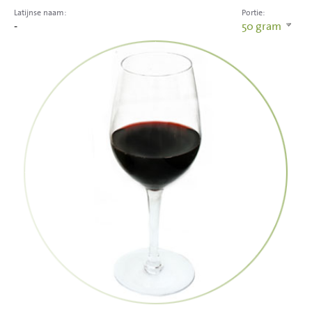
Latijnse naam:
Portie:
-
50
gram