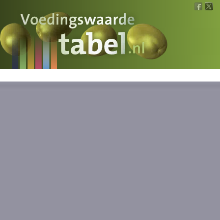
Voedingswaarde
Wat is wat?
Ons voedsel
Bereken
Nieuws
Boeken
Registreren
Inloggen