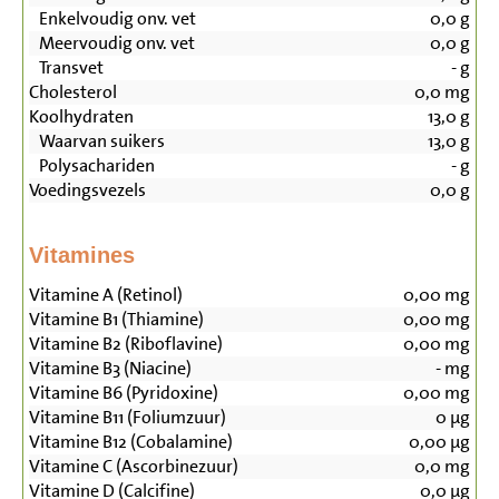
Enkelvoudig onv. vet
0,0
g
Meervoudig onv. vet
0,0
g
Transvet
-
g
Cholesterol
0,0
mg
Koolhydraten
13,0
g
Waarvan suikers
13,0
g
Polysachariden
-
g
Voedingsvezels
0,0
g
Vitamines
Vitamine A (Retinol)
0,00
mg
Vitamine B1 (Thiamine)
0,00
mg
Vitamine B2 (Riboflavine)
0,00
mg
Vitamine B3 (Niacine)
-
mg
Vitamine B6 (Pyridoxine)
0,00
mg
Vitamine B11 (Foliumzuur)
0
µg
Vitamine B12 (Cobalamine)
0,00
µg
Vitamine C (Ascorbinezuur)
0,0
mg
Vitamine D (Calcifine)
0,0
µg