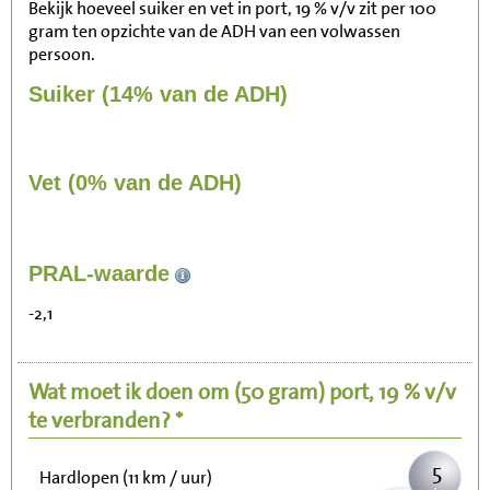
Bekijk hoeveel suiker en vet in port, 19 % v/v zit per 100
gram ten opzichte van de ADH van een volwassen
persoon.
Suiker (14% van de ADH)
Vet (0% van de ADH)
55
PRAL-waarde
Zitten, tv kijken
-2,1
11
Fietsen (15 km/uur)
Wat moet ik doen om
(50 gram)
port, 19 % v/v
13
Wandelen (5 km/uur)
te verbranden? *
5
Hardlopen (11 km / uur)