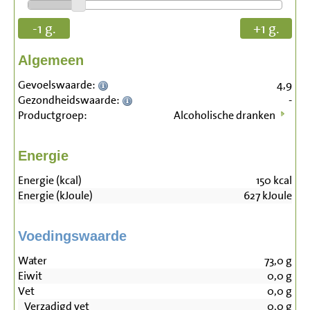
-1 g.
+1 g.
Algemeen
Gevoelswaarde:
4,9
Gezondheidswaarde:
-
Productgroep:
Alcoholische dranken
Energie
Energie (kcal)
150
kcal
Energie (kJoule)
627
kJoule
Voedingswaarde
Water
73,0
g
Eiwit
0,0
g
Vet
0,0
g
Verzadigd vet
0,0
g