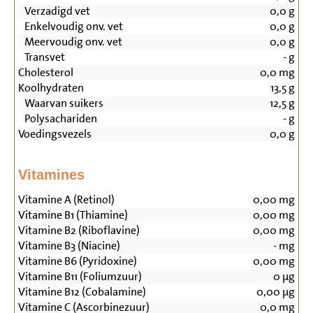
Verzadigd vet
0,0
g
Enkelvoudig onv. vet
0,0
g
Meervoudig onv. vet
0,0
g
Transvet
-
g
Cholesterol
0,0
mg
Koolhydraten
13,5
g
Waarvan suikers
12,5
g
Polysachariden
-
g
Voedingsvezels
0,0
g
Vitamines
Vitamine A (Retinol)
0,00
mg
Vitamine B1 (Thiamine)
0,00
mg
Vitamine B2 (Riboflavine)
0,00
mg
Vitamine B3 (Niacine)
-
mg
Vitamine B6 (Pyridoxine)
0,00
mg
Vitamine B11 (Foliumzuur)
0
µg
Vitamine B12 (Cobalamine)
0,00
µg
Vitamine C (Ascorbinezuur)
0,0
mg