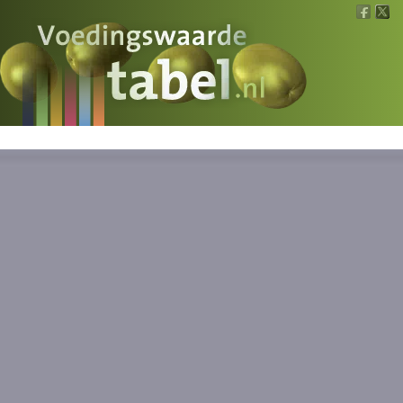
Voedingswaarde
Wat is wat?
Ons voedsel
Bereken
Nieuws
Boeken
Registreren
Inloggen