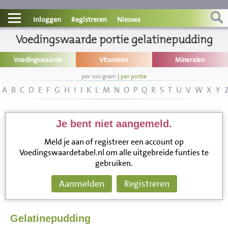
Contact
Inloggen
Registreren
Nieuws
Informatie
Voedingswaarde portie gelatinepudding
Voedingswaarde
Vitamines
Mineralen
Disclaimer
per 100 gram
|
per portie
A
B
C
D
E
F
G
H
I
J
K
L
M
N
O
P
Q
R
S
T
U
V
W
X
Y
Je bent niet aangemeld.
Meld je aan of registreer een account op
Voedingswaardetabel.nl om alle uitgebreide funties te
gebruiken.
Aanmelden
Registreren
Gelatinepudding