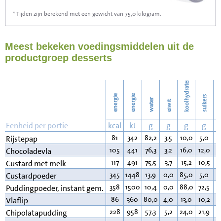
* Tijden zijn berekend met een gewicht van 75,0 kilogram.
19
Stofzuigen
Meest bekeken voedingsmiddelen uit de
21
Strijken
productgroep desserts
24
Wassen
koolhydraten
energie
energie
suikers
water
eiwit
v
Eenheid per portie
kcal
kJ
g
g
g
g
81
342
82,2
3,5
10,0
5,0
3
Rijstepap
105
441
76,3
3,2
16,0
12,0
3
Chocoladevla
117
491
75,5
3,7
15,2
10,5
4
Custard met melk
345
1448
13,9
0,0
85,0
5,0
0
Custardpoeder
358
1500
10,4
0,0
88,0
72,5
0
Puddingpoeder, instant gem.
86
360
80,0
4,0
13,0
10,2
2
Vlaflip
228
958
57,3
5,2
24,0
21,9
1
Chipolatapudding