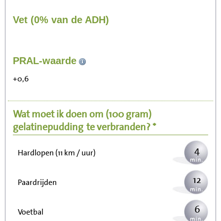
Vet (0% van de ADH)
44
PRAL-waarde
Zitten, tv kijken
+0,6
9
Fietsen (15 km/uur)
Wat moet ik doen om
(100 gram)
11
Wandelen (5 km/uur)
gelatinepudding
te verbranden? *
4
Hardlopen (11 km / uur)
12
Paardrijden
6
Voetbal