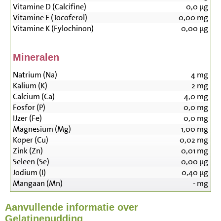
Vitamine D (Calcifine)
0,0
µg
Vitamine E (Tocoferol)
0,00
mg
Vitamine K (Fylochinon)
0,00
µg
Mineralen
Natrium (Na)
4
mg
Kalium (K)
2
mg
Calcium (Ca)
4,0
mg
Fosfor (P)
0,0
mg
IJzer (Fe)
0,0
mg
Magnesium (Mg)
1,00
mg
Koper (Cu)
0,02
mg
Zink (Zn)
0,01
mg
Seleen (Se)
0,00
µg
Jodium (I)
0,40
µg
Mangaan (Mn)
-
mg
Aanvullende informatie over
Gelatinepudding