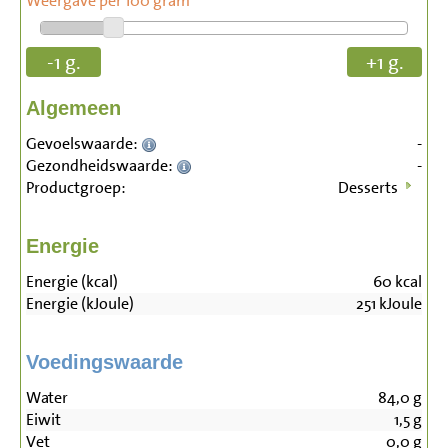
Weergave per 100 gram
-1 g.
+1 g.
Algemeen
Gevoelswaarde:
-
Gezondheidswaarde:
-
Productgroep:
Desserts
Energie
Energie (kcal)
60
kcal
Energie (kJoule)
251
kJoule
Voedingswaarde
Water
84,0
g
Eiwit
1,5
g
Vet
0,0
g