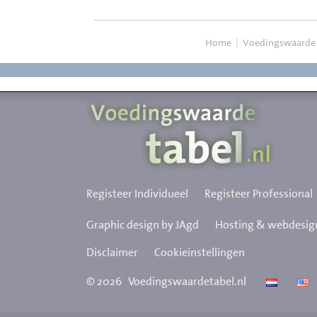
Home
|
Voedingswaarde
Registeer Individueel
Registeer Professional
Graphic design by JAgd
Hosting & webdesign
Disclaimer
Cookieinstellingen
©
2026
Voedingswaardetabel.nl