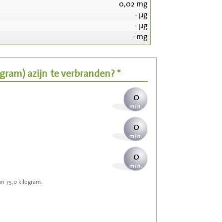
0,02
mg
0
-
µg
-
µg
0
-
mg
0
5 gram)
azijn
te verbranden? *
0
0
0
an 75,0 kilogram.
0
0