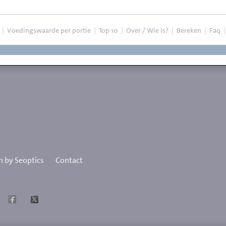
|
Voedingswaarde per portie
|
Top 10
|
Over / Wie is?
|
Bereken
|
Faq
 by Seoptics
Contact