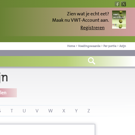
Zien wat je echt eet?
Maak nu VWT-Account aan.
Registreren
Home
>
Voedingswaarde
>
Per portie
>
Azijn
jn
len
S
T
U
V
W
X
Y
Z