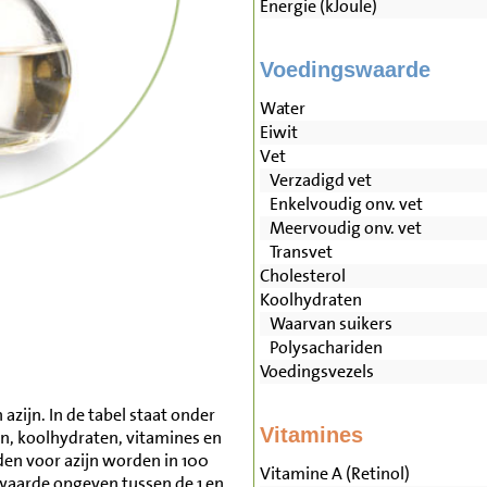
Energie (kJoule)
Voedingswaarde
Water
Eiwit
Vet
Verzadigd vet
Enkelvoudig onv. vet
Meervoudig onv. vet
Transvet
Cholesterol
Koolhydraten
Waarvan suikers
Polysachariden
Voedingsvezels
azijn. In de tabel staat onder
Vitamines
en, koolhydraten, vitamines en
n voor azijn worden in 100
Vitamine A (Retinol)
waarde opgeven tussen de 1 en