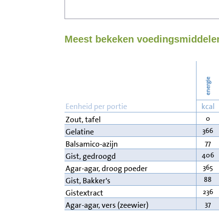
Meest bekeken voedingsmiddelen
energie
Eenheid per portie
kcal
0
Zout, tafel
366
Gelatine
77
Balsamico-azijn
406
Gist, gedroogd
365
Agar-agar, droog poeder
88
Gist, Bakker's
236
Gistextract
37
Agar-agar, vers (zeewier)