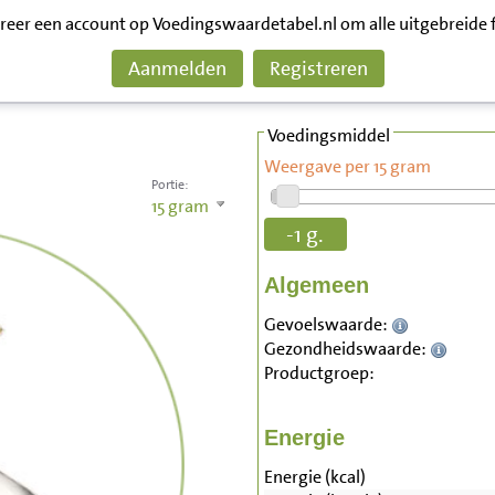
treer een account op Voedingswaardetabel.nl om alle uitgebreide 
Aanmelden
Registreren
Voedingsmiddel
Weergave per 15 gram
Portie:
15
gram
-1 g.
Algemeen
Gevoelswaarde:
Gezondheidswaarde:
Productgroep:
Energie
Energie (kcal)