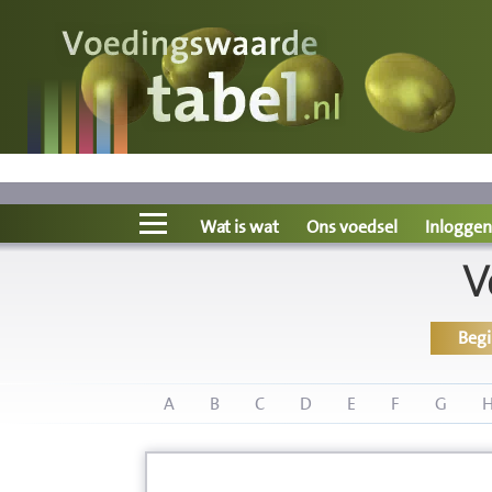
Voedingswaarde
Wat is wat?
Ons voedsel
Wat is wat
Ons voedsel
Inloggen
V
Bereken
Beg
Nieuws
Boeken
A
B
C
D
E
F
G
Registreren