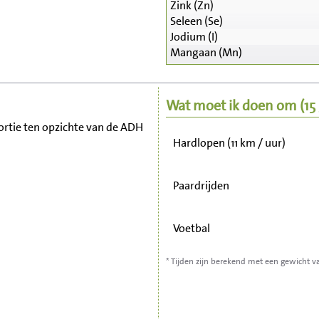
Zink (Zn)
Zitten, tv kijken
Seleen (Se)
Jodium (I)
Mangaan (Mn)
Fietsen (15 km/uur)
Wandelen (5 km/uur)
Wat moet ik doen om
(1
 portie ten opzichte van de ADH
Hardlopen (11 km / uur)
Paardrijden
Voetbal
* Tijden zijn berekend met een gewicht v
Stofzuigen
Strijken