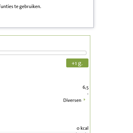
funties te gebruiken.
+1 g.
6,5
-
Diversen
0
kcal