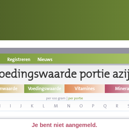
Registreren
Nieuws
oedingswaarde portie azi
inwaarde
Voedingswaarde
Vitamines
Minera
per 100 gram
|
per portie
H
I
J
K
L
M
N
O
P
Q
R
Je bent niet aangemeld.