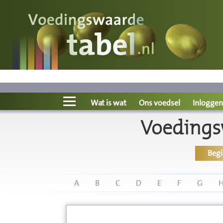
Voedingswaarde
Wat is wat?
Ons voedsel
Wat is wat
Ons voedsel
Inloggen
Voedings
Bereken
Beg
Nieuws
Boeken
A
B
C
D
E
F
G
Registreren