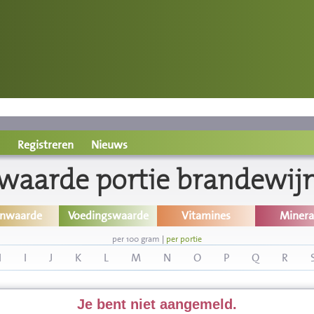
Registreren
Nieuws
waarde portie brandewijn,
inwaarde
Voedingswaarde
Vitamines
Minera
per 100 gram
|
per portie
H
I
J
K
L
M
N
O
P
Q
R
Je bent niet aangemeld.