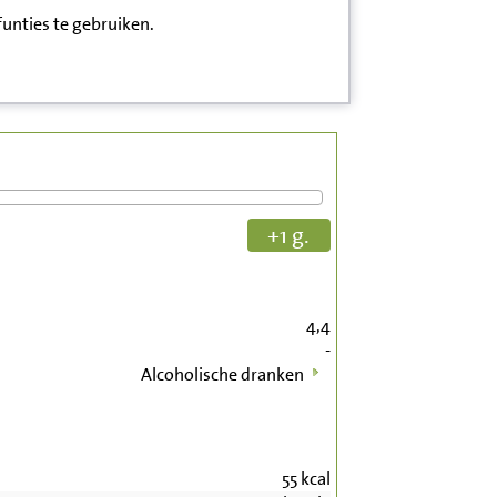
funties te gebruiken.
+1 g.
4,4
-
Alcoholische dranken
55
kcal