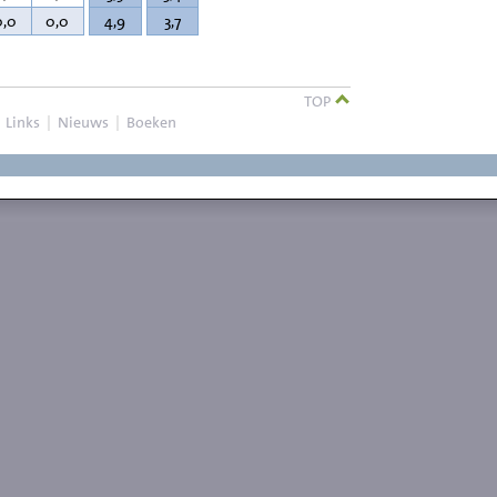
0,0
0,0
4,9
3,7
TOP
|
Links
|
Nieuws
|
Boeken