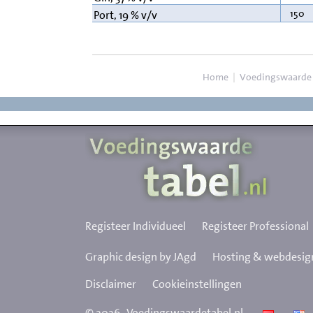
150
Port, 19 % v/v
Home
|
Voedingswaarde
Registeer Individueel
Registeer Professional
Graphic design by JAgd
Hosting & webdesign
Disclaimer
Cookieinstellingen
©
2026
Voedingswaardetabel.nl