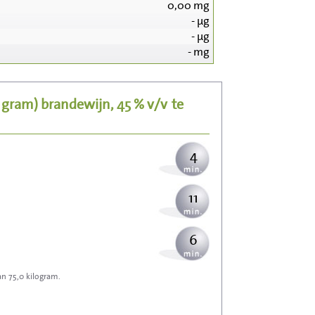
0,00
mg
-
µg
40
-
µg
-
mg
8
5 gram)
brandewijn, 45 % v/v
te
10
4
11
6
an 75,0 kilogram.
17