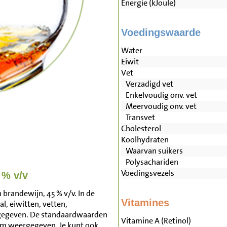
Energie (kJoule)
Voedingswaarde
Water
Eiwit
Vet
Verzadigd vet
Enkelvoudig onv. vet
Meervoudig onv. vet
Transvet
Cholesterol
Koolhydraten
Waarvan suikers
Polysachariden
Voedingsvezels
 % v/v
brandewijn, 45 % v/v. In de
Vitamines
l, eiwitten, vetten,
rgegeven. De standaardwaarden
Vitamine A (Retinol)
am weergegeven. Je kunt ook