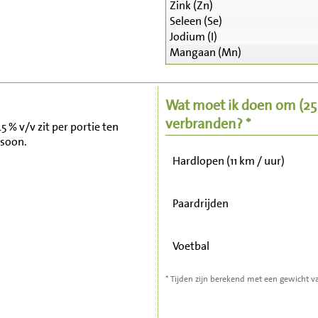
Zink (Zn)
Seleen (Se)
Zitten, tv kijken
Jodium (I)
Mangaan (Mn)
Fietsen (15 km/uur)
Wat moet ik doen om
(2
Wandelen (5 km/uur)
verbranden? *
5 % v/v zit per portie ten
rsoon.
Hardlopen (11 km / uur)
Paardrijden
Voetbal
* Tijden zijn berekend met een gewicht v
Stofzuigen