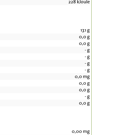
228
kJoule
17,1
g
0,0
g
0,0
g
-
g
-
g
-
g
-
g
0,0
mg
0,0
g
0,0
g
-
g
0,0
g
0,00
mg