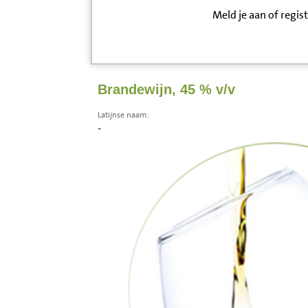
Meld je aan of regis
Inloggen
Contact
Brandewijn, 45 % v/v
Informatie
Latijnse naam:
-
Disclaimer