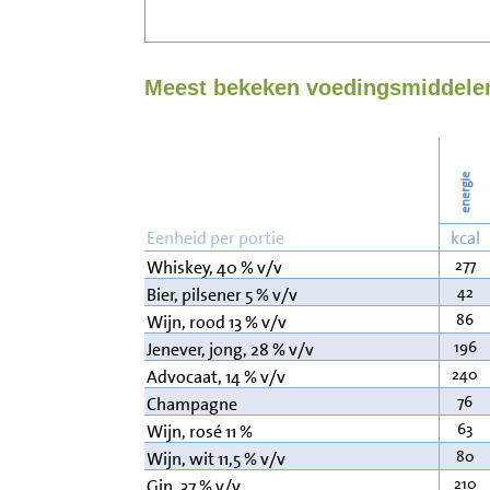
Meest bekeken voedingsmiddelen
energie
Eenheid per portie
kcal
277
Whiskey, 40 % v/v
42
Bier, pilsener 5 % v/v
86
Wijn, rood 13 % v/v
196
Jenever, jong, 28 % v/v
240
Advocaat, 14 % v/v
76
Champagne
63
Wijn, rosé 11 %
80
Wijn, wit 11,5 % v/v
210
Gin, 37 % v/v