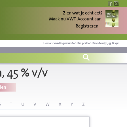
Zien wat je echt eet?
Maak nu VWT-Account aan.
Registreren
Home
>
Voedingswaarde
>
Per portie
>
Brandewijn, 45 % v/v
 45 % v/v
len
S
T
U
V
W
X
Y
Z