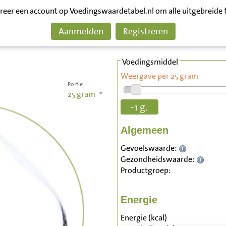
treer een account op Voedingswaardetabel.nl om alle uitgebreide 
Aanmelden
Registreren
Voedingsmiddel
Weergave per 25 gram
Portie:
25
gram
-1 g.
Algemeen
Gevoelswaarde:
Gezondheidswaarde:
Productgroep:
Energie
Energie (kcal)