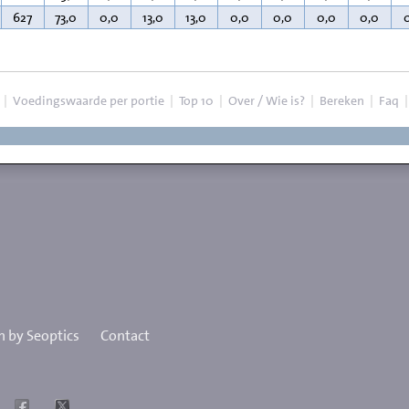
627
73,0
0,0
13,0
13,0
0,0
0,0
0,0
0,0
|
Voedingswaarde per portie
|
Top 10
|
Over / Wie is?
|
Bereken
|
Faq
 by Seoptics
Contact