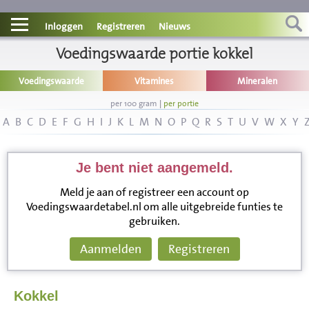
Contact
Inloggen
Registreren
Nieuws
Informatie
Voedingswaarde portie kokkel
Voedingswaarde
Vitamines
Mineralen
Disclaimer
per 100 gram
|
per portie
A
B
C
D
E
F
G
H
I
J
K
L
M
N
O
P
Q
R
S
T
U
V
W
X
Y
Je bent niet aangemeld.
Meld je aan of registreer een account op
Voedingswaardetabel.nl om alle uitgebreide funties te
gebruiken.
Aanmelden
Registreren
Kokkel