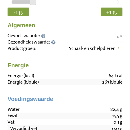
-1 g.
+1 g.
Algemeen
Gevoelswaarde:
5,0
Gezondheidswaarde:
-
Productgroep:
Schaal- en schelpdieren
Energie
Energie (kcal)
64
kcal
Energie (kJoule)
267
kJoule
Voedingswaarde
Water
82,4
g
Eiwit
15,5
g
Vet
0,1
g
Verzadigd vet
0,0
g