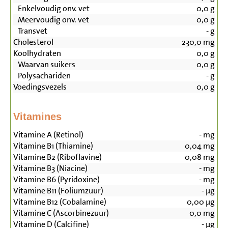
Enkelvoudig onv. vet
0,0
g
Meervoudig onv. vet
0,0
g
Transvet
-
g
Cholesterol
230,0
mg
Koolhydraten
0,0
g
Waarvan suikers
0,0
g
Polysachariden
-
g
Voedingsvezels
0,0
g
Vitamines
Vitamine A (Retinol)
-
mg
Vitamine B1 (Thiamine)
0,04
mg
Vitamine B2 (Riboflavine)
0,08
mg
Vitamine B3 (Niacine)
-
mg
Vitamine B6 (Pyridoxine)
-
mg
Vitamine B11 (Foliumzuur)
-
µg
Vitamine B12 (Cobalamine)
0,00
µg
Vitamine C (Ascorbinezuur)
0,0
mg
Vitamine D (Calcifine)
-
µg