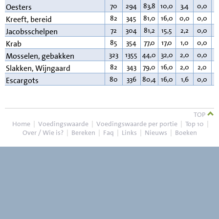
70
294
83,8
10,0
3,4
0,0
1
Oesters
82
345
81,0
16,0
0,0
0,0
2
Kreeft, bereid
72
304
81,2
15,5
2,2
0,0
0
Jacobsschelpen
85
354
77,0
17,0
1,0
0,0
1
Krab
323
1355
44,0
32,0
2,0
0,0
2
Mosselen, gebakken
82
343
79,0
16,0
2,0
2,0
1
Slakken, Wijngaard
80
336
80,4
16,0
1,6
0,0
1
Escargots
TOP
Home
|
Voedingswaarde
|
Voedingswaarde per portie
|
Top 10
|
Over / Wie is?
|
Bereken
|
Faq
|
Links
|
Nieuws
|
Boeken