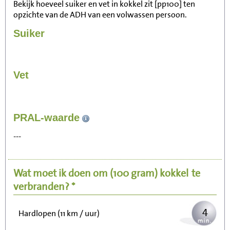
Bekijk hoeveel suiker en vet in kokkel zit [pp100] ten
opzichte van de ADH van een volwassen persoon.
Suiker
Vet
47
PRAL-waarde
Zitten, tv kijken
---
9
Fietsen (15 km/uur)
Wat moet ik doen om
(100 gram)
kokkel
te
11
Wandelen (5 km/uur)
verbranden? *
4
Hardlopen (11 km / uur)