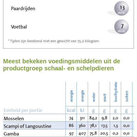
13
Paardrijden
7
Voetbal
* Tijden zijn berekend met een gewicht van 75,0 kilogram.
20
Stofzuigen
Meest bekeken voedingsmiddelen uit de
22
Strijken
productgroep schaal- en schelpdieren
26
Wassen
koolhydraten
energie
energie
suikers
water
eiwit
v
Eenheid per portie
kcal
kJ
g
g
g
g
74
311
84,2
9,8
2,0
0,0
3
Mosselen
86
360
78,1
17,5
1,3
0,0
1
Scampi of Langoustine
97
407
75,8
20,5
0,2
0,0
1
Gamba