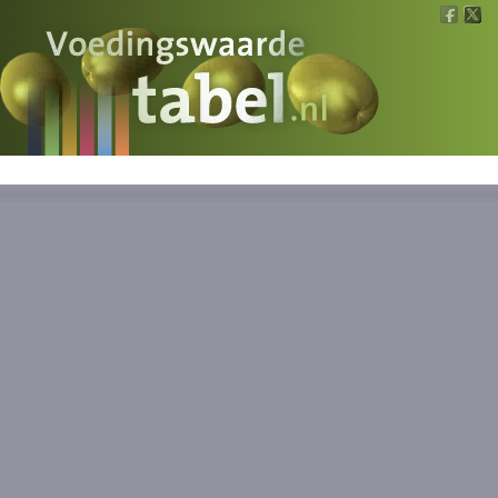
Voedingswaarde
Wat is wat?
Ons voedsel
Bereken
Nieuws
Boeken
Registreren
Inloggen