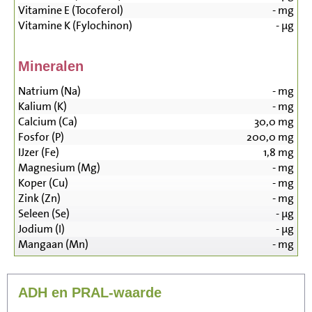
Vitamine E (Tocoferol)
-
mg
Vitamine K (Fylochinon)
-
µg
Mineralen
Natrium (Na)
-
mg
Kalium (K)
-
mg
Calcium (Ca)
30,0
mg
Fosfor (P)
200,0
mg
IJzer (Fe)
1,8
mg
Magnesium (Mg)
-
mg
Koper (Cu)
-
mg
Zink (Zn)
-
mg
Seleen (Se)
-
µg
Jodium (I)
-
µg
Mangaan (Mn)
-
mg
ADH en PRAL-waarde