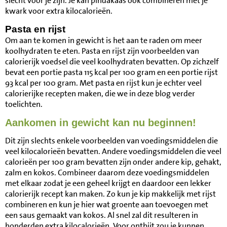
slecht voor je zijn. Je kan pindakaas ook combineren met je
kwark voor extra kilocalorieën.
Pasta en rijst
Om aan te komen in gewicht is het aan te raden om meer
koolhydraten te eten. Pasta en rijst zijn voorbeelden van
calorierijk voedsel die veel koolhydraten bevatten. Op zichzelf
bevat een portie pasta 115 kcal per 100 gram en een portie rijst
93 kcal per 100 gram. Met pasta en rijst kun je echter veel
calorierijke recepten maken, die we in deze blog verder
toelichten.
Aankomen in gewicht kan nu beginnen!
Dit zijn slechts enkele voorbeelden van voedingsmiddelen die
veel kilocalorieën bevatten. Andere voedingsmiddelen die veel
calorieën per 100 gram bevatten zijn onder andere kip, gehakt,
zalm en kokos. Combineer daarom deze voedingsmiddelen
met elkaar zodat je een geheel krijgt en daardoor een lekker
calorierijk recept kan maken. Zo kun je kip makkelijk met rijst
combineren en kun je hier wat groente aan toevoegen met
een saus gemaakt van kokos. Al snel zal dit resulteren in
honderden extra kilocalorieën. Voor ontbijt zou je kunnen