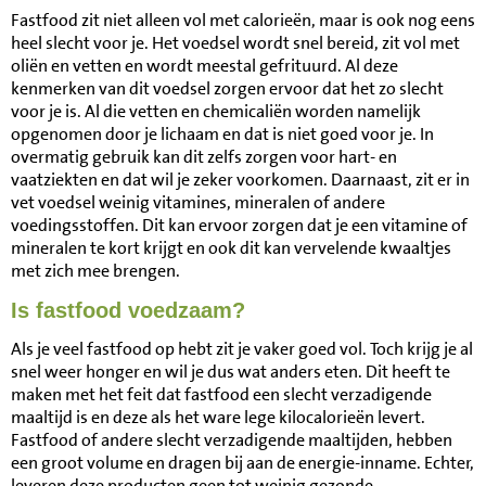
Fastfood zit niet alleen vol met calorieën, maar is ook nog eens
heel slecht voor je. Het voedsel wordt snel bereid, zit vol met
oliën en vetten en wordt meestal gefrituurd. Al deze
kenmerken van dit voedsel zorgen ervoor dat het zo slecht
voor je is. Al die vetten en chemicaliën worden namelijk
opgenomen door je lichaam en dat is niet goed voor je. In
overmatig gebruik kan dit zelfs zorgen voor hart- en
vaatziekten en dat wil je zeker voorkomen. Daarnaast, zit er in
vet voedsel weinig vitamines, mineralen of andere
voedingsstoffen. Dit kan ervoor zorgen dat je een vitamine of
mineralen te kort krijgt en ook dit kan vervelende kwaaltjes
met zich mee brengen.
Is fastfood voedzaam?
Als je veel fastfood op hebt zit je vaker goed vol. Toch krijg je al
snel weer honger en wil je dus wat anders eten. Dit heeft te
maken met het feit dat fastfood een slecht verzadigende
maaltijd is en deze als het ware lege kilocalorieën levert.
Fastfood of andere slecht verzadigende maaltijden, hebben
een groot volume en dragen bij aan de energie-inname. Echter,
leveren deze producten geen tot weinig gezonde