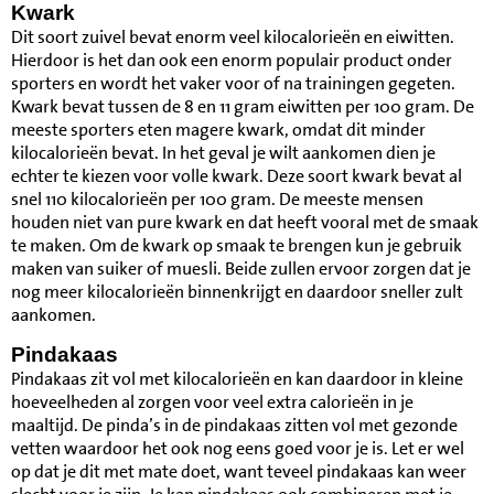
Kwark
Dit soort zuivel bevat enorm veel kilocalorieën en eiwitten.
Hierdoor is het dan ook een enorm populair product onder
sporters en wordt het vaker voor of na trainingen gegeten.
Kwark bevat tussen de 8 en 11 gram eiwitten per 100 gram. De
meeste sporters eten magere kwark, omdat dit minder
kilocalorieën bevat. In het geval je wilt aankomen dien je
echter te kiezen voor volle kwark. Deze soort kwark bevat al
snel 110 kilocalorieën per 100 gram. De meeste mensen
houden niet van pure kwark en dat heeft vooral met de smaak
te maken. Om de kwark op smaak te brengen kun je gebruik
maken van suiker of muesli. Beide zullen ervoor zorgen dat je
nog meer kilocalorieën binnenkrijgt en daardoor sneller zult
aankomen.
Pindakaas
Pindakaas zit vol met kilocalorieën en kan daardoor in kleine
hoeveelheden al zorgen voor veel extra calorieën in je
maaltijd. De pinda’s in de pindakaas zitten vol met gezonde
vetten waardoor het ook nog eens goed voor je is. Let er wel
op dat je dit met mate doet, want teveel pindakaas kan weer