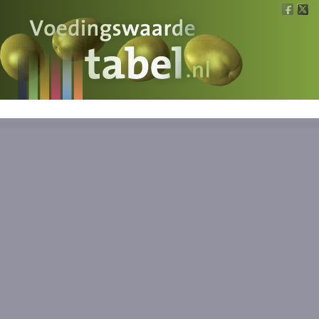
Voedingswaarde
Wat is wat?
Ons voedsel
Bereken
Nieuws
Boeken
Registreren
Inloggen