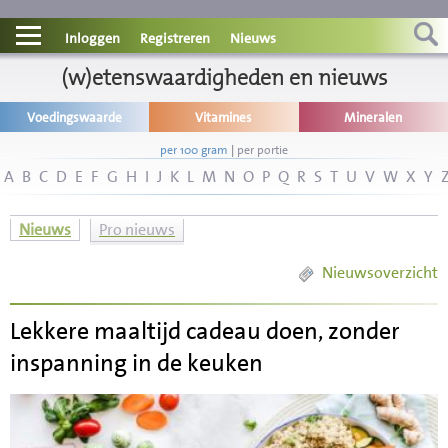
Contact
Inloggen
Registreren
Nieuws
Informatie
(w)etenswaardigheden en nieuws
Voedingswaarde
Vitamines
Mineralen
Disclaimer
per 100 gram
|
per portie
A
B
C
D
E
F
G
H
I
J
K
L
M
N
O
P
Q
R
S
T
U
V
W
X
Y
Nieuws
Pro nieuws
Nieuwsoverzicht
Lekkere maaltijd cadeau doen, zonder
inspanning in de keuken