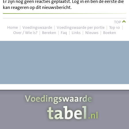
Er zijn nog geen reacties geplaatst. Log in en ben de eerste die
kan reageren op dit nieuwsbericht.
TOP
Home
|
Voedingswaarde
|
Voedingswaarde per portie
|
Top 10
|
Over / Wie is?
|
Bereken
|
Faq
|
Links
|
Nieuws
|
Boeken