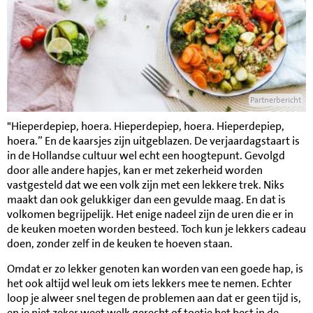
Partnerbericht
"Hieperdepiep, hoera. Hieperdepiep, hoera. Hieperdepiep,
hoera.” En de kaarsjes zijn uitgeblazen. De verjaardagstaart is
in de Hollandse cultuur wel echt een hoogtepunt. Gevolgd
door alle andere hapjes, kan er met zekerheid worden
vastgesteld dat we een volk zijn met een lekkere trek. Niks
maakt dan ook gelukkiger dan een gevulde maag. En dat is
volkomen begrijpelijk. Het enige nadeel zijn de uren die er in
de keuken moeten worden besteed. Toch kun je lekkers cadeau
doen, zonder zelf in de keuken te hoeven staan.
Omdat er zo lekker genoten kan worden van een goede hap, is
het ook altijd wel leuk om iets lekkers mee te nemen. Echter
loop je alweer snel tegen de problemen aan dat er geen tijd is,
en je niet zeker weet welk gerecht of toetje het best in de