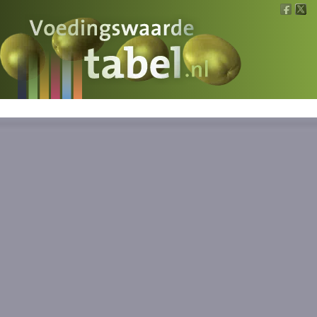
Voedingswaarde
Wat is wat?
Ons voedsel
Bereken
Nieuws
Boeken
Registreren
Inloggen