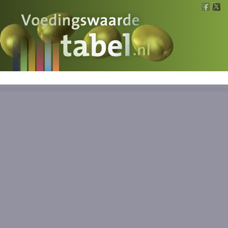
Voedingswaarde
Wat is wat?
Ons voedsel
Bereken
Nieuws
Boeken
Registreren
Inloggen