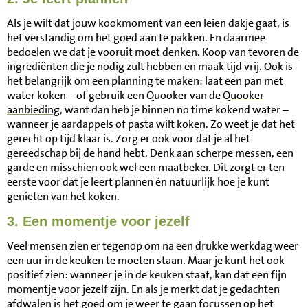
Als je wilt dat jouw kookmoment van een leien dakje gaat, is
het verstandig om het goed aan te pakken. En daarmee
bedoelen we dat je vooruit moet denken. Koop van tevoren de
ingrediënten die je nodig zult hebben en maak tijd vrij. Ook is
het belangrijk om een planning te maken: laat een pan met
water koken – of gebruik een Quooker van de
Quooker
aanbieding
, want dan heb je binnen no time kokend water –
wanneer je aardappels of pasta wilt koken. Zo weet je dat het
gerecht op tijd klaar is. Zorg er ook voor dat je al het
gereedschap bij de hand hebt. Denk aan scherpe messen, een
garde en misschien ook wel een maatbeker. Dit zorgt er ten
eerste voor dat je leert plannen én natuurlijk hoe je kunt
genieten van het koken.
3. Een momentje voor jezelf
Veel mensen zien er tegenop om na een drukke werkdag weer
een uur in de keuken te moeten staan. Maar je kunt het ook
positief zien: wanneer je in de keuken staat, kan dat een fijn
momentje voor jezelf zijn. En als je merkt dat je gedachten
afdwalen is het goed om je weer te gaan focussen op het