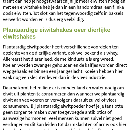
traint dan heb je hoogstwaarschijnlijk meer eiwitten nodig en
met een eiwitshake heb je dan in een handomdraai een flinke
dosis eiwitten. Tot slot kan het tegenwoordig zelfs in baksels
verwerkt worden en is dus erg veelzijdig.
Plantaardige eiwitshakes over dierlijke
eiwitshakes
Plantaardig eiwitpoeder heeft verschillende voordelen ten
opzichte van de dierlijke variant, ook wel bekend als whey.
Allereerst het dierenleed: de melkindustrie is erg wreed.
Koeien worden zwanger gehouden en de kalfjes worden direct
weggehaald en binnen een jaar geslacht. Koeien hebben hier
vaak nog een slechter leven dan in de vleesindustrie.
Daarna komt het milieu: er is minder land en water nodig om
eiwit uit planten te consumeren dan wanneer we plantaardig
eiwit aan vee voeren en vervolgens daaruit zuivel of vlees
consumeren. Bij plantaardig eiwitpoeder hoef je je tenslotte
geen zorgen te maken over toegevoegde antibiotica of
aanwezige hormonen. Veel mensen kunnen zuivel niet goed
verdragen en dit kan leiden tot darmklachten of acne: ook hier