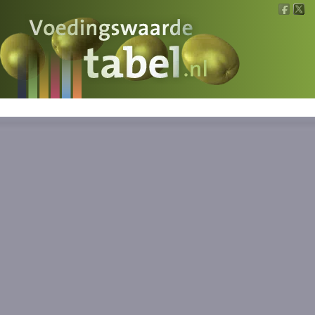
Voedingswaarde
Wat is wat?
Ons voedsel
Bereken
Nieuws
Boeken
Registreren
Inloggen