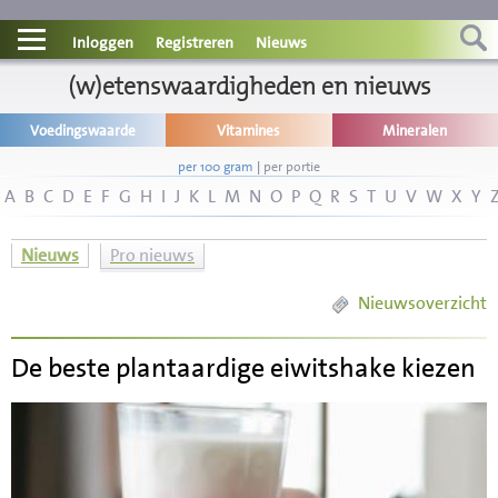
Contact
Inloggen
Registreren
Nieuws
Informatie
(w)etenswaardigheden en nieuws
Voedingswaarde
Vitamines
Mineralen
Disclaimer
per 100 gram
|
per portie
A
B
C
D
E
F
G
H
I
J
K
L
M
N
O
P
Q
R
S
T
U
V
W
X
Y
Nieuws
Pro nieuws
Nieuwsoverzicht
De beste plantaardige eiwitshake kiezen