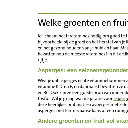
Inloggen
Welke groenten en frui
Contact
Je lichaam heeft vitamines nodig om goed te 
Informatie
bijvoorbeeld bij de groei en het herstel van 
en het gezond houden van je huid en haar. Maa
bevatten nou de meeste vitamines? In dit artik
Disclaimer
rijtje.
Asperges: een seizoensgebonde
Wist je dat asperges echte vitaminebommen zij
vitamine K, C en E, en daarnaast bevatten ze o
en B6. Ook zijn ze een goede bron van mineral
fosfor. Wil je graag wat inspiratie voor
asperg
deze heerlijke combinaties: asperges met zalm
asperges met Parmezaanse kaas of een romig
Andere groenten en fruit vol vit