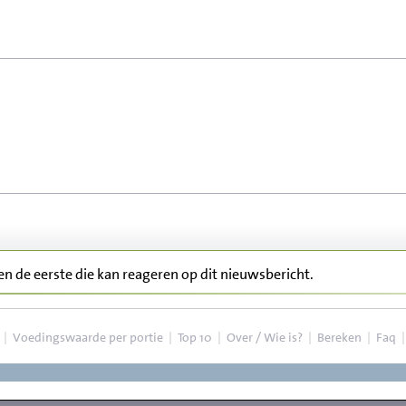
ben de eerste die kan reageren op dit nieuwsbericht.
|
Voedingswaarde per portie
|
Top 10
|
Over / Wie is?
|
Bereken
|
Faq