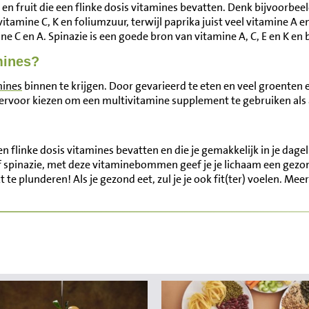
en fruit die een flinke dosis vitamines bevatten. Denk bijvoorbeel
itamine C, K en foliumzuur, terwijl paprika juist veel vitamine A en
e C en A. Spinazie is een goede bron van vitamine A, C, E en K en 
mines?
mines
binnen te krijgen. Door gevarieerd te eten en veel groenten en
 ervoor kiezen om een multivitamine supplement te gebruiken als 
en flinke dosis vitamines bevatten en die je gemakkelijk in je dage
 of spinazie, met deze vitaminebommen geef je je lichaam een gez
te plunderen! Als je gezond eet, zul je je ook fit(ter) voelen. Mee