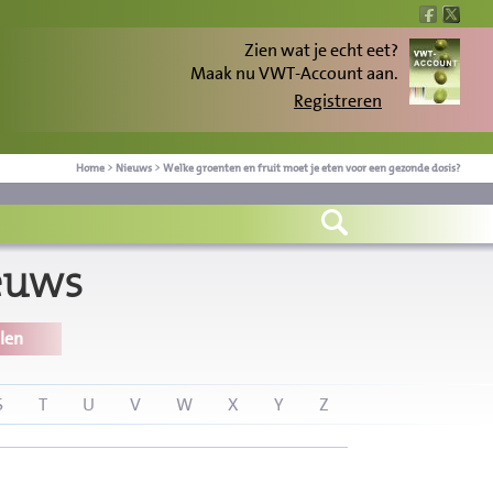
Zien wat je echt eet?
Maak nu VWT-Account aan.
Registreren
Home
>
Nieuws
>
Welke groenten en fruit moet je eten voor een gezonde dosis?
euws
len
S
T
U
V
W
X
Y
Z