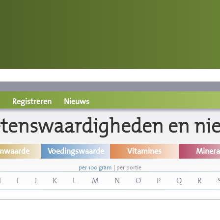
Registreren
Nieuws
etenswaardigheden en ni
inwaarde
Voedingswaarde
Vitamines
Minera
per 100 gram
|
per portie
H
I
J
K
L
M
N
O
P
Q
R