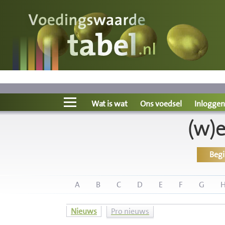
Voedingswaarde
Wat is wat?
Ons voedsel
Wat is wat
Ons voedsel
Inloggen
(w)
Bereken
Beg
Nieuws
Boeken
A
B
C
D
E
F
G
Registreren
Nieuws
Pro nieuws