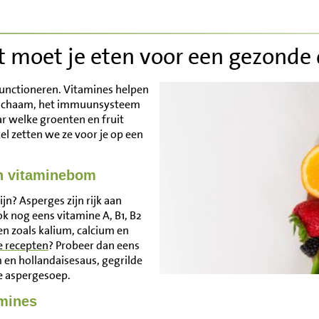
t moet je eten voor een gezonde 
functioneren. Vitamines helpen
je lichaam, het immuunsysteem
r welke groenten en fruit
el zetten we ze voor je op een
n vitaminebom
n? Asperges zijn rijk aan
ok nog eens vitamine A, B1, B2
en zoals kalium, calcium en
e recepten
? Probeer dan eens
 en hollandaisesaus, gegrilde
e aspergesoep.
amines