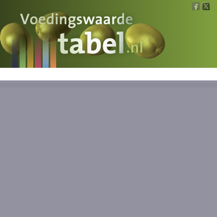
Voedingswaarde
Wat is wat?
Ons voedsel
Bereken
Nieuws
Boeken
Registreren
Inloggen