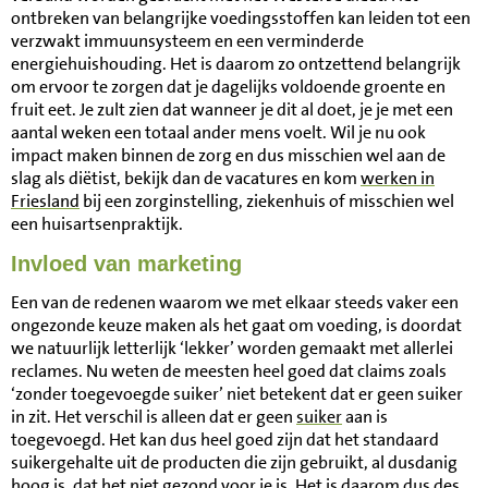
ontbreken van belangrijke voedingsstoffen kan leiden tot een
verzwakt immuunsysteem en een verminderde
energiehuishouding. Het is daarom zo ontzettend belangrijk
om ervoor te zorgen dat je dagelijks voldoende groente en
fruit eet. Je zult zien dat wanneer je dit al doet, je je met een
aantal weken een totaal ander mens voelt. Wil je nu ook
impact maken binnen de zorg en dus misschien wel aan de
slag als diëtist, bekijk dan de vacatures en kom
werken in
Friesland
bij een zorginstelling, ziekenhuis of misschien wel
een huisartsenpraktijk.
Invloed van marketing
Een van de redenen waarom we met elkaar steeds vaker een
ongezonde keuze maken als het gaat om voeding, is doordat
we natuurlijk letterlijk ‘lekker’ worden gemaakt met allerlei
reclames. Nu weten de meesten heel goed dat claims zoals
‘zonder toegevoegde suiker’ niet betekent dat er geen suiker
in zit. Het verschil is alleen dat er geen
suiker
aan is
toegevoegd. Het kan dus heel goed zijn dat het standaard
suikergehalte uit de producten die zijn gebruikt, al dusdanig
hoog is, dat het niet gezond voor je is. Het is daarom dus des