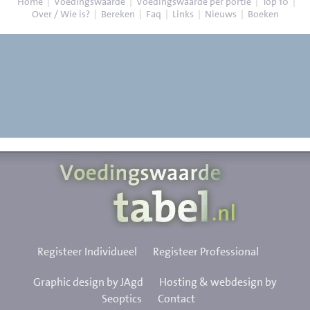
Home
|
Voedingswaarde
|
Voedingswaarde per portie
|
Top 10
|
Over / Wie is?
|
Bereken
|
Faq
|
Links
|
Nieuws
|
Boeken
Registeer Individueel
Registeer Professional
Graphic design by JAgd
Hosting & webdesign by
Seoptics
Contact