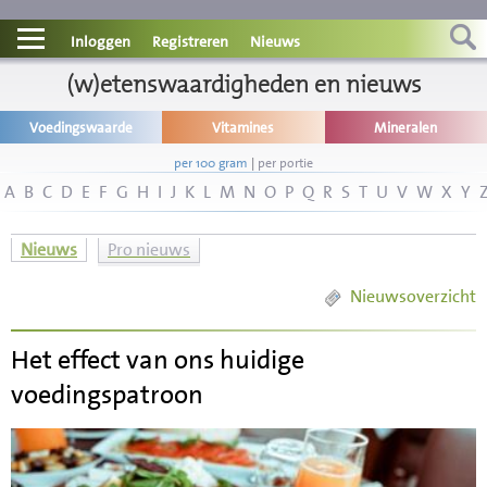
Contact
Inloggen
Registreren
Nieuws
Informatie
(w)etenswaardigheden en nieuws
Voedingswaarde
Vitamines
Mineralen
Disclaimer
per 100 gram
|
per portie
A
B
C
D
E
F
G
H
I
J
K
L
M
N
O
P
Q
R
S
T
U
V
W
X
Y
Nieuws
Pro nieuws
Nieuwsoverzicht
Het effect van ons huidige
voedingspatroon