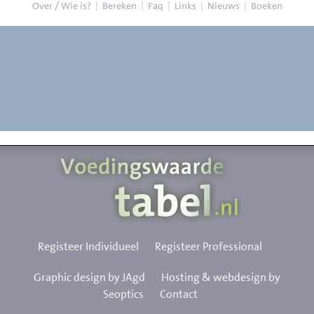
Over / Wie is?
|
Bereken
|
Faq
|
Links
|
Nieuws
|
Boeken
Registeer Individueel
Registeer Professional
Graphic design by JAgd
Hosting & webdesign by
Seoptics
Contact