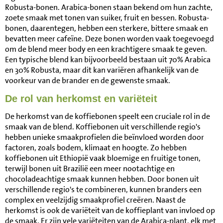
Robusta-bonen. Arabica-bonen staan bekend om hun zachte,
zoete smaak met tonen van suiker, fruit en bessen. Robusta-
bonen, daarentegen, hebben een sterkere, bittere smaak en
bevatten meer cafeïne. Deze bonen worden vaak toegevoegd
om de blend meer body en een krachtigere smaak te geven.
Een typische blend kan bijvoorbeeld bestaan uit 70% Arabica
en 30% Robusta, maar dit kan variëren afhankelijk van de
voorkeur van de brander en de gewenste smaak.
De rol van herkomst en variëteit
De herkomst van de koffiebonen speelt een cruciale rol in de
smaak van de blend. Koffiebonen uit verschillende regio's
hebben unieke smaakprofielen die beïnvloed worden door
factoren, zoals bodem, klimaat en hoogte. Zo hebben
koffiebonen uit Ethiopië vaak bloemige en fruitige tonen,
terwijl bonen uit Brazilië een meer nootachtige en
chocoladeachtige smaak kunnen hebben. Door bonen uit
verschillende regio's te combineren, kunnen branders een
complex en veelzijdig smaakprofiel creëren. Naast de
herkomst is ook de variëteit van de koffieplant van invloed op
de smaak. Er zijn vele variëteiten van de Arabica-plant, elk met