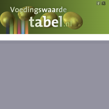
Voedingswaarde
Wat is wat?
Ons voedsel
Bereken
Nieuws
Boeken
Registreren
Inloggen