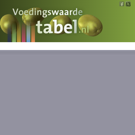
Voedingswaarde
Wat is wat?
Ons voedsel
Bereken
Nieuws
Boeken
Registreren
Inloggen