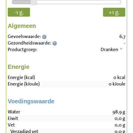
-1 g.
+1 g.
Algemeen
Gevoelswaarde:
6,7
Gezondheidswaarde:
-
Productgroep:
Dranken
Energie
Energie (kcal)
0
kcal
Energie (kJoule)
0
kJoule
Voedingswaarde
Water
98,9
g
Eiwit
0,0
g
Vet
0,0
g
Verzadigd vet
0,0
g