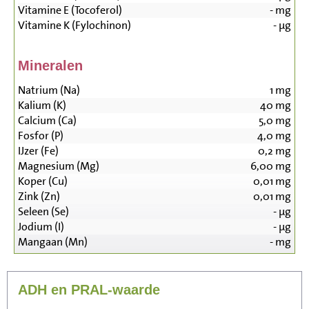
Vitamine E (Tocoferol)
-
mg
Vitamine K (Fylochinon)
-
µg
Mineralen
Natrium (Na)
1
mg
Kalium (K)
40
mg
Calcium (Ca)
5,0
mg
Fosfor (P)
4,0
mg
IJzer (Fe)
0,2
mg
Magnesium (Mg)
6,00
mg
Koper (Cu)
0,01
mg
Zink (Zn)
0,01
mg
Seleen (Se)
-
µg
Jodium (I)
-
µg
Mangaan (Mn)
-
mg
ADH en PRAL-waarde