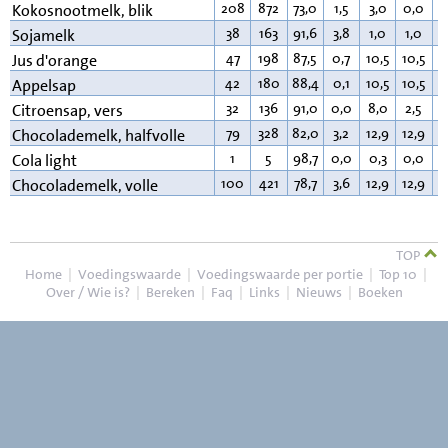
208
872
73,0
1,5
3,0
0,0
2
Kokosnootmelk, blik
38
163
91,6
3,8
1,0
1,0
2
Sojamelk
47
198
87,5
0,7
10,5
10,5
0
Jus d'orange
42
180
88,4
0,1
10,5
10,5
0
Appelsap
32
136
91,0
0,0
8,0
2,5
0
Citroensap, vers
79
328
82,0
3,2
12,9
12,9
1
Chocolademelk, halfvolle
1
5
98,7
0,0
0,3
0,0
0
Cola light
100
421
78,7
3,6
12,9
12,9
3
Chocolademelk, volle
TOP
Home
|
Voedingswaarde
|
Voedingswaarde per portie
|
Top 10
|
Over / Wie is?
|
Bereken
|
Faq
|
Links
|
Nieuws
|
Boeken