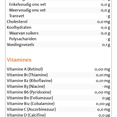
Enkelvoudig onv. vet
0,0
g
Meervoudig onv. vet
0,0
g
Transvet
-
g
Cholesterol
0,0
mg
Koolhydraten
0,0
g
Waarvan suikers
0,0
g
Polysachariden
-
g
Voedingsvezels
0,1
g
Vitamines
Vitamine A (Retinol)
0,00
mg
Vitamine B1 (Thiamine)
0,01
mg
Vitamine B2 (Riboflavine)
0,01
mg
Vitamine B3 (Niacine)
-
mg
Vitamine B6 (Pyridoxine)
0,00
mg
Vitamine B11 (Foliumzuur)
0
µg
Vitamine B12 (Cobalamine)
0,00
µg
Vitamine C (Ascorbinezuur)
0,0
mg
Vitamine D (Calcifine)
0,0
µg