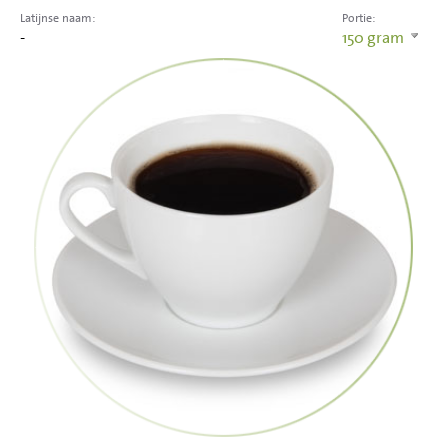
Latijnse naam:
Portie:
-
150
gram