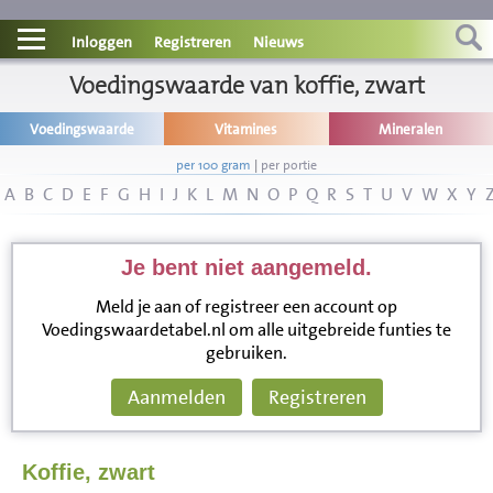
Contact
Inloggen
Registreren
Nieuws
Informatie
Voedingswaarde van koffie, zwart
Voedingswaarde
Vitamines
Mineralen
Disclaimer
per 100 gram
|
per portie
A
B
C
D
E
F
G
H
I
J
K
L
M
N
O
P
Q
R
S
T
U
V
W
X
Y
Je bent niet aangemeld.
Meld je aan of registreer een account op
Voedingswaardetabel.nl om alle uitgebreide funties te
gebruiken.
Aanmelden
Registreren
Koffie, zwart