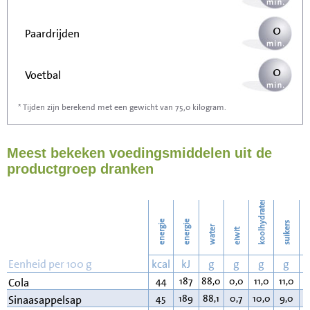
0
Paardrijden
0
Voetbal
* Tijden zijn berekend met een gewicht van 75,0 kilogram.
0
Stofzuigen
Meest bekeken voedingsmiddelen uit de
0
Strijken
productgroep dranken
0
Wassen
koolhydraten
energie
energie
suikers
water
eiwit
v
Eenheid per 100 g
kcal
kJ
g
g
g
g
44
187
88,0
0,0
11,0
11,0
0
Cola
45
189
88,1
0,7
10,0
9,0
0
Sinaasappelsap