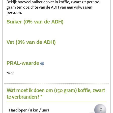
Bekijk hoeveel suiker en vet in koffie, zwart zit per 100
gram ten opzichte van de ADH van een volwassen
persoon.
Suiker (0% van de ADH)
Vet (0% van de ADH)
0
PRAL-waarde
Zitten, tv kijken
-0,9
0
Fietsen (15 km/uur)
Wat moet ik doen om
(150 gram)
koffie, zwart
0
Wandelen (5 km/uur)
te verbranden? *
0
Hardlopen (11 km / uur)