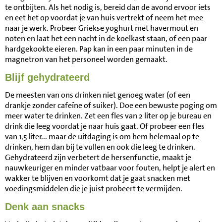
te ontbijten. Als het nodig is, bereid dan de avond ervoor iets
en eet het op voordat je van huis vertrekt of neem het mee
naar je werk. Probeer Griekse yoghurt met havermout en
noten en laat het een nacht in de koelkast staan, of een paar
hardgekookte eieren. Pap kan in een paar minuten in de
magnetron van het personeel worden gemaakt.
Blijf gehydrateerd
De meesten van ons drinken niet genoeg water (of een
drankje zonder cafeïne of suiker). Doe een bewuste poging om
meer water te drinken. Zet een fles van 2 liter op je bureau en
drink die leeg voordat je naar huis gaat. Of probeer een fles
van 1,5 liter... maar de uitdaging is om hem helemaal op te
drinken, hem dan bij te vullen en ook die leeg te drinken.
Gehydrateerd zijn verbetert de hersenfunctie, maakt je
nauwkeuriger en minder vatbaar voor fouten, helpt je alert en
wakker te blijven en voorkomt dat je gaat snacken met
voedingsmiddelen die je juist probeert te vermijden.
Denk aan snacks