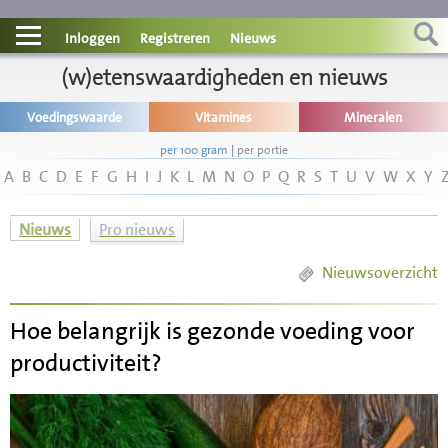
Contact
Inloggen
Registreren
Nieuws
Informatie
(w)etenswaardigheden en nieuws
Voedingswaarde
Vitamines
Mineralen
Disclaimer
per 100 gram
|
per portie
A
B
C
D
E
F
G
H
I
J
K
L
M
N
O
P
Q
R
S
T
U
V
W
X
Y
Nieuws
Pro nieuws
Nieuwsoverzicht
Hoe belangrijk is gezonde voeding voor
productiviteit?