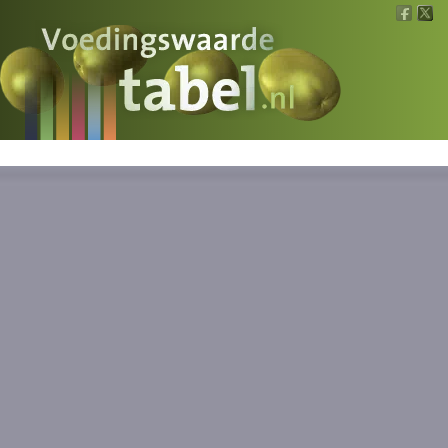
Voedingswaarde
Wat is wat?
Ons voedsel
Bereken
Nieuws
Boeken
Registreren
Inloggen