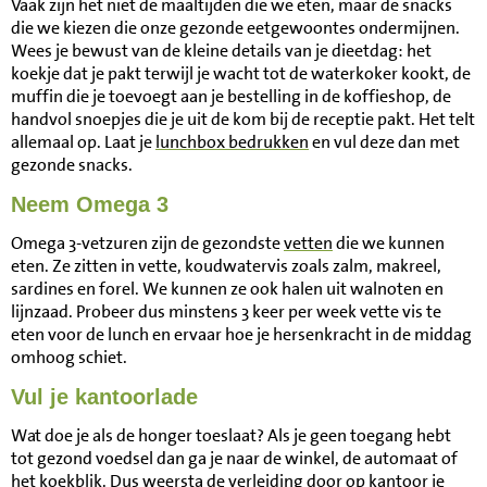
Vaak zijn het niet de maaltijden die we eten, maar de snacks
die we kiezen die onze gezonde eetgewoontes ondermijnen.
Wees je bewust van de kleine details van je dieetdag: het
koekje dat je pakt terwijl je wacht tot de waterkoker kookt, de
muffin die je toevoegt aan je bestelling in de koffieshop, de
handvol snoepjes die je uit de kom bij de receptie pakt. Het telt
allemaal op. Laat je
lunchbox bedrukken
en vul deze dan met
gezonde snacks.
Neem Omega 3
Omega 3-vetzuren zijn de gezondste
vetten
die we kunnen
eten. Ze zitten in vette, koudwatervis zoals zalm, makreel,
sardines en forel. We kunnen ze ook halen uit walnoten en
lijnzaad. Probeer dus minstens 3 keer per week vette vis te
eten voor de lunch en ervaar hoe je hersenkracht in de middag
omhoog schiet.
Vul je kantoorlade
Wat doe je als de honger toeslaat? Als je geen toegang hebt
tot gezond voedsel dan ga je naar de winkel, de automaat of
het koekblik. Dus weersta de verleiding door op kantoor je