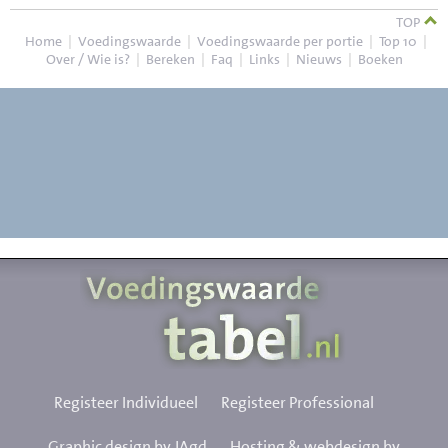
TOP
Home
|
Voedingswaarde
|
Voedingswaarde per portie
|
Top 10
|
Over / Wie is?
|
Bereken
|
Faq
|
Links
|
Nieuws
|
Boeken
Registeer Individueel
Registeer Professional
Graphic design by JAgd
Hosting & webdesign by