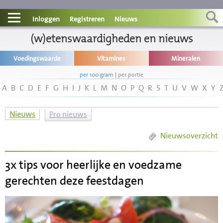
Contact
Inloggen
Registreren
Nieuws
Informatie
(w)etenswaardigheden en nieuws
Voedingswaarde
Vitamines
Mineralen
Disclaimer
per 100 gram
|
per portie
A
B
C
D
E
F
G
H
I
J
K
L
M
N
O
P
Q
R
S
T
U
V
W
X
Y
Nieuws
Pro nieuws
Nieuwsoverzicht
3x tips voor heerlijke en voedzame
gerechten deze feestdagen