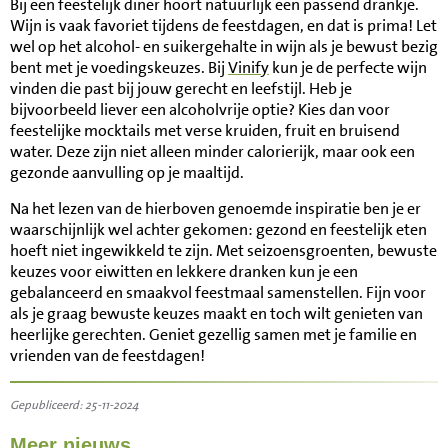
Bij een feestelijk diner hoort natuurlijk een passend drankje.
Wijn is vaak favoriet tijdens de feestdagen, en dat is prima! Let
wel op het alcohol- en suikergehalte in wijn als je bewust bezig
bent met je voedingskeuzes. Bij
Vinify
kun je de perfecte wijn
vinden die past bij jouw gerecht en leefstijl. Heb je
bijvoorbeeld liever een alcoholvrije optie? Kies dan voor
feestelijke mocktails met verse kruiden, fruit en bruisend
water. Deze zijn niet alleen minder calorierijk, maar ook een
gezonde aanvulling op je maaltijd.
Na het lezen van de hierboven genoemde inspiratie ben je er
waarschijnlijk wel achter gekomen: gezond en feestelijk eten
hoeft niet ingewikkeld te zijn. Met seizoensgroenten, bewuste
keuzes voor eiwitten en lekkere dranken kun je een
gebalanceerd en smaakvol feestmaal samenstellen. Fijn voor
als je graag bewuste keuzes maakt en toch wilt genieten van
heerlijke gerechten. Geniet gezellig samen met je familie en
vrienden van de feestdagen!
Gepubliceerd: 25-11-2024
Meer nieuws