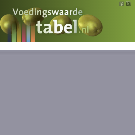
Voedingswaarde
Wat is wat?
Ons voedsel
Bereken
Nieuws
Boeken
Registreren
Inloggen