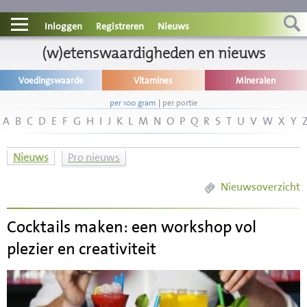
Contact
Inloggen
Registreren
Nieuws
Informatie
(w)etenswaardigheden en nieuws
Voedingswaarde
Vitamines
Mineralen
Disclaimer
per 100 gram
|
per portie
A
B
C
D
E
F
G
H
I
J
K
L
M
N
O
P
Q
R
S
T
U
V
W
X
Y
Nieuws
Pro nieuws
Nieuwsoverzicht
Cocktails maken: een workshop vol
plezier en creativiteit