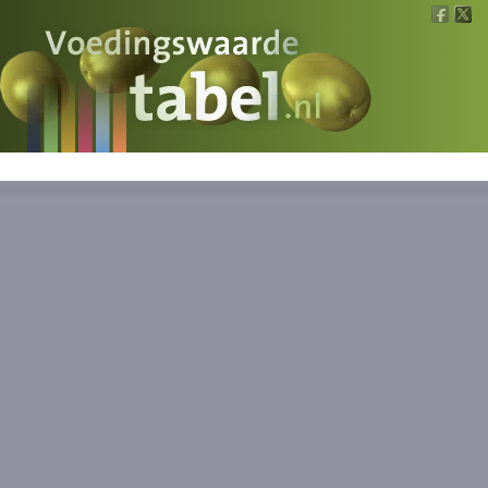
Voedingswaarde
Wat is wat?
Ons voedsel
Bereken
Nieuws
Boeken
Registreren
Inloggen