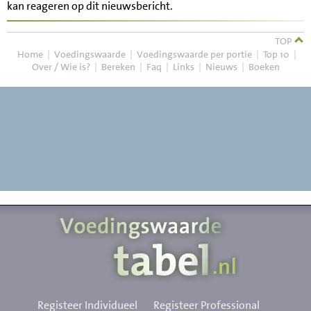
kan reageren op dit nieuwsbericht.
TOP
Home
|
Voedingswaarde
|
Voedingswaarde per portie
|
Top 10
|
Over / Wie is?
|
Bereken
|
Faq
|
Links
|
Nieuws
|
Boeken
Registeer Individueel
Registeer Professional