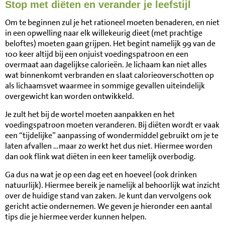
Stop met diëten en verander je leefstijl
Om te beginnen zul je het rationeel moeten benaderen, en niet
in een opwelling naar elk willekeurig dieet (met prachtige
beloftes) moeten gaan grijpen. Het begint namelijk 99 van de
100 keer altijd bij een onjuist voedingspatroon en een
overmaat aan dagelijkse calorieën. Je lichaam kan niet alles
wat binnenkomt verbranden en slaat calorieoverschotten op
als lichaamsvet waarmee in sommige gevallen uiteindelijk
overgewicht kan worden ontwikkeld.
Je zult het bij de wortel moeten aanpakken en het
voedingspatroon moeten veranderen. Bij diëten wordt er vaak
een “tijdelijke” aanpassing of wondermiddel gebruikt om je te
laten afvallen …maar zo werkt het dus niet. Hiermee worden
dan ook flink wat diëten in een keer tamelijk overbodig.
Ga dus na wat je op een dag eet en hoeveel (ook drinken
natuurlijk). Hiermee bereik je namelijk al behoorlijk wat inzicht
over de huidige stand van zaken. Je kunt dan vervolgens ook
gericht actie ondernemen. We geven je hieronder een aantal
tips die je hiermee verder kunnen helpen.