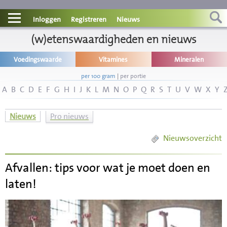
Contact
Inloggen
Registreren
Nieuws
Informatie
(w)etenswaardigheden en nieuws
Voedingswaarde
Vitamines
Mineralen
Disclaimer
per 100 gram
|
per portie
A
B
C
D
E
F
G
H
I
J
K
L
M
N
O
P
Q
R
S
T
U
V
W
X
Y
Nieuws
Pro nieuws
Nieuwsoverzicht
Afvallen: tips voor wat je moet doen en
laten!