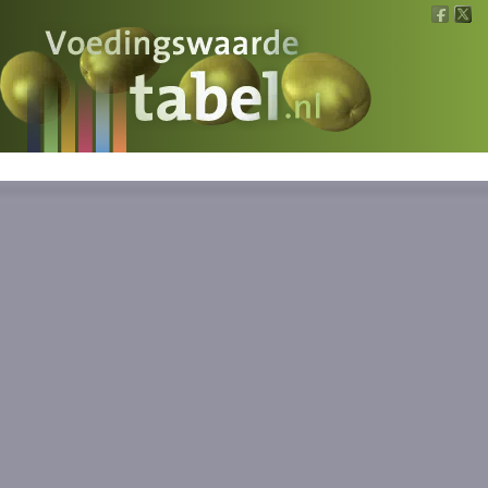
Voedingswaarde
Wat is wat?
Ons voedsel
Bereken
Nieuws
Boeken
Registreren
Inloggen