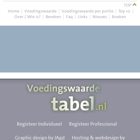
TOP
Home
|
Voedingswaarde
|
Voedingswaarde per portie
|
Top 10
|
Over / Wie is?
|
Bereken
|
Faq
|
Links
|
Nieuws
|
Boeken
Registeer Individueel
Registeer Professional
Graphic design by JAgd
Hosting & webdesign by