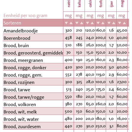
natrium
calcium
kalium
fosfor
k
ijzer
Eenheid per 100 gram
mg
mg
mg
mg
mg
mg
Sorteren
320
210
120,0
160,0
1,6
45,00
0
Amandelbroodje
458
245
24,0
200,0
1,0
40,00
0
Boerenbrood
510
186
26,0
200,0
1,7
50,00
0
Brood, bruin
70
150
15,0
150,0
2,0
10,00
0
Brood, geroosterd, gemiddeld
400
190
25,0
160,0
2,3
80,00
0
Brood, meergranen
420
300
20,0
200,0
3,0
40,00
0
Brood, rogge, donker
552
278
40,0
119,0
2,9
60,00
0
Brood, rogge, gem.
300
325
28,0
100,0
1,6
27,00
0
Brood, rozijnen
513
240
25,0
175,0
2,4
60,00
0
Brood, tarwe
550
180
20,0
110,0
1,7
60,00
0
Brood, tarwe/rogge
380
270
65,0
260,0
2,0
60,00
0
Brood, volkoren
500
150
60,0
150,0
1,2
20,00
0
Brood, wit, melk
480
200
20,0
180,0
1,0
16,00
0
Brood, wit, water
440
270
30,0
250,0
3,1
80,00
0
Brood, zuurdesem