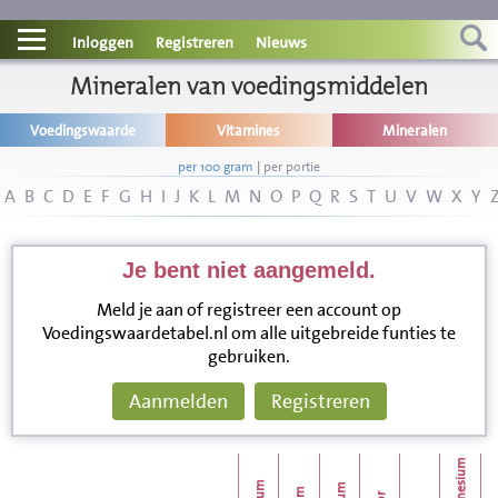
Contact
Inloggen
Registreren
Nieuws
Informatie
Mineralen van voedingsmiddelen
Voedingswaarde
Vitamines
Mineralen
Disclaimer
per 100 gram
|
per portie
A
B
C
D
E
F
G
H
I
J
K
L
M
N
O
P
Q
R
S
T
U
V
W
X
Y
Je bent niet aangemeld.
Meld je aan of registreer een account op
Voedingswaardetabel.nl om alle uitgebreide funties te
gebruiken.
Aanmelden
Registreren
magnesium