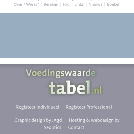
Over / Wie is?
|
Bereken
|
Faq
|
Links
|
Nieuws
|
Boeken
Registeer Individueel
Registeer Professional
Graphic design by JAgd
Hosting & webdesign by
Seoptics
Contact