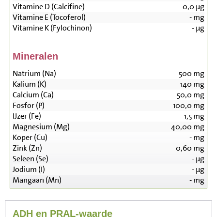
Vitamine D (Calcifine)
0,0
µg
Vitamine E (Tocoferol)
-
mg
Vitamine K (Fylochinon)
-
µg
Mineralen
Natrium (Na)
500
mg
Kalium (K)
140
mg
Calcium (Ca)
50,0
mg
Fosfor (P)
100,0
mg
IJzer (Fe)
1,5
mg
Magnesium (Mg)
40,00
mg
Koper (Cu)
-
mg
Zink (Zn)
0,60
mg
Seleen (Se)
-
µg
Jodium (I)
-
µg
Mangaan (Mn)
-
mg
ADH en PRAL-waarde