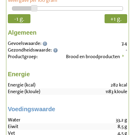
Weergave per 100 gram
-1 g.
+1 g.
Algemeen
Gevoelswaarde:
7,4
Gezondheidswaarde:
-
Productgroep:
Brood en broodproducten
Energie
Energie (kcal)
282
kcal
Energie (kJoule)
1183
kJoule
Voedingswaarde
Water
33,2
g
Eiwit
8,5
g
Vet
4,5
g