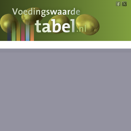
Voedingswaarde
Wat is wat?
Ons voedsel
Bereken
Nieuws
Boeken
Registreren
Inloggen