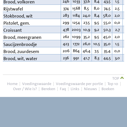
246
1033
37,6
8,4
43,5
1,5
2
Brood, volkoren
374
1568
8,5
8,0
74,5
2,5
3
Rijstwafel
283
1184
24,0
8,4
58,0
2,0
1
Stokbrood, wit
299
1254
27,5
9,5
55,0
0,0
3
Pistolet, gem.
478
2003
10,9
9,2
50,3
2,7
2
Croissant
262
1099
35,2
9,5
45,0
2,0
3
Brood, meergranen
423
1772
26,0
10,5
35,0
1,5
2
Saucijzenbroodje
206
864
46,4
7,5
35,4
0,0
2
Brood, zuurdesem
236
991
41,7
8,3
44,5
3,0
2
Brood, wit, water
TOP
Home
|
Voedingswaarde
|
Voedingswaarde per portie
|
Top 10
|
Over / Wie is?
|
Bereken
|
Faq
|
Links
|
Nieuws
|
Boeken