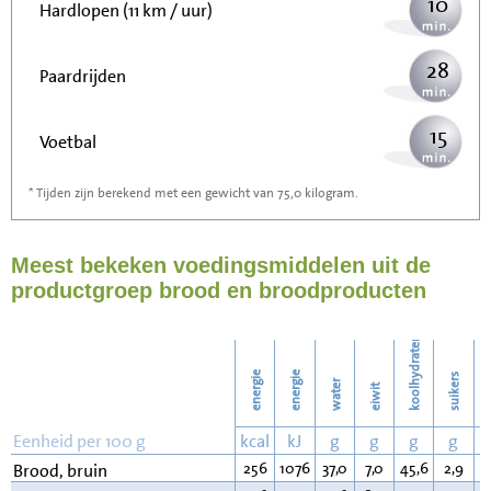
10
Hardlopen (11 km / uur)
28
Paardrijden
15
Voetbal
* Tijden zijn berekend met een gewicht van 75,0 kilogram.
45
Stofzuigen
Meest bekeken voedingsmiddelen uit de
49
Strijken
productgroep brood en broodproducten
56
Wassen
koolhydraten
energie
energie
suikers
water
eiwit
v
Eenheid per 100 g
kcal
kJ
g
g
g
g
256
1076
37,0
7,0
45,6
2,9
3
Brood, bruin