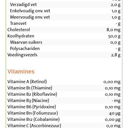
Verzadigd vet
2,0
g
Enkelvoudig onv. vet
1,0
g
Meervoudig onv. vet
1,0
g
Transvet
-
g
Cholesterol
8,0
mg
Koolhydraten
50,0
g
Waarvan suikers
0,0
g
Polysachariden
-
g
Voedingsvezels
2,8
g
Vitamines
Vitamine A (Retinol)
0,00
mg
Vitamine B1 (Thiamine)
0,10
mg
Vitamine B2 (Riboflavine)
0,10
mg
Vitamine B3 (Niacine)
-
mg
Vitamine B6 (Pyridoxine)
0,10
mg
Vitamine B11 (Foliumzuur)
40
µg
Vitamine B12 (Cobalamine)
0,00
µg
Vitamine C (Ascorbinezuur)
0,0
mg