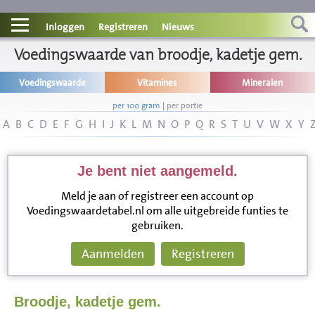
Contact
Inloggen
Registreren
Nieuws
Voedingswaarde van broodje, kadetje gem.
Informatie
Voedingswaarde
Vitamines
Mineralen
Disclaimer
per 100 gram
|
per portie
A
B
C
D
E
F
G
H
I
J
K
L
M
N
O
P
Q
R
S
T
U
V
W
X
Y
Je bent niet aangemeld.
Meld je aan of registreer een account op
Voedingswaardetabel.nl om alle uitgebreide funties te
gebruiken.
Aanmelden
Registreren
Broodje, kadetje gem.