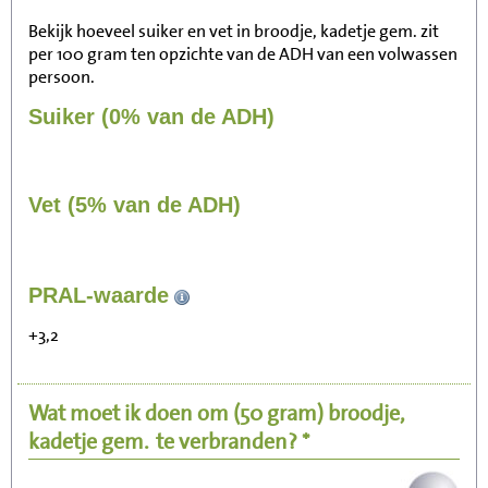
Bekijk hoeveel suiker en vet in broodje, kadetje gem. zit
per 100 gram ten opzichte van de ADH van een volwassen
persoon.
Suiker (0% van de ADH)
Vet (5% van de ADH)
103
PRAL-waarde
Zitten, tv kijken
+3,2
21
Fietsen (15 km/uur)
Wat moet ik doen om
(50 gram)
broodje,
25
Wandelen (5 km/uur)
kadetje gem.
te verbranden? *