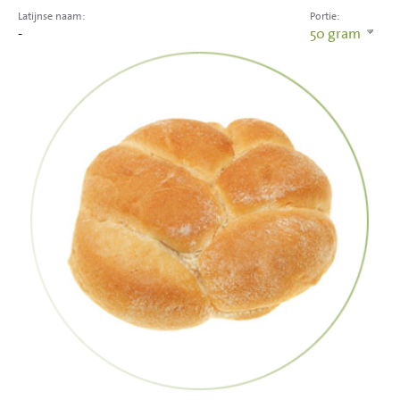
Latijnse naam:
Portie:
-
50
gram