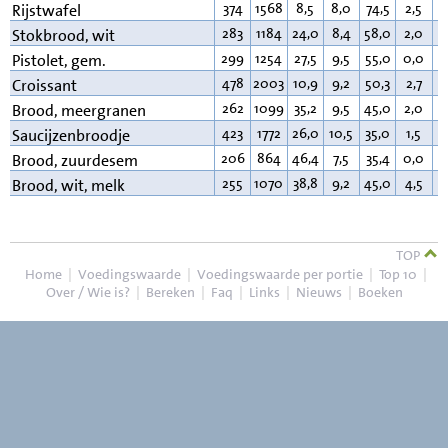
374
1568
8,5
8,0
74,5
2,5
3
Rijstwafel
283
1184
24,0
8,4
58,0
2,0
1
Stokbrood, wit
299
1254
27,5
9,5
55,0
0,0
3
Pistolet, gem.
478
2003
10,9
9,2
50,3
2,7
2
Croissant
262
1099
35,2
9,5
45,0
2,0
3
Brood, meergranen
423
1772
26,0
10,5
35,0
1,5
2
Saucijzenbroodje
206
864
46,4
7,5
35,4
0,0
2
Brood, zuurdesem
255
1070
38,8
9,2
45,0
4,5
3
Brood, wit, melk
TOP
Home
|
Voedingswaarde
|
Voedingswaarde per portie
|
Top 10
|
Over / Wie is?
|
Bereken
|
Faq
|
Links
|
Nieuws
|
Boeken