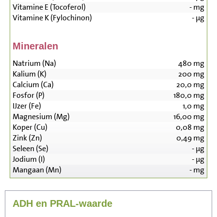
Vitamine E (Tocoferol)
-
mg
Vitamine K (Fylochinon)
-
µg
Mineralen
Natrium (Na)
480
mg
Kalium (K)
200
mg
Calcium (Ca)
20,0
mg
Fosfor (P)
180,0
mg
IJzer (Fe)
1,0
mg
Magnesium (Mg)
16,00
mg
Koper (Cu)
0,08
mg
Zink (Zn)
0,49
mg
Seleen (Se)
-
µg
Jodium (I)
-
µg
Mangaan (Mn)
-
mg
ADH en PRAL-waarde