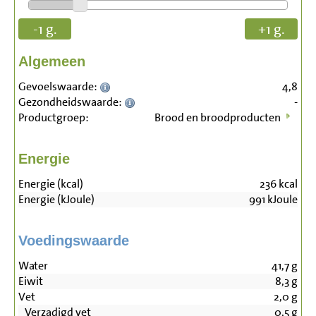
-1 g.
+1 g.
Algemeen
Gevoelswaarde:
4,8
Gezondheidswaarde:
-
Productgroep:
Brood en broodproducten
Energie
Energie (kcal)
236
kcal
Energie (kJoule)
991
kJoule
Voedingswaarde
Water
41,7
g
Eiwit
8,3
g
Vet
2,0
g
Verzadigd vet
0,5
g