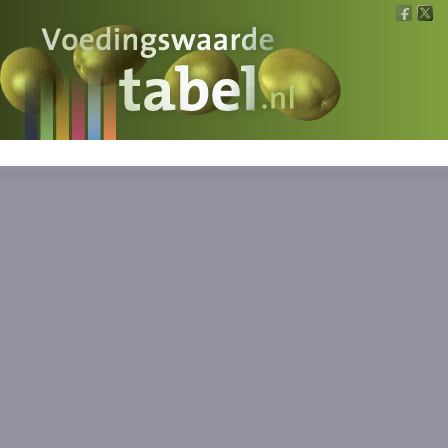
Voedingswaarde
Wat is wat?
Ons voedsel
Bereken
Nieuws
Boeken
Registreren
Inloggen