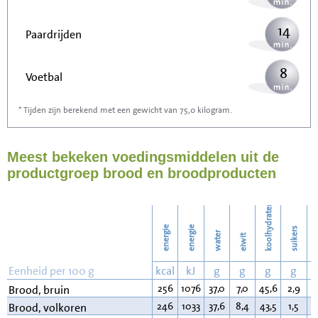
14
Paardrijden
8
Voetbal
* Tijden zijn berekend met een gewicht van 75,0 kilogram.
23
Stofzuigen
Meest bekeken voedingsmiddelen uit de
25
Strijken
productgroep brood en broodproducten
28
Wassen
koolhydraten
energie
energie
suikers
water
eiwit
v
Eenheid per 100 g
kcal
kJ
g
g
g
g
256
1076
37,0
7,0
45,6
2,9
3
Brood, bruin
246
1033
37,6
8,4
43,5
1,5
2
Brood, volkoren