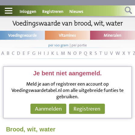
Contact
Inloggen
Registreren
Nieuws
Informatie
Voedingswaarde van brood, wit, water
Voedingswaarde
Vitamines
Mineralen
Disclaimer
per 100 gram
|
per portie
A
B
C
D
E
F
G
H
I
J
K
L
M
N
O
P
Q
R
S
T
U
V
W
X
Y
Je bent niet aangemeld.
Meld je aan of registreer een account op
Voedingswaardetabel.nl om alle uitgebreide funties te
gebruiken.
Aanmelden
Registreren
Brood, wit, water