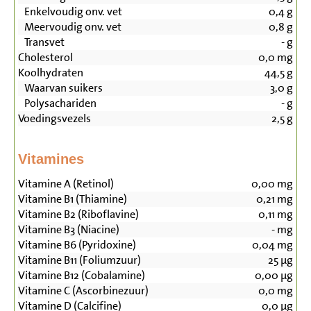
Enkelvoudig onv. vet
0,4
g
Meervoudig onv. vet
0,8
g
Transvet
-
g
Cholesterol
0,0
mg
Koolhydraten
44,5
g
Waarvan suikers
3,0
g
Polysachariden
-
g
Voedingsvezels
2,5
g
Vitamines
Vitamine A (Retinol)
0,00
mg
Vitamine B1 (Thiamine)
0,21
mg
Vitamine B2 (Riboflavine)
0,11
mg
Vitamine B3 (Niacine)
-
mg
Vitamine B6 (Pyridoxine)
0,04
mg
Vitamine B11 (Foliumzuur)
25
µg
Vitamine B12 (Cobalamine)
0,00
µg
Vitamine C (Ascorbinezuur)
0,0
mg
Vitamine D (Calcifine)
0,0
µg