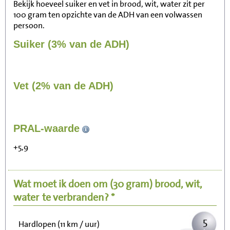
Bekijk hoeveel suiker en vet in brood, wit, water zit per
100 gram ten opzichte van de ADH van een volwassen
persoon.
Suiker (3% van de ADH)
Vet (2% van de ADH)
51
PRAL-waarde
Zitten, tv kijken
+5,9
10
Fietsen (15 km/uur)
Wat moet ik doen om
(30 gram)
brood, wit,
13
Wandelen (5 km/uur)
water
te verbranden? *
5
Hardlopen (11 km / uur)