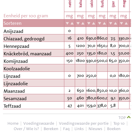
natrium
calcium
kalium
fosfor
k
ijzer
Eenheid per 100 gram
mg
mg
mg
mg
mg
mg
Sorteren
0
Anijszaad
16
410
630,0
860,0
7,5
330,00
0
Chiazaad, gedroogd
5
1200
70,0
1650,0
8,0
700,00
2
Hennepzaad
400
250
135,0
180,0
1,5
50,00
0
Knäckebröd, maanzaad
150
1800
930,0
500,0
65,0
350,00
1
Komijnzaad
Koolzaadolie
0
700
250,0
0,0
180,00
Lijnzaad
Lijnzaadolie
2
650
1600,0
850,0
10,0
360,00
Maanzaad
50
460
780,0
600,0
9,1
350,00
1
Sesamzaad
47
401
159,0
378,0
5,8
0
Teffzaad
TOP
Home
|
Voedingswaarde
|
Voedingswaarde per portie
|
Top 10
|
Over / Wie is?
|
Bereken
|
Faq
|
Links
|
Nieuws
|
Boeken