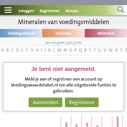
Contact
Inloggen
Registreren
Nieuws
Informatie
Mineralen van voedingsmiddelen
Voedingswaarde
Vitamines
Mineralen
Disclaimer
per 100 gram
|
per portie
A
B
C
D
E
F
G
H
I
J
K
L
M
N
O
P
Q
R
S
T
U
V
W
X
Y
Je bent niet aangemeld.
Meld je aan of registreer een account op
Voedingswaardetabel.nl om alle uitgebreide funties te
gebruiken.
Aanmelden
Registreren
magnesium