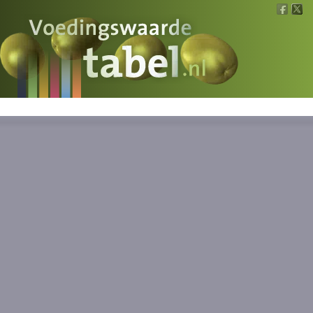
Voedingswaarde
Wat is wat?
Ons voedsel
Bereken
Nieuws
Boeken
Registreren
Inloggen