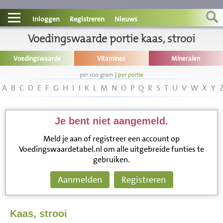
Contact
Inloggen
Registreren
Nieuws
Informatie
Voedingswaarde portie kaas, strooi
Voedingswaarde
Vitamines
Mineralen
Disclaimer
per 100 gram
|
per portie
A
B
C
D
E
F
G
H
I
J
K
L
M
N
O
P
Q
R
S
T
U
V
W
X
Y
Je bent niet aangemeld.
Meld je aan of registreer een account op
Voedingswaardetabel.nl om alle uitgebreide funties te
gebruiken.
Aanmelden
Registreren
Kaas, strooi