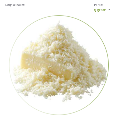
Latijnse naam:
Portie:
-
5
gram