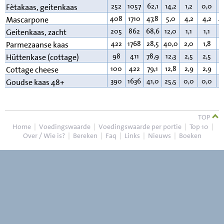
252
1057
62,1
14,2
1,2
0,0
2
Fètakaas, geitenkaas
408
1710
47,8
5,0
4,2
4,2
4
Mascarpone
205
862
68,6
12,0
1,1
1,1
1
Geitenkaas, zacht
422
1768
28,5
40,0
2,0
1,8
2
Parmezaanse kaas
98
411
78,9
12,3
2,5
2,5
4
Hüttenkase (cottage)
100
422
79,1
12,8
2,9
2,9
4
Cottage cheese
390
1636
41,0
25,5
0,0
0,0
3
Goudse kaas 48+
TOP
Home
|
Voedingswaarde
|
Voedingswaarde per portie
|
Top 10
|
Over / Wie is?
|
Bereken
|
Faq
|
Links
|
Nieuws
|
Boeken