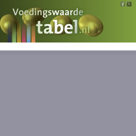
Voedingswaarde
Wat is wat?
Ons voedsel
Bereken
Nieuws
Boeken
Registreren
Inloggen