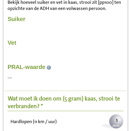
Bekijk hoeveel suiker en vet in kaas, strooi zit [pp100] ten
opzichte van de ADH van een volwassen persoon.
Suiker
Vet
8
PRAL-waarde
Zitten, tv kijken
---
2
Fietsen (15 km/uur)
Wat moet ik doen om
(5 gram)
kaas, strooi
te
2
Wandelen (5 km/uur)
verbranden? *
1
Hardlopen (11 km / uur)