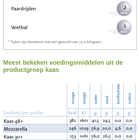
2
Paardrijden
1
Voetbal
* Tijden zijn berekend met een gewicht van 75,0 kilogram.
3
Stofzuigen
Meest bekeken voedingsmiddelen uit de
4
Strijken
productgroep kaas
4
Wassen
koolhydraten
energie
energie
suikers
water
eiwit
v
Eenheid per portie
kcal
kJ
g
g
g
g
382
1601
41,5
24,5
0,0
0,0
3
Kaas 48+
246
1029
56,9
20,0
4,6
0,0
1
Mozzarella
253
1061
56,0
26,5
0,0
0,0
1
Kaas 30+