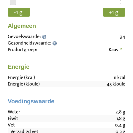
-1 g.
+1 g.
Algemeen
Gevoelswaarde:
7,4
Gezondheidswaarde:
-
Productgroep:
Kaas
Energie
Energie (kcal)
11
kcal
Energie (kJoule)
45
kJoule
Voedingswaarde
Water
2,8
g
Eiwit
1,8
g
Vet
0,4
g
Verzadigd vet
0,3
g