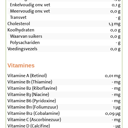
Enkelvoudig onv. vet
0,1
g
Meervoudig onv. vet
0,0
g
Transvet
-
g
Cholesterol
1,3
mg
Koolhydraten
0,0
g
Waarvan suikers
0,0
g
Polysachariden
-
g
Voedingsvezels
0,0
g
Vitamines
Vitamine A (Retinol)
0,01
mg
Vitamine B1 (Thiamine)
-
mg
Vitamine B2 (Riboflavine)
-
mg
Vitamine B3 (Niacine)
-
mg
Vitamine B6 (Pyridoxine)
-
mg
Vitamine B11 (Foliumzuur)
1
µg
Vitamine B12 (Cobalamine)
0,09
µg
Vitamine C (Ascorbinezuur)
-
mg
Vitamine D (Calcifine)
-
µg