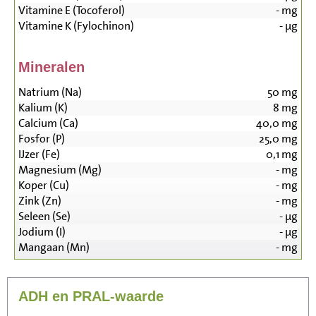
Vitamine E (Tocoferol)
-
mg
Vitamine K (Fylochinon)
-
µg
Mineralen
Natrium (Na)
50
mg
Kalium (K)
8
mg
Calcium (Ca)
40,0
mg
Fosfor (P)
25,0
mg
IJzer (Fe)
0,1
mg
Magnesium (Mg)
-
mg
Koper (Cu)
-
mg
Zink (Zn)
-
mg
Seleen (Se)
-
µg
Jodium (I)
-
µg
Mangaan (Mn)
-
mg
ADH en PRAL-waarde