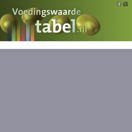
Voedingswaarde
Wat is wat?
Ons voedsel
Bereken
Nieuws
Boeken
Registreren
Inloggen