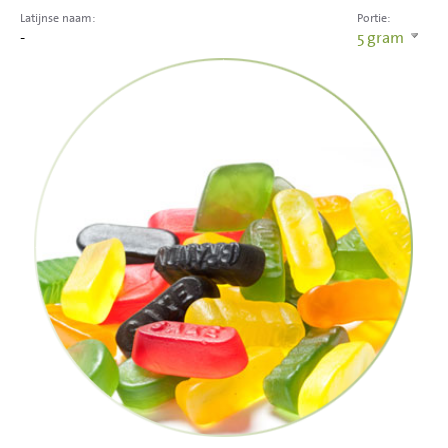
Latijnse naam:
Portie:
-
5
gram