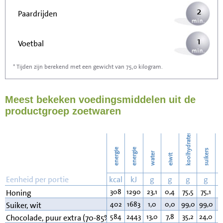
2
Paardrijden
1
Voetbal
* Tijden zijn berekend met een gewicht van 75,0 kilogram.
4
Stofzuigen
Meest bekeken voedingsmiddelen uit de
4
Strijken
productgroep zoetwaren
5
Wassen
koolhydraten
energie
energie
suikers
water
eiwit
v
Eenheid per portie
kcal
kJ
g
g
g
g
308
1290
23,1
0,4
75,5
75,1
0
Honing
402
1683
1,0
0,0
99,0
99,0
0
Suiker, wit
584
2443
13,0
7,8
35,2
24,0
4
Chocolade, puur extra (70-85% cacao)