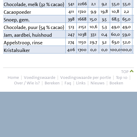
541
2266
2,1
9,2
55,0
55,0
3
Chocolade, melk (32 % cacao)
411
1720
9,9
19,8
10,8
2,2
2
Cacaopoeder
398
1668
15,0
3,5
68,5
65,0
1
Snoep, gem.
513
2152
10,6
5,3
49,0
49,0
3
Chocolade, puur (54 % cacao)
247
1038
37,1
0,4
60,0
59,0
0
Jam, aardbei, huishoud
274
1150
29,7
3,2
63,0
52,0
0
Appelstroop, rinse
406
1700
0,0
0,0
100,0
100,0
0
Kristalsuiker
TOP
Home
|
Voedingswaarde
|
Voedingswaarde per portie
|
Top 10
|
Over / Wie is?
|
Bereken
|
Faq
|
Links
|
Nieuws
|
Boeken