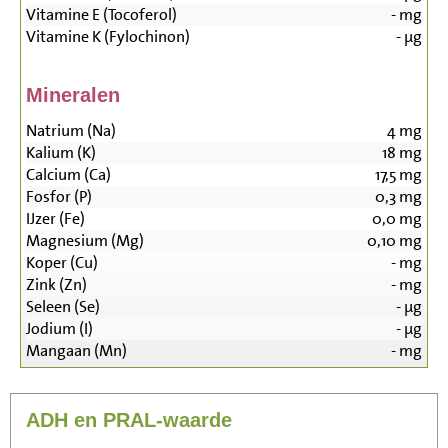
Vitamine E (Tocoferol)
-
mg
Vitamine K (Fylochinon)
-
µg
Mineralen
Natrium (Na)
4
mg
Kalium (K)
18
mg
Calcium (Ca)
17,5
mg
Fosfor (P)
0,3
mg
IJzer (Fe)
0,0
mg
Magnesium (Mg)
0,10
mg
Koper (Cu)
-
mg
Zink (Zn)
-
mg
Seleen (Se)
-
µg
Jodium (I)
-
µg
Mangaan (Mn)
-
mg
ADH en PRAL-waarde