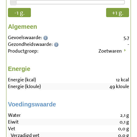
-1 g.
+1 g.
Algemeen
Gevoelswaarde:
5,7
Gezondheidswaarde:
-
Productgroep:
Zoetwaren
Energie
Energie (kcal)
12
kcal
Energie (kJoule)
49
kJoule
Voedingswaarde
Water
2,1
g
Eiwit
0,1
g
Vet
0,0
g
Verzadigd vet
0,0
g