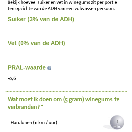
Bekijk hoeveel suiker en vet in winegums zit per portie
ten opzichte van de ADH van een volwassen persoon.
Suiker (3% van de ADH)
Vet (0% van de ADH)
8
PRAL-waarde
Zitten, tv kijken
-0,6
2
Fietsen (15 km/uur)
Wat moet ik doen om
(5 gram)
winegums
te
2
Wandelen (5 km/uur)
verbranden? *
1
Hardlopen (11 km / uur)