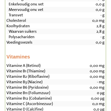
Enkelvoudig onv. vet
0,0
g
Meervoudig onv. vet
0,0
g
Transvet
-
g
Cholesterol
0,0
mg
Koolhydraten
2,8
g
Waarvan suikers
2,8
g
Polysachariden
-
g
Voedingsvezels
0,0
g
Vitamines
Vitamine A (Retinol)
0,00
mg
Vitamine B1 (Thiamine)
0,00
mg
Vitamine B2 (Riboflavine)
0,00
mg
Vitamine B3 (Niacine)
-
mg
Vitamine B6 (Pyridoxine)
0,00
mg
Vitamine B11 (Foliumzuur)
0
µg
Vitamine B12 (Cobalamine)
0,00
µg
Vitamine C (Ascorbinezuur)
0,0
mg
Vitamine D (Calcifine)
0,0
µg