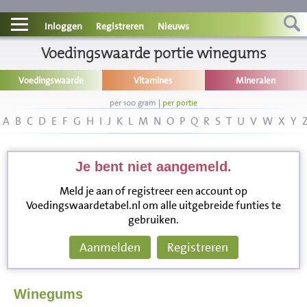
Contact
Inloggen
Registreren
Nieuws
Informatie
Voedingswaarde portie winegums
Voedingswaarde
Vitamines
Mineralen
Disclaimer
per 100 gram
|
per portie
A
B
C
D
E
F
G
H
I
J
K
L
M
N
O
P
Q
R
S
T
U
V
W
X
Y
Je bent niet aangemeld.
Meld je aan of registreer een account op
Voedingswaardetabel.nl om alle uitgebreide funties te
gebruiken.
Aanmelden
Registreren
Winegums