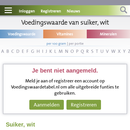
Contact
Inloggen
Registreren
Nieuws
Informatie
Voedingswaarde van suiker, wit
Voedingswaarde
Vitamines
Mineralen
Disclaimer
per 100 gram
|
per portie
A
B
C
D
E
F
G
H
I
J
K
L
M
N
O
P
Q
R
S
T
U
V
W
X
Y
Je bent niet aangemeld.
Meld je aan of registreer een account op
Voedingswaardetabel.nl om alle uitgebreide funties te
gebruiken.
Aanmelden
Registreren
Suiker, wit