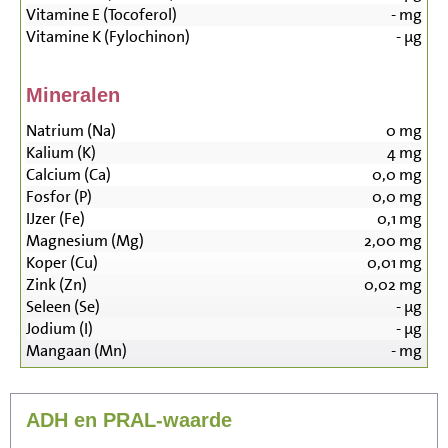
Vitamine E (Tocoferol)
-
mg
Vitamine K (Fylochinon)
-
µg
Mineralen
Natrium (Na)
0
mg
Kalium (K)
4
mg
Calcium (Ca)
0,0
mg
Fosfor (P)
0,0
mg
IJzer (Fe)
0,1
mg
Magnesium (Mg)
2,00
mg
Koper (Cu)
0,01
mg
Zink (Zn)
0,02
mg
Seleen (Se)
-
µg
Jodium (I)
-
µg
Mangaan (Mn)
-
mg
ADH en PRAL-waarde