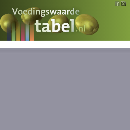
Voedingswaarde
Wat is wat?
Ons voedsel
Bereken
Nieuws
Boeken
Registreren
Inloggen