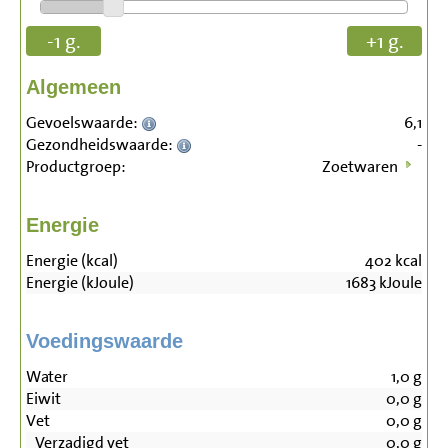
-1 g.
+1 g.
Algemeen
Gevoelswaarde:
6,1
Gezondheidswaarde:
-
Productgroep:
Zoetwaren
Energie
Energie (kcal)
402
kcal
Energie (kJoule)
1683
kJoule
Voedingswaarde
Water
1,0
g
Eiwit
0,0
g
Vet
0,0
g
Verzadigd vet
0,0
g