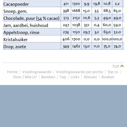
411
1720
9,9
19,8
10,8
2,2
2
Cacaopoeder
398
1668
15,0
3,5
68,5
65,0
1
Snoep, gem.
513
2152
10,6
5,3
49,0
49,0
3
Chocolade, puur (54 % cacao)
247
1038
37,1
0,4
60,0
59,0
0
Jam, aardbei, huishoud
274
1150
29,7
3,2
63,0
52,0
0
Appelstroop, rinse
406
1700
0,0
0,0
100,0
100,0
0
Kristalsuiker
349
1462
13,0
11,0
75,0
74,0
0
Drop, zoete
TOP
Home
|
Voedingswaarde
|
Voedingswaarde per portie
|
Top 10
|
Over / Wie is?
|
Bereken
|
Faq
|
Links
|
Nieuws
|
Boeken