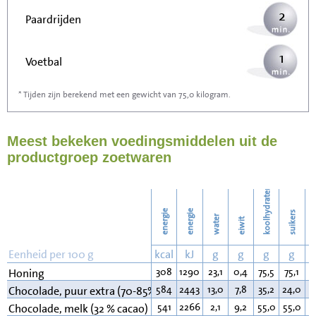
2
Paardrijden
1
Voetbal
* Tijden zijn berekend met een gewicht van 75,0 kilogram.
3
Stofzuigen
Meest bekeken voedingsmiddelen uit de
3
Strijken
productgroep zoetwaren
3
Wassen
koolhydraten
energie
energie
suikers
water
eiwit
v
Eenheid per 100 g
kcal
kJ
g
g
g
g
308
1290
23,1
0,4
75,5
75,1
0
Honing
584
2443
13,0
7,8
35,2
24,0
4
Chocolade, puur extra (70-85% cacao)
541
2266
2,1
9,2
55,0
55,0
3
Chocolade, melk (32 % cacao)