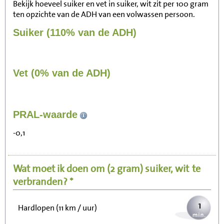
Bekijk hoeveel suiker en vet in suiker, wit zit per 100 gram
ten opzichte van de ADH van een volwassen persoon.
Suiker (110% van de ADH)
Vet (0% van de ADH)
6
PRAL-waarde
Zitten, tv kijken
-0,1
1
Fietsen (15 km/uur)
Wat moet ik doen om
(2 gram)
suiker, wit
te
1
Wandelen (5 km/uur)
verbranden? *
1
Hardlopen (11 km / uur)