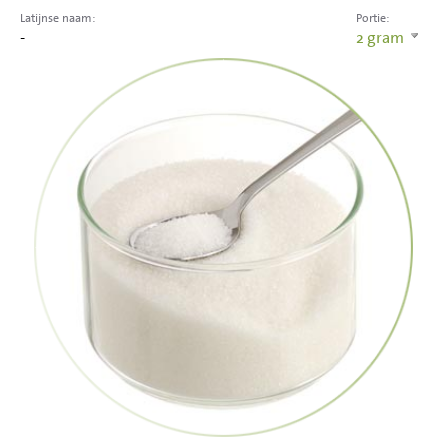
Latijnse naam:
Portie:
-
2
gram