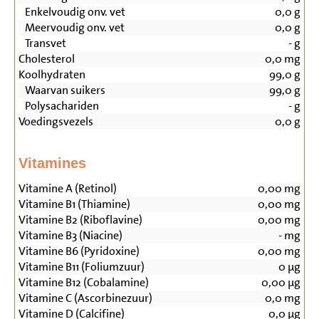
Enkelvoudig onv. vet
0,0
g
Meervoudig onv. vet
0,0
g
Transvet
-
g
Cholesterol
0,0
mg
Koolhydraten
99,0
g
Waarvan suikers
99,0
g
Polysachariden
-
g
Voedingsvezels
0,0
g
Vitamines
Vitamine A (Retinol)
0,00
mg
Vitamine B1 (Thiamine)
0,00
mg
Vitamine B2 (Riboflavine)
0,00
mg
Vitamine B3 (Niacine)
-
mg
Vitamine B6 (Pyridoxine)
0,00
mg
Vitamine B11 (Foliumzuur)
0
µg
Vitamine B12 (Cobalamine)
0,00
µg
Vitamine C (Ascorbinezuur)
0,0
mg
Vitamine D (Calcifine)
0,0
µg