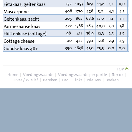
252
1057
62,1
14,2
1,2
0,0
2
Fètakaas, geitenkaas
408
1710
47,8
5,0
4,2
4,2
4
Mascarpone
205
862
68,6
12,0
1,1
1,1
1
Geitenkaas, zacht
422
1768
28,5
40,0
2,0
1,8
2
Parmezaanse kaas
98
411
78,9
12,3
2,5
2,5
4
Hüttenkase (cottage)
100
422
79,1
12,8
2,9
2,9
4
Cottage cheese
390
1636
41,0
25,5
0,0
0,0
3
Goudse kaas 48+
TOP
Home
|
Voedingswaarde
|
Voedingswaarde per portie
|
Top 10
|
Over / Wie is?
|
Bereken
|
Faq
|
Links
|
Nieuws
|
Boeken