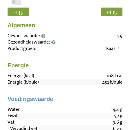
-1 g.
+1 g.
Algemeen
Gevoelswaarde:
5,9
Gezondheidswaarde:
-
Productgroep:
Kaas
Energie
Energie (kcal)
108
kcal
Energie (kJoule)
452
kJoule
Voedingswaarde
Water
14,4
g
Eiwit
5,7
g
Vet
9,6
g
Verzadigd vet
6,2
g