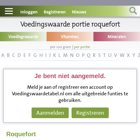
Contact
Inloggen
Registreren
Nieuws
Informatie
Voedingswaarde portie roquefort
Voedingswaarde
Vitamines
Mineralen
Disclaimer
per 100 gram
|
per portie
A
B
C
D
E
F
G
H
I
J
K
L
M
N
O
P
Q
R
S
T
U
V
W
X
Y
Je bent niet aangemeld.
Meld je aan of registreer een account op
Voedingswaardetabel.nl om alle uitgebreide funties te
gebruiken.
Aanmelden
Registreren
Roquefort