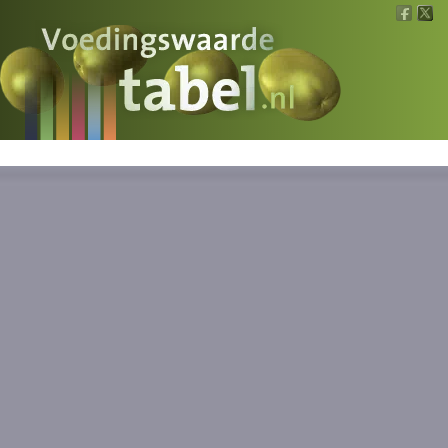
Voedingswaarde
Wat is wat?
Ons voedsel
Bereken
Nieuws
Boeken
Registreren
Inloggen