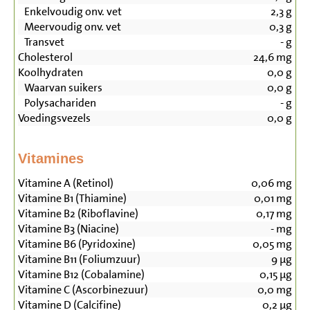
Enkelvoudig onv. vet
2,3
g
Meervoudig onv. vet
0,3
g
Transvet
-
g
Cholesterol
24,6
mg
Koolhydraten
0,0
g
Waarvan suikers
0,0
g
Polysachariden
-
g
Voedingsvezels
0,0
g
Vitamines
Vitamine A (Retinol)
0,06
mg
Vitamine B1 (Thiamine)
0,01
mg
Vitamine B2 (Riboflavine)
0,17
mg
Vitamine B3 (Niacine)
-
mg
Vitamine B6 (Pyridoxine)
0,05
mg
Vitamine B11 (Foliumzuur)
9
µg
Vitamine B12 (Cobalamine)
0,15
µg
Vitamine C (Ascorbinezuur)
0,0
mg
Vitamine D (Calcifine)
0,2
µg