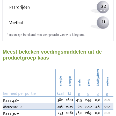
22
Paardrijden
11
Voetbal
* Tijden zijn berekend met een gewicht van 75,0 kilogram.
34
Stofzuigen
Meest bekeken voedingsmiddelen uit de
37
Strijken
productgroep kaas
43
Wassen
koolhydraten
energie
energie
suikers
water
eiwit
v
Eenheid per portie
kcal
kJ
g
g
g
g
382
1601
41,5
24,5
0,0
0,0
3
Kaas 48+
246
1029
56,9
20,0
4,6
0,0
1
Mozzarella
253
1061
56,0
26,5
0,0
0,0
1
Kaas 30+