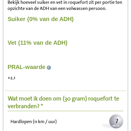
Bekijk hoeveel suiker en vet in roquefort zit per portie ten
opzichte van de ADH van een volwassen persoon.
Suiker (0% van de ADH)
Vet (11% van de ADH)
78
PRAL-waarde
Zitten, tv kijken
+2,1
16
Fietsen (15 km/uur)
Wat moet ik doen om
(30 gram)
roquefort
te
19
Wandelen (5 km/uur)
verbranden? *
7
Hardlopen (11 km / uur)