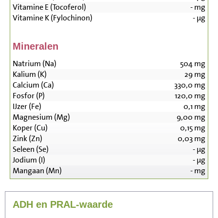
Vitamine E (Tocoferol)
-
mg
Vitamine K (Fylochinon)
-
µg
Mineralen
Natrium (Na)
504
mg
Kalium (K)
29
mg
Calcium (Ca)
330,0
mg
Fosfor (P)
120,0
mg
IJzer (Fe)
0,1
mg
Magnesium (Mg)
9,00
mg
Koper (Cu)
0,15
mg
Zink (Zn)
0,03
mg
Seleen (Se)
-
µg
Jodium (I)
-
µg
Mangaan (Mn)
-
mg
ADH en PRAL-waarde