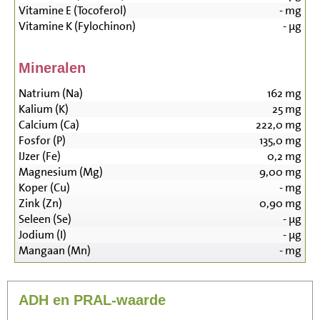
Vitamine E (Tocoferol)
-
mg
Vitamine K (Fylochinon)
-
µg
Mineralen
Natrium (Na)
162
mg
Kalium (K)
25
mg
Calcium (Ca)
222,0
mg
Fosfor (P)
135,0
mg
IJzer (Fe)
0,2
mg
Magnesium (Mg)
9,00
mg
Koper (Cu)
-
mg
Zink (Zn)
0,90
mg
Seleen (Se)
-
µg
Jodium (I)
-
µg
Mangaan (Mn)
-
mg
ADH en PRAL-waarde