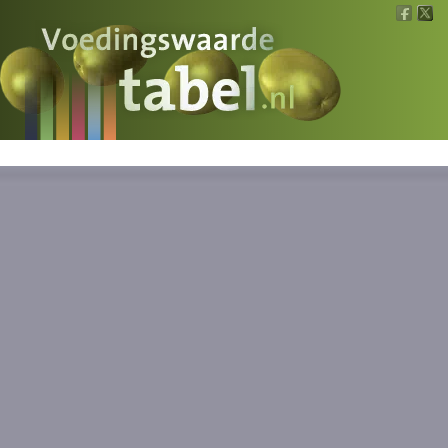
Voedingswaarde
Wat is wat?
Ons voedsel
Bereken
Nieuws
Boeken
Registreren
Inloggen