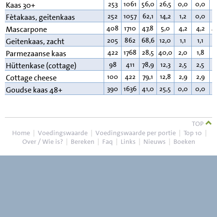
253
1061
56,0
26,5
0,0
0,0
1
Kaas 30+
252
1057
62,1
14,2
1,2
0,0
2
Fètakaas, geitenkaas
408
1710
47,8
5,0
4,2
4,2
4
Mascarpone
205
862
68,6
12,0
1,1
1,1
1
Geitenkaas, zacht
422
1768
28,5
40,0
2,0
1,8
2
Parmezaanse kaas
98
411
78,9
12,3
2,5
2,5
4
Hüttenkase (cottage)
100
422
79,1
12,8
2,9
2,9
4
Cottage cheese
390
1636
41,0
25,5
0,0
0,0
3
Goudse kaas 48+
TOP
Home
|
Voedingswaarde
|
Voedingswaarde per portie
|
Top 10
|
Over / Wie is?
|
Bereken
|
Faq
|
Links
|
Nieuws
|
Boeken