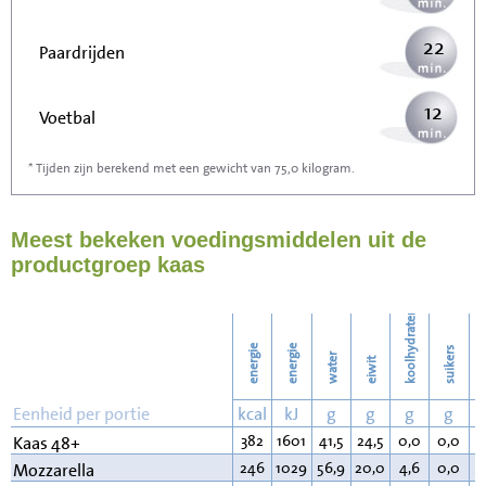
22
Paardrijden
12
Voetbal
* Tijden zijn berekend met een gewicht van 75,0 kilogram.
36
Stofzuigen
Meest bekeken voedingsmiddelen uit de
39
Strijken
productgroep kaas
45
Wassen
koolhydraten
energie
energie
suikers
water
eiwit
v
Eenheid per portie
kcal
kJ
g
g
g
g
382
1601
41,5
24,5
0,0
0,0
3
Kaas 48+
246
1029
56,9
20,0
4,6
0,0
1
Mozzarella