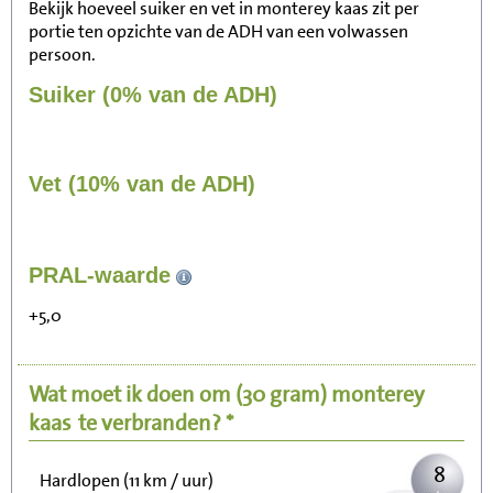
Bekijk hoeveel suiker en vet in monterey kaas zit per
portie ten opzichte van de ADH van een volwassen
persoon.
Suiker (0% van de ADH)
Vet (10% van de ADH)
82
PRAL-waarde
Zitten, tv kijken
+5,0
16
Fietsen (15 km/uur)
Wat moet ik doen om
(30 gram)
monterey
20
Wandelen (5 km/uur)
kaas
te verbranden? *
8
Hardlopen (11 km / uur)