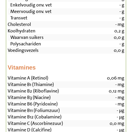
Enkelvoudig onv. vet
-
g
Meervoudig onv. vet
-
g
Transvet
-
g
Cholesterol
-
mg
Koolhydraten
0,2
g
Waarvan suikers
0,0
g
Polysachariden
-
g
Voedingsvezels
0,0
g
Vitamines
Vitamine A (Retinol)
0,06
mg
Vitamine B1 (Thiamine)
-
mg
Vitamine B2 (Riboflavine)
0,12
mg
Vitamine B3 (Niacine)
-
mg
Vitamine B6 (Pyridoxine)
-
mg
Vitamine B11 (Foliumzuur)
-
µg
Vitamine B12 (Cobalamine)
-
µg
Vitamine C (Ascorbinezuur)
0,0
mg
Vitamine D (Calcifine)
-
µg