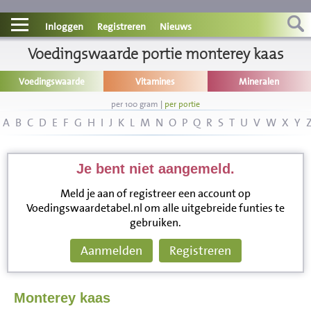
Contact
Inloggen
Registreren
Nieuws
Informatie
Voedingswaarde portie monterey kaas
Voedingswaarde
Vitamines
Mineralen
Disclaimer
per 100 gram
|
per portie
A
B
C
D
E
F
G
H
I
J
K
L
M
N
O
P
Q
R
S
T
U
V
W
X
Y
Je bent niet aangemeld.
Meld je aan of registreer een account op
Voedingswaardetabel.nl om alle uitgebreide funties te
gebruiken.
Aanmelden
Registreren
Monterey kaas