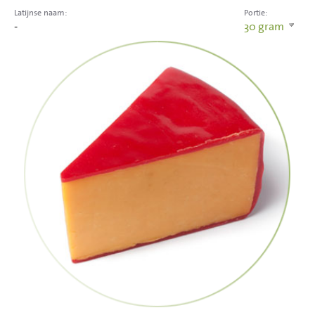
Latijnse naam:
Portie:
-
30
gram