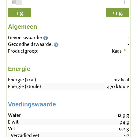
-1 g.
+1 g.
Algemeen
Gevoelswaarde:
-
Gezondheidswaarde:
-
Productgroep:
Kaas
Energie
Energie (kcal)
112
kcal
Energie (kJoule)
470
kJoule
Voedingswaarde
Water
12,9
g
Eiwit
7,4
g
Vet
9,2
g
Verzadigd vet
-
g