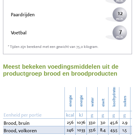
12
Paardrijden
7
Voetbal
* Tijden zijn berekend met een gewicht van 75,0 kilogram.
20
Stofzuigen
Meest bekeken voedingsmiddelen uit de
21
Strijken
productgroep brood en broodproducten
25
Wassen
koolhydraten
energie
energie
suikers
water
eiwit
v
Eenheid per portie
kcal
kJ
g
g
g
g
256
1076
37,0
7,0
45,6
2,9
3
Brood, bruin
246
1033
37,6
8,4
43,5
1,5
2
Brood, volkoren