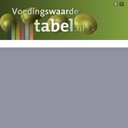
Voedingswaarde
Wat is wat?
Ons voedsel
Bereken
Nieuws
Boeken
Registreren
Inloggen