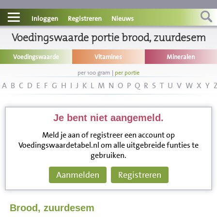
Contact
Inloggen
Registreren
Nieuws
Informatie
Voedingswaarde portie brood, zuurdesem
Voedingswaarde
Vitamines
Mineralen
Disclaimer
per 100 gram
|
per portie
A
B
C
D
E
F
G
H
I
J
K
L
M
N
O
P
Q
R
S
T
U
V
W
X
Y
Je bent niet aangemeld.
Meld je aan of registreer een account op
Voedingswaardetabel.nl om alle uitgebreide funties te
gebruiken.
Aanmelden
Registreren
Brood, zuurdesem