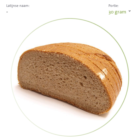
Latijnse naam:
Portie:
-
30
gram