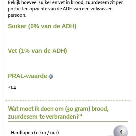
Bekijk hoeveel suiker en vet in brood, zuurdesem zit per
portie ten opzichte van de ADH van een volwassen
persoon.
Suiker (0% van de ADH)
Vet (1% van de ADH)
45
PRAL-waarde
Zitten, tv kijken
+1,4
9
Fietsen (15 km/uur)
Wat moet ik doen om
(30 gram)
brood,
11
Wandelen (5 km/uur)
zuurdesem
te verbranden? *
4
Hardlopen (11 km / uur)