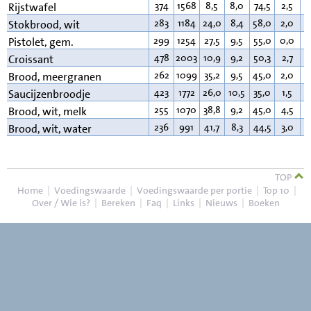
374
1568
8,5
8,0
74,5
2,5
3
Rijstwafel
283
1184
24,0
8,4
58,0
2,0
1
Stokbrood, wit
299
1254
27,5
9,5
55,0
0,0
3
Pistolet, gem.
478
2003
10,9
9,2
50,3
2,7
2
Croissant
262
1099
35,2
9,5
45,0
2,0
3
Brood, meergranen
423
1772
26,0
10,5
35,0
1,5
2
Saucijzenbroodje
255
1070
38,8
9,2
45,0
4,5
3
Brood, wit, melk
236
991
41,7
8,3
44,5
3,0
2
Brood, wit, water
TOP
Home
|
Voedingswaarde
|
Voedingswaarde per portie
|
Top 10
|
Over / Wie is?
|
Bereken
|
Faq
|
Links
|
Nieuws
|
Boeken