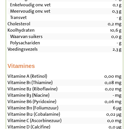
Enkelvoudig onv. vet
0,1
g
Meervoudig onv. vet
0,3
g
Transvet
-
g
Cholesterol
0,2
mg
Koolhydraten
10,6
g
Waarvan suikers
0,0
g
Polysachariden
-
g
Voedingsvezels
2,3
g
Vitamines
Vitamine A (Retinol)
0,00
mg
Vitamine B1 (Thiamine)
0,08
mg
Vitamine B2 (Riboflavine)
0,02
mg
Vitamine B3 (Niacine)
-
mg
Vitamine B6 (Pyridoxine)
0,06
mg
Vitamine B11 (Foliumzuur)
6
µg
Vitamine B12 (Cobalamine)
0,02
µg
Vitamine C (Ascorbinezuur)
0,0
mg
Vitamine D (Calcifine)
0,0
µg