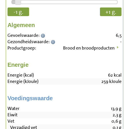
-1 g.
+1 g.
Algemeen
Gevoelswaarde:
6,5
Gezondheidswaarde:
-
Productgroep:
Brood en broodproducten
Energie
Energie (kcal)
62
kcal
Energie (kJoule)
259
kJoule
Voedingswaarde
Water
13,9
g
Eiwit
2,3
g
Vet
0,6
g
Verzadigd vet
0,1
g