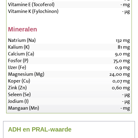
Vitamine E (Tocoferol)
-
mg
Vitamine K (Fylochinon)
-
µg
Mineralen
Natrium (Na)
132
mg
Kalium (K)
81
mg
Calcium (Ca)
9,0
mg
Fosfor (P)
75,0
mg
IJzer (Fe)
0,9
mg
Magnesium (Mg)
24,00
mg
Koper (Cu)
0,07
mg
Zink (Zn)
0,60
mg
Seleen (Se)
-
µg
Jodium (I)
-
µg
Mangaan (Mn)
-
mg
ADH en PRAL-waarde