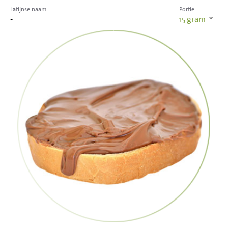
Latijnse naam:
Portie:
-
15
gram