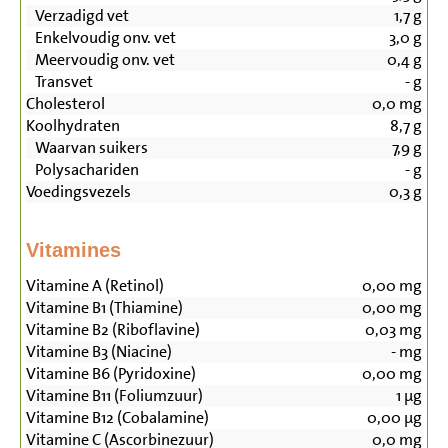
Verzadigd vet
1,7
g
Enkelvoudig onv. vet
3,0
g
Meervoudig onv. vet
0,4
g
Transvet
-
g
Cholesterol
0,0
mg
Koolhydraten
8,7
g
Waarvan suikers
7,9
g
Polysachariden
-
g
Voedingsvezels
0,3
g
Vitamines
Vitamine A (Retinol)
0,00
mg
Vitamine B1 (Thiamine)
0,00
mg
Vitamine B2 (Riboflavine)
0,03
mg
Vitamine B3 (Niacine)
-
mg
Vitamine B6 (Pyridoxine)
0,00
mg
Vitamine B11 (Foliumzuur)
1
µg
Vitamine B12 (Cobalamine)
0,00
µg
Vitamine C (Ascorbinezuur)
0,0
mg