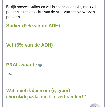
Bekijk hoeveel suiker en vet in chocoladepasta, melk zit
per portie ten opzichte van de ADH van een volwassen
persoon.
Suiker (9% van de ADH)
Vet (6% van de ADH)
61
PRAL-waarde
Zitten, tv kijken
-0,3
12
Fietsen (15 km/uur)
Wat moet ik doen om
(15 gram)
15
Wandelen (5 km/uur)
chocoladepasta, melk
te verbranden? *