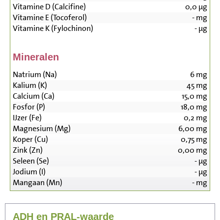
Vitamine D (Calcifine)
0,0
µg
Vitamine E (Tocoferol)
-
mg
Vitamine K (Fylochinon)
-
µg
Mineralen
Natrium (Na)
6
mg
Kalium (K)
45
mg
Calcium (Ca)
15,0
mg
Fosfor (P)
18,0
mg
IJzer (Fe)
0,2
mg
Magnesium (Mg)
6,00
mg
Koper (Cu)
0,75
mg
Zink (Zn)
0,00
mg
Seleen (Se)
-
µg
Jodium (I)
-
µg
Mangaan (Mn)
-
mg
ADH en PRAL-waarde