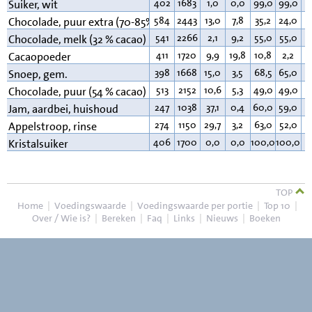
402
1683
1,0
0,0
99,0
99,0
0
Suiker, wit
584
2443
13,0
7,8
35,2
24,0
4
Chocolade, puur extra (70-85% cacao)
541
2266
2,1
9,2
55,0
55,0
3
Chocolade, melk (32 % cacao)
411
1720
9,9
19,8
10,8
2,2
2
Cacaopoeder
398
1668
15,0
3,5
68,5
65,0
1
Snoep, gem.
513
2152
10,6
5,3
49,0
49,0
3
Chocolade, puur (54 % cacao)
247
1038
37,1
0,4
60,0
59,0
0
Jam, aardbei, huishoud
274
1150
29,7
3,2
63,0
52,0
0
Appelstroop, rinse
406
1700
0,0
0,0
100,0
100,0
0
Kristalsuiker
TOP
Home
|
Voedingswaarde
|
Voedingswaarde per portie
|
Top 10
|
Over / Wie is?
|
Bereken
|
Faq
|
Links
|
Nieuws
|
Boeken