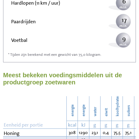
6
Hardlopen (11 km / uur)
17
Paardrijden
9
Voetbal
* Tijden zijn berekend met een gewicht van 75,0 kilogram.
27
Stofzuigen
Meest bekeken voedingsmiddelen uit de
29
Strijken
productgroep zoetwaren
34
Wassen
koolhydraten
energie
energie
suikers
water
eiwit
v
Eenheid per portie
kcal
kJ
g
g
g
g
308
1290
23,1
0,4
75,5
75,1
0
Honing