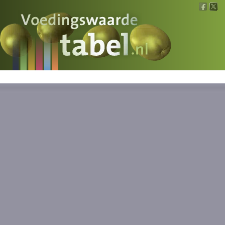
Voedingswaarde
Wat is wat?
Ons voedsel
Bereken
Nieuws
Boeken
Registreren
Inloggen