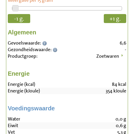
Weergave per 15 gram
-1 g.
+1 g.
Algemeen
Gevoelswaarde:
6,6
Gezondheidswaarde:
-
Productgroep:
Zoetwaren
Energie
Energie (kcal)
84
kcal
Energie (kJoule)
354
kJoule
Voedingswaarde
Water
0,0
g
Eiwit
0,6
g
Vet
5,3
g