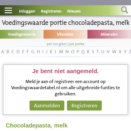
Contact
Inloggen
Registreren
Nieuws
Voedingswaarde portie chocoladepasta, melk
Informatie
Voedingswaarde
Vitamines
Mineralen
Disclaimer
per 100 gram
|
per portie
A
B
C
D
E
F
G
H
I
J
K
L
M
N
O
P
Q
R
S
T
U
V
W
X
Y
Je bent niet aangemeld.
Meld je aan of registreer een account op
Voedingswaardetabel.nl om alle uitgebreide funties te
gebruiken.
Aanmelden
Registreren
Chocoladepasta, melk