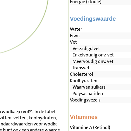
Energie (kJoule)
Voedingswaarde
Water
Eiwit
Vet
Verzadigd vet
Enkelvoudig onv. vet
Meervoudig onv. vet
Transvet
Cholesterol
Koolhydraten
Waarvan suikers
Polysachariden
Voedingsvezels
 wodka 40 vol%. In de tabel
Vitamines
witten, vetten, koolhydraten,
tandaardwaarden voor wodka
Vitamine A (Retinol)
e kunt ook een andere waarde