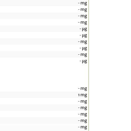
-
mg
-
mg
-
mg
-
mg
-
µg
-
µg
-
mg
-
µg
-
mg
-
µg
-
mg
1
mg
-
mg
-
mg
-
mg
-
mg
-
mg