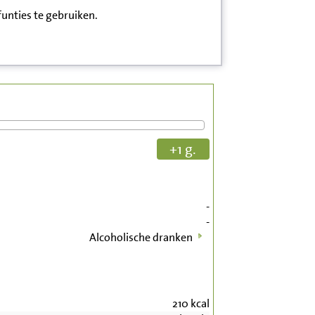
funties te gebruiken.
+1 g.
-
-
Alcoholische dranken
210
kcal