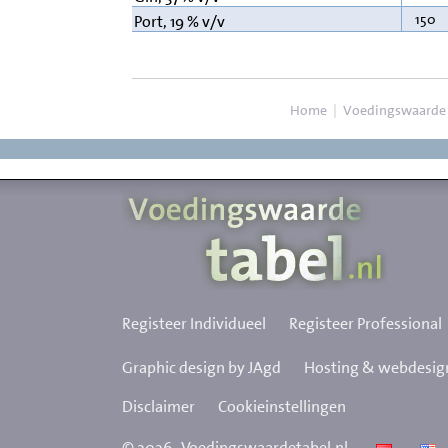
150
Port, 19 % v/v
Home
|
Voedingswaarde
Registeer Individueel
Registeer Professional
Graphic design by JAgd
Hosting & webdesign
Disclaimer
Cookieinstellingen
©
2026
Voedingswaardetabel.nl