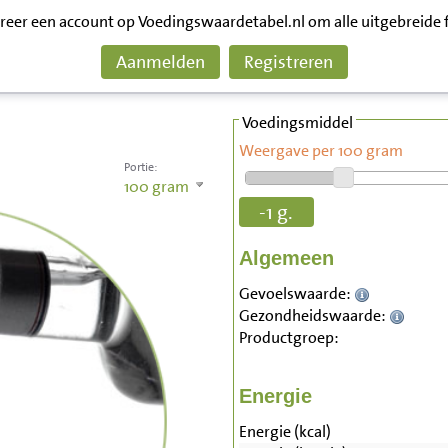
treer een account op Voedingswaardetabel.nl om alle uitgebreide 
Aanmelden
Registreren
Voedingsmiddel
Weergave per 100 gram
Portie:
100
gram
-1 g.
Algemeen
Gevoelswaarde:
Gezondheidswaarde:
Productgroep:
Energie
Energie (kcal)