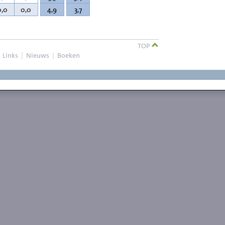
0,0
0,0
4,9
3,7
TOP
|
Links
|
Nieuws
|
Boeken