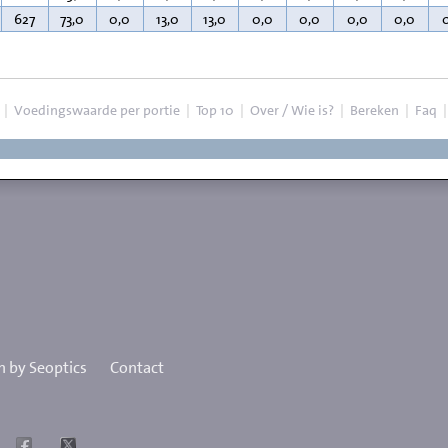
627
73,0
0,0
13,0
13,0
0,0
0,0
0,0
0,0
|
Voedingswaarde per portie
|
Top 10
|
Over / Wie is?
|
Bereken
|
Faq
 by Seoptics
Contact