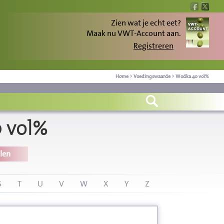
Zien wat je echt eet?
Maak nu VWT-Account aan.
Registreren
Home
>
Voedingswaarde
>
Wodka 40 vol%
 vol%
len
S
T
U
V
W
X
Y
Z