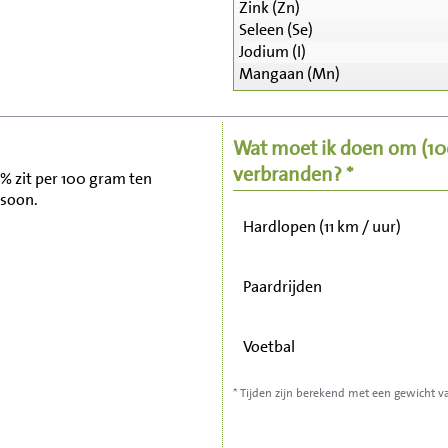
Zink (Zn)
Seleen (Se)
Zitten, tv kijken
Jodium (I)
Mangaan (Mn)
Fietsen (15 km/uur)
Wat moet ik doen om
(1
Wandelen (5 km/uur)
verbranden? *
l% zit per 100 gram ten
rsoon.
Hardlopen (11 km / uur)
Paardrijden
Voetbal
* Tijden zijn berekend met een gewicht v
Stofzuigen