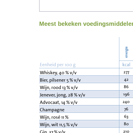
Meest bekeken voedingsmiddelen
energie
Eenheid per 100 g
kcal
277
Whiskey, 40 % v/v
42
Bier, pilsener 5 % v/v
86
Wijn, rood 13 % v/v
196
Jenever, jong, 28 % v/v
240
Advocaat, 14 % v/v
76
Champagne
63
Wijn, rosé 11 %
80
Wijn, wit 11,5 % v/v
210
Gin, 37 % v/v