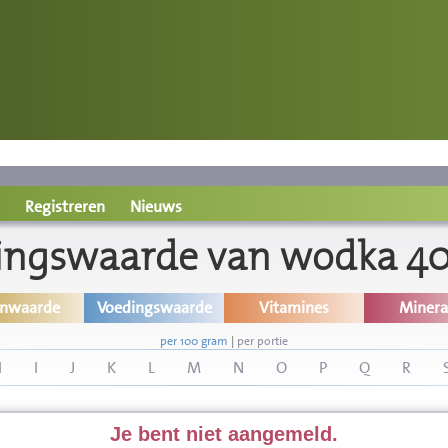
Registreren
Nieuws
ingswaarde van wodka 40
inwaarde
Voedingswaarde
Vitamines
Minera
per 100 gram
|
per portie
H
I
J
K
L
M
N
O
P
Q
R
Je bent niet aangemeld.