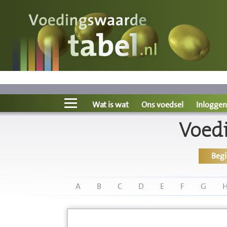
Voedingswaarde
Wat is wat?
Ons voedsel
Wat is wat
Ons voedsel
Inloggen
Voed
Bereken
Beg
Nieuws
Boeken
A
B
C
D
E
F
G
Registreren