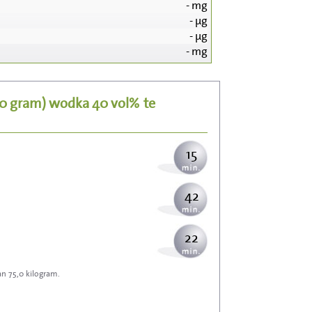
-
mg
-
µg
153
-
µg
-
mg
31
00 gram)
wodka 40 vol%
te
37
15
42
22
an 75,0 kilogram.
67