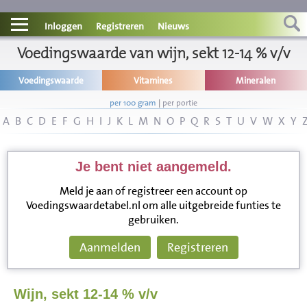
Contact
Inloggen
Registreren
Nieuws
Informatie
Voedingswaarde van wijn, sekt 12-14 % v/v
Voedingswaarde
Vitamines
Mineralen
Disclaimer
per 100 gram
|
per portie
A
B
C
D
E
F
G
H
I
J
K
L
M
N
O
P
Q
R
S
T
U
V
W
X
Y
Je bent niet aangemeld.
Meld je aan of registreer een account op
Voedingswaardetabel.nl om alle uitgebreide funties te
gebruiken.
Aanmelden
Registreren
Wijn, sekt 12-14 % v/v