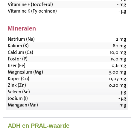
Vitamine E (Tocoferol)
-
mg
Vitamine K (Fylochinon)
-
µg
Mineralen
Natrium (Na)
2
mg
Kalium (K)
80
mg
Calcium (Ca)
10,0
mg
Fosfor (P)
15,0
mg
IJzer (Fe)
0,6
mg
Magnesium (Mg)
5,00
mg
Koper (Cu)
0,07
mg
Zink (Zn)
0,20
mg
Seleen (Se)
-
µg
Jodium (I)
-
µg
Mangaan (Mn)
-
mg
ADH en PRAL-waarde