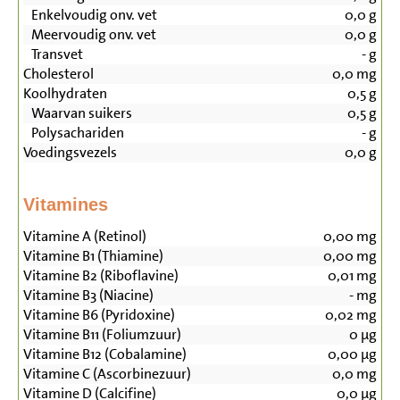
Enkelvoudig onv. vet
0,0
g
Meervoudig onv. vet
0,0
g
Transvet
-
g
Cholesterol
0,0
mg
Koolhydraten
0,5
g
Waarvan suikers
0,5
g
Polysachariden
-
g
Voedingsvezels
0,0
g
Vitamines
Vitamine A (Retinol)
0,00
mg
Vitamine B1 (Thiamine)
0,00
mg
Vitamine B2 (Riboflavine)
0,01
mg
Vitamine B3 (Niacine)
-
mg
Vitamine B6 (Pyridoxine)
0,02
mg
Vitamine B11 (Foliumzuur)
0
µg
Vitamine B12 (Cobalamine)
0,00
µg
Vitamine C (Ascorbinezuur)
0,0
mg
Vitamine D (Calcifine)
0,0
µg