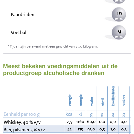
16
Paardrijden
9
Voetbal
* Tijden zijn berekend met een gewicht van 75,0 kilogram.
26
Stofzuigen
Meest bekeken voedingsmiddelen uit de
28
Strijken
productgroep alcoholische dranken
32
Wassen
koolhydraten
energie
energie
suikers
water
eiwit
v
Eenheid per 100 g
kcal
kJ
g
g
g
g
277
1160
60,0
0,0
0,0
0,0
0
Whiskey, 40 % v/v
42
175
93,0
0,5
3,0
0,3
0
Bier, pilsener 5 % v/v