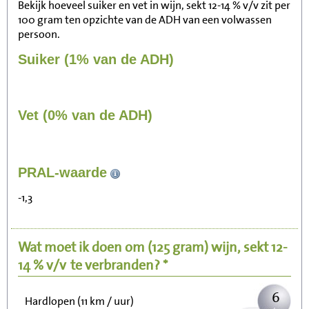
Bekijk hoeveel suiker en vet in wijn, sekt 12-14 % v/v zit per
100 gram ten opzichte van de ADH van een volwassen
persoon.
Suiker (1% van de ADH)
Vet (0% van de ADH)
58
PRAL-waarde
Zitten, tv kijken
-1,3
12
Fietsen (15 km/uur)
Wat moet ik doen om
(125 gram)
wijn, sekt 12-
14
Wandelen (5 km/uur)
14 % v/v
te verbranden? *
6
Hardlopen (11 km / uur)