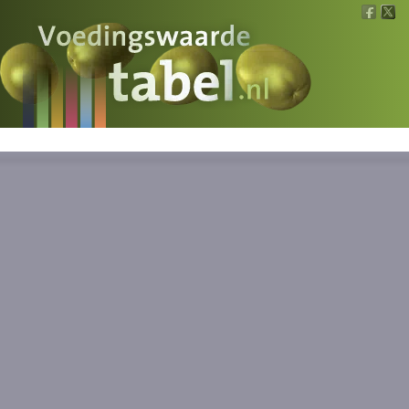
Voedingswaarde
Wat is wat?
Ons voedsel
Bereken
Nieuws
Boeken
Registreren
Inloggen