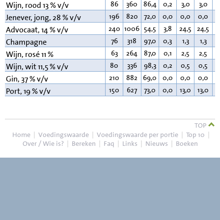
86
360
86,4
0,2
3,0
3,0
0
Wijn, rood 13 % v/v
196
820
72,0
0,0
0,0
0,0
0
Jenever, jong, 28 % v/v
240
1006
54,5
3,8
24,5
24,5
3
Advocaat, 14 % v/v
76
318
97,0
0,3
1,3
1,3
0
Champagne
63
264
87,0
0,1
2,5
2,5
0
Wijn, rosé 11 %
80
336
98,3
0,2
0,5
0,5
0
Wijn, wit 11,5 % v/v
210
882
69,0
0,0
0,0
0,0
0
Gin, 37 % v/v
150
627
73,0
0,0
13,0
13,0
0
Port, 19 % v/v
TOP
Home
|
Voedingswaarde
|
Voedingswaarde per portie
|
Top 10
|
Over / Wie is?
|
Bereken
|
Faq
|
Links
|
Nieuws
|
Boeken