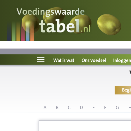
Voedingswaarde
Wat is wat?
Ons voedsel
Wat is wat
Ons voedsel
Inloggen
Bereken
Beg
Nieuws
Boeken
A
B
C
D
E
F
G
Registreren