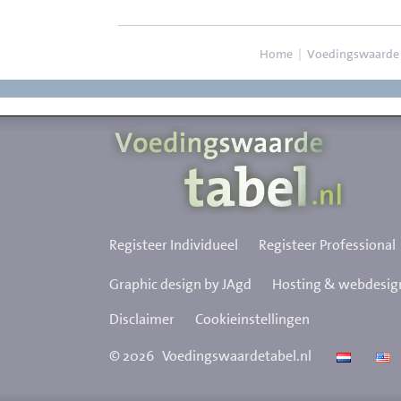
Home
|
Voedingswaarde
Registeer Individueel
Registeer Professional
Graphic design by JAgd
Hosting & webdesign
Disclaimer
Cookieinstellingen
©
2026
Voedingswaardetabel.nl