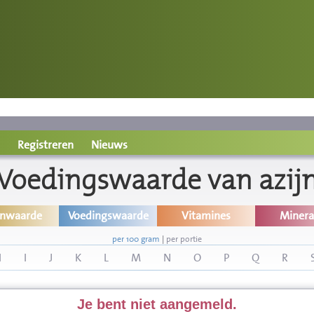
Registreren
Nieuws
Voedingswaarde van azij
inwaarde
Voedingswaarde
Vitamines
Minera
per 100 gram
|
per portie
H
I
J
K
L
M
N
O
P
Q
R
Je bent niet aangemeld.