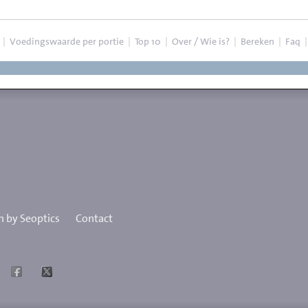
|
Voedingswaarde per portie
|
Top 10
|
Over / Wie is?
|
Bereken
|
Faq
 by Seoptics
Contact