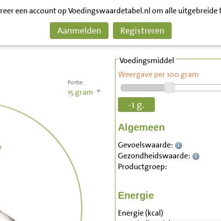
treer een account op Voedingswaardetabel.nl om alle uitgebreide 
Aanmelden
Registreren
Voedingsmiddel
Weergave per 100 gram
Portie:
15
gram
-1 g.
Algemeen
Gevoelswaarde:
Gezondheidswaarde:
Productgroep:
Energie
Energie (kcal)