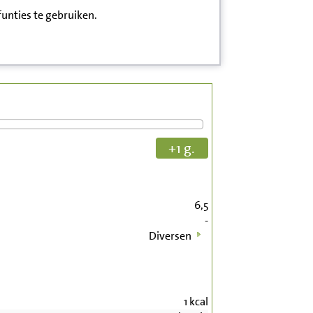
funties te gebruiken.
+1 g.
6,5
-
Diversen
1
kcal