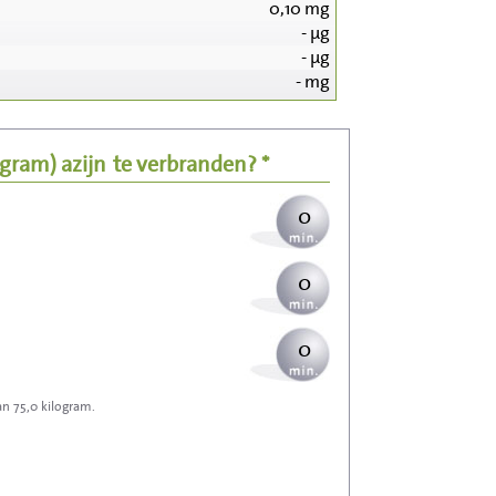
0,10
mg
0
-
µg
-
µg
0
-
mg
0
5 gram)
azijn
te verbranden? *
0
0
0
an 75,0 kilogram.
0
0