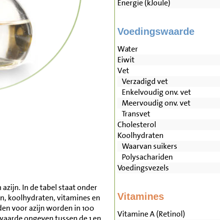
Energie (kJoule)
Voedingswaarde
Water
Eiwit
Vet
Verzadigd vet
Enkelvoudig onv. vet
Meervoudig onv. vet
Transvet
Cholesterol
Koolhydraten
Waarvan suikers
Polysachariden
Voedingsvezels
azijn. In de tabel staat onder
Vitamines
en, koolhydraten, vitamines en
n voor azijn worden in 100
Vitamine A (Retinol)
waarde opgeven tussen de 1 en