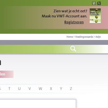
Zien wat je echt eet?
Maak nu VWT-Account aan.
Registreren
Home
>
Voedingswaarde
>
Azijn
n
len
S
T
U
V
W
X
Y
Z