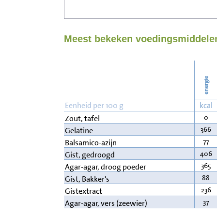
Meest bekeken voedingsmiddelen
energie
Eenheid per 100 g
kcal
0
Zout, tafel
366
Gelatine
77
Balsamico-azijn
406
Gist, gedroogd
365
Agar-agar, droog poeder
88
Gist, Bakker's
236
Gistextract
37
Agar-agar, vers (zeewier)