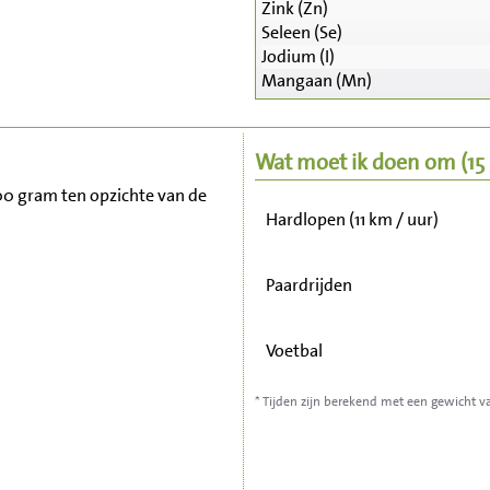
Zink (Zn)
Zitten, tv kijken
Seleen (Se)
Jodium (I)
Mangaan (Mn)
Fietsen (15 km/uur)
Wandelen (5 km/uur)
Wat moet ik doen om
(1
 100 gram ten opzichte van de
Hardlopen (11 km / uur)
Paardrijden
Voetbal
* Tijden zijn berekend met een gewicht v
Stofzuigen
Strijken