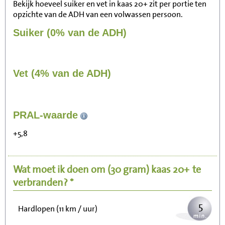
Bekijk hoeveel suiker en vet in kaas 20+ zit per portie ten
opzichte van de ADH van een volwassen persoon.
Suiker (0% van de ADH)
Vet (4% van de ADH)
51
PRAL-waarde
Zitten, tv kijken
+5,8
10
Fietsen (15 km/uur)
Wat moet ik doen om
(30 gram)
kaas 20+
te
13
Wandelen (5 km/uur)
verbranden? *
5
Hardlopen (11 km / uur)