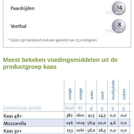
14
Paardrijden
8
Voetbal
* Tijden zijn berekend met een gewicht van 75,0 kilogram.
23
Stofzuigen
Meest bekeken voedingsmiddelen uit de
25
Strijken
productgroep kaas
28
Wassen
koolhydraten
energie
energie
suikers
water
eiwit
v
Eenheid per portie
kcal
kJ
g
g
g
g
382
1601
41,5
24,5
0,0
0,0
3
Kaas 48+
246
1029
56,9
20,0
4,6
0,0
1
Mozzarella
253
1061
56,0
26,5
0,0
0,0
1
Kaas 30+