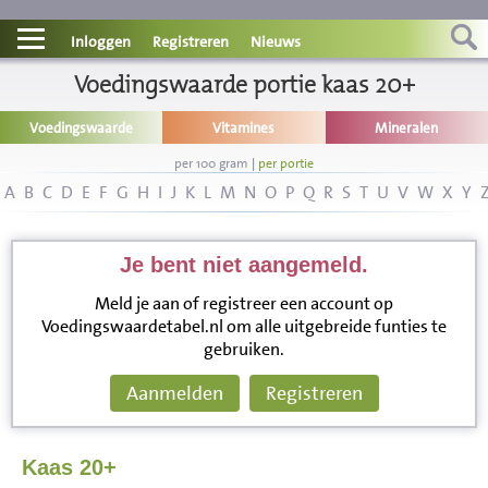
Contact
Inloggen
Registreren
Nieuws
Informatie
Voedingswaarde portie kaas 20+
Voedingswaarde
Vitamines
Mineralen
Disclaimer
per 100 gram
|
per portie
A
B
C
D
E
F
G
H
I
J
K
L
M
N
O
P
Q
R
S
T
U
V
W
X
Y
Je bent niet aangemeld.
Meld je aan of registreer een account op
Voedingswaardetabel.nl om alle uitgebreide funties te
gebruiken.
Aanmelden
Registreren
Kaas 20+