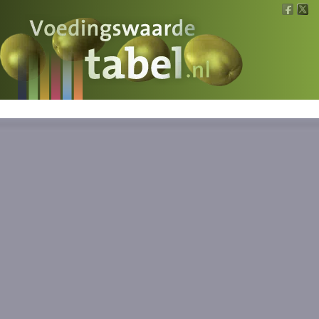
Voedingswaarde
Wat is wat?
Ons voedsel
Bereken
Nieuws
Boeken
Registreren
Inloggen