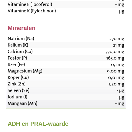
Vitamine E (Tocoferol)
-
mg
Vitamine K (Fylochinon)
-
µg
Mineralen
Natrium (Na)
270
mg
Kalium (K)
21
mg
Calcium (Ca)
330,0
mg
Fosfor (P)
165,0
mg
IJzer (Fe)
0,1
mg
Magnesium (Mg)
9,00
mg
Koper (Cu)
0,01
mg
Zink (Zn)
1,20
mg
Seleen (Se)
-
µg
Jodium (I)
-
µg
Mangaan (Mn)
-
mg
ADH en PRAL-waarde