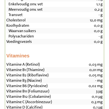
Enkelvoudig onv. vet
1,1
g
Meervoudig onv. vet
0,2
g
Transvet
-
g
Cholesterol
12,0
mg
Koolhydraten
0,0
g
Waarvan suikers
0,0
g
Polysachariden
-
g
Voedingsvezels
0,0
g
Vitamines
Vitamine A (Retinol)
0,03
mg
Vitamine B1 (Thiamine)
0,01
mg
Vitamine B2 (Riboflavine)
0,05
mg
Vitamine B3 (Niacine)
-
mg
Vitamine B6 (Pyridoxine)
0,02
mg
Vitamine B11 (Foliumzuur)
3
µg
Vitamine B12 (Cobalamine)
0,11
µg
Vitamine C (Ascorbinezuur)
0,3
mg
Vitamine D (Calcifine)
0,1
µg