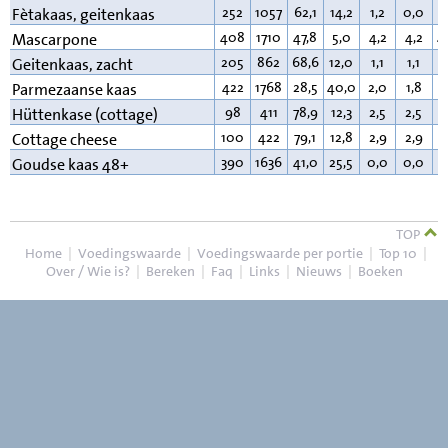
252
1057
62,1
14,2
1,2
0,0
2
Fètakaas, geitenkaas
408
1710
47,8
5,0
4,2
4,2
4
Mascarpone
205
862
68,6
12,0
1,1
1,1
1
Geitenkaas, zacht
422
1768
28,5
40,0
2,0
1,8
2
Parmezaanse kaas
98
411
78,9
12,3
2,5
2,5
4
Hüttenkase (cottage)
100
422
79,1
12,8
2,9
2,9
4
Cottage cheese
390
1636
41,0
25,5
0,0
0,0
3
Goudse kaas 48+
TOP
Home
|
Voedingswaarde
|
Voedingswaarde per portie
|
Top 10
|
Over / Wie is?
|
Bereken
|
Faq
|
Links
|
Nieuws
|
Boeken