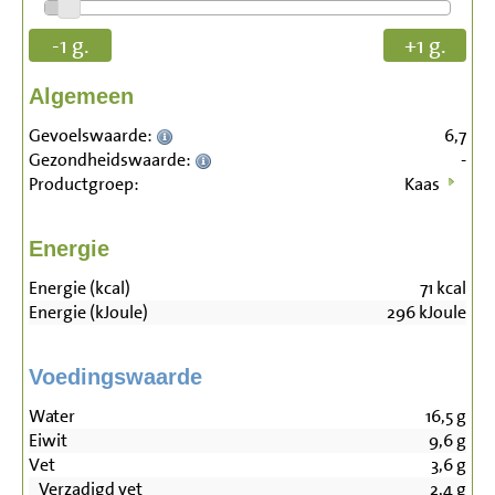
-1 g.
+1 g.
Algemeen
Gevoelswaarde:
6,7
Gezondheidswaarde:
-
Productgroep:
Kaas
Energie
Energie (kcal)
71
kcal
Energie (kJoule)
296
kJoule
Voedingswaarde
Water
16,5
g
Eiwit
9,6
g
Vet
3,6
g
Verzadigd vet
2,4
g