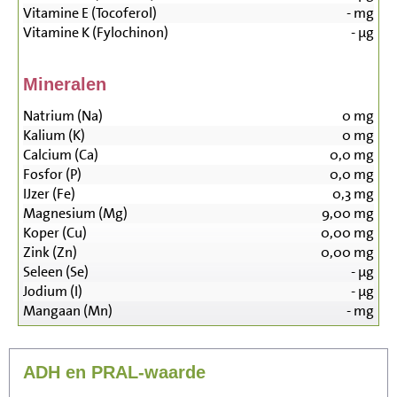
Vitamine E (Tocoferol)
-
mg
Vitamine K (Fylochinon)
-
µg
Mineralen
Natrium (Na)
0
mg
Kalium (K)
0
mg
Calcium (Ca)
0,0
mg
Fosfor (P)
0,0
mg
IJzer (Fe)
0,3
mg
Magnesium (Mg)
9,00
mg
Koper (Cu)
0,00
mg
Zink (Zn)
0,00
mg
Seleen (Se)
-
µg
Jodium (I)
-
µg
Mangaan (Mn)
-
mg
ADH en PRAL-waarde