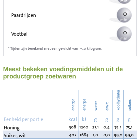
0
Paardrijden
0
Voetbal
* Tijden zijn berekend met een gewicht van 75,0 kilogram.
0
Stofzuigen
Meest bekeken voedingsmiddelen uit de
0
Strijken
productgroep zoetwaren
0
Wassen
koolhydraten
energie
energie
suikers
water
eiwit
v
Eenheid per portie
kcal
kJ
g
g
g
g
308
1290
23,1
0,4
75,5
75,1
0
Honing
402
1683
1,0
0,0
99,0
99,0
0
Suiker, wit