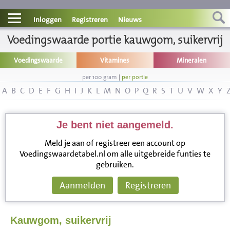
Contact
Inloggen
Registreren
Nieuws
Voedingswaarde portie kauwgom, suikervrij
Informatie
Voedingswaarde
Vitamines
Mineralen
Disclaimer
per 100 gram
|
per portie
A
B
C
D
E
F
G
H
I
J
K
L
M
N
O
P
Q
R
S
T
U
V
W
X
Y
Je bent niet aangemeld.
Meld je aan of registreer een account op
Voedingswaardetabel.nl om alle uitgebreide funties te
gebruiken.
Aanmelden
Registreren
Kauwgom, suikervrij