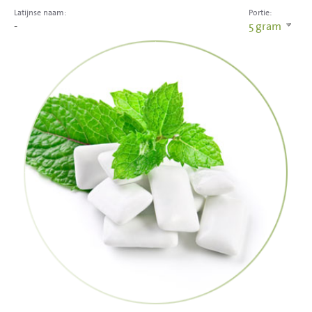
Latijnse naam:
Portie:
-
5
gram