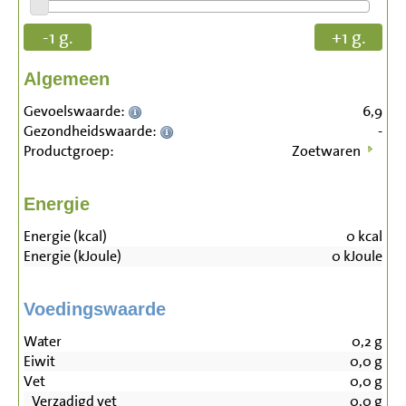
-1 g.
+1 g.
Algemeen
Gevoelswaarde:
6,9
Gezondheidswaarde:
-
Productgroep:
Zoetwaren
Energie
Energie (kcal)
0
kcal
Energie (kJoule)
0
kJoule
Voedingswaarde
Water
0,2
g
Eiwit
0,0
g
Vet
0,0
g
Verzadigd vet
0,0
g