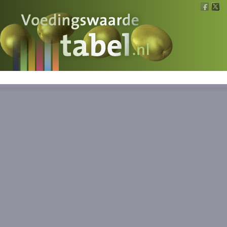
Voedingswaarde
Wat is wat?
Ons voedsel
Bereken
Nieuws
Boeken
Registreren
Inloggen