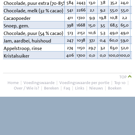
584
2443
13,0
7,8
35,2
24,0
4
Chocolade, puur extra (70-85% cacao)
541
2266
2,1
9,2
55,0
55,0
3
Chocolade, melk (32 % cacao)
411
1720
9,9
19,8
10,8
2,2
2
Cacaopoeder
398
1668
15,0
3,5
68,5
65,0
1
Snoep, gem.
513
2152
10,6
5,3
49,0
49,0
3
Chocolade, puur (54 % cacao)
247
1038
37,1
0,4
60,0
59,0
0
Jam, aardbei, huishoud
274
1150
29,7
3,2
63,0
52,0
0
Appelstroop, rinse
406
1700
0,0
0,0
100,0
100,0
0
Kristalsuiker
TOP
Home
|
Voedingswaarde
|
Voedingswaarde per portie
|
Top 10
|
Over / Wie is?
|
Bereken
|
Faq
|
Links
|
Nieuws
|
Boeken