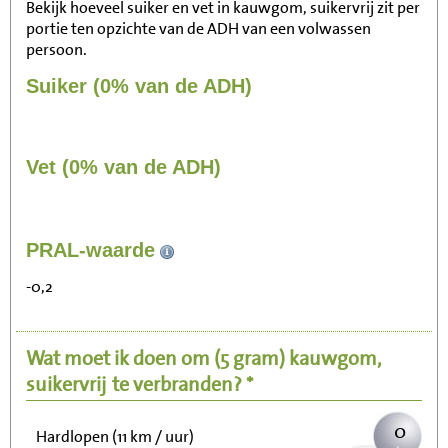
Bekijk hoeveel suiker en vet in kauwgom, suikervrij zit per
portie ten opzichte van de ADH van een volwassen
persoon.
Suiker (0% van de ADH)
Vet (0% van de ADH)
0
PRAL-waarde
Zitten, tv kijken
-0,2
0
Fietsen (15 km/uur)
Wat moet ik doen om
(5 gram)
kauwgom,
0
Wandelen (5 km/uur)
suikervrij
te verbranden? *
0
Hardlopen (11 km / uur)