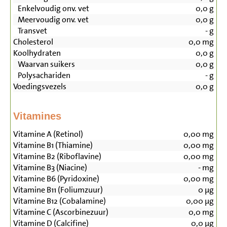
Enkelvoudig onv. vet
0,0
g
Meervoudig onv. vet
0,0
g
Transvet
-
g
Cholesterol
0,0
mg
Koolhydraten
0,0
g
Waarvan suikers
0,0
g
Polysachariden
-
g
Voedingsvezels
0,0
g
Vitamines
Vitamine A (Retinol)
0,00
mg
Vitamine B1 (Thiamine)
0,00
mg
Vitamine B2 (Riboflavine)
0,00
mg
Vitamine B3 (Niacine)
-
mg
Vitamine B6 (Pyridoxine)
0,00
mg
Vitamine B11 (Foliumzuur)
0
µg
Vitamine B12 (Cobalamine)
0,00
µg
Vitamine C (Ascorbinezuur)
0,0
mg
Vitamine D (Calcifine)
0,0
µg