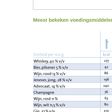
Meest bekeken voedingsmiddelen
energie
Eenheid per 100 g
kcal
277
Whiskey, 40 % v/v
42
Bier, pilsener 5 % v/v
86
Wijn, rood 13 % v/v
196
Jenever, jong, 28 % v/v
240
Advocaat, 14 % v/v
76
Champagne
63
Wijn, rosé 11 %
80
Wijn, wit 11,5 % v/v
210
Gin, 37 % v/v