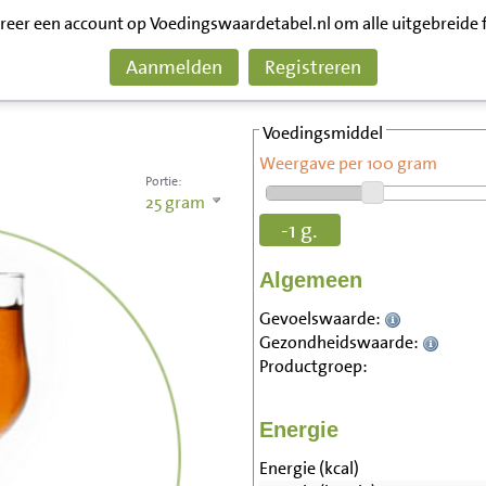
treer een account op Voedingswaardetabel.nl om alle uitgebreide 
Aanmelden
Registreren
Voedingsmiddel
Weergave per 100 gram
Portie:
25
gram
-1 g.
Algemeen
Gevoelswaarde:
Gezondheidswaarde:
Productgroep:
Energie
Energie (kcal)