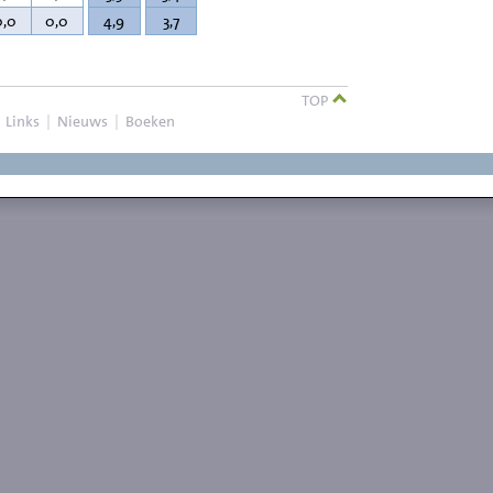
0,0
0,0
4,9
3,7
TOP
|
Links
|
Nieuws
|
Boeken