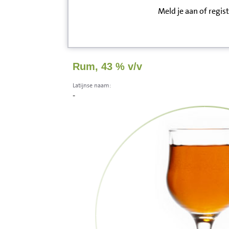
Meld je aan of regis
Inloggen
Contact
Rum, 43 % v/v
Informatie
Latijnse naam:
-
Disclaimer