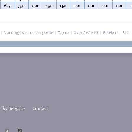
627
73,0
0,0
13,0
13,0
0,0
0,0
0,0
0,0
|
Voedingswaarde per portie
|
Top 10
|
Over / Wie is?
|
Bereken
|
Faq
 by Seoptics
Contact