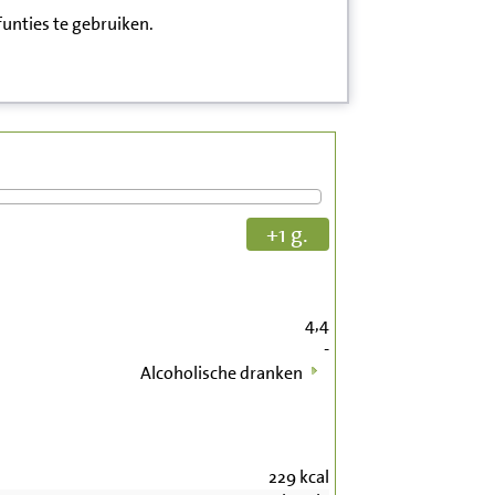
funties te gebruiken.
+1 g.
4,4
-
Alcoholische dranken
229
kcal