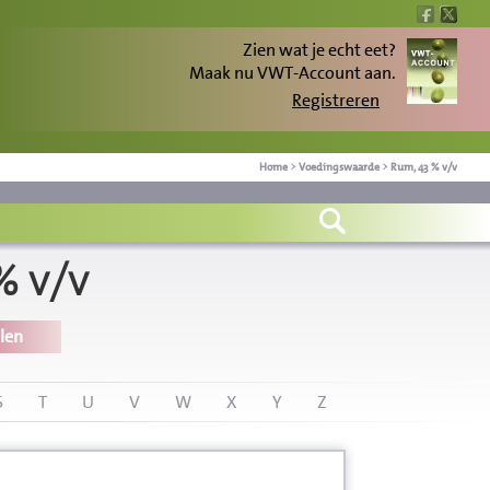
Zien wat je echt eet?
Maak nu VWT-Account aan.
Registreren
Home
>
Voedingswaarde
>
Rum, 43 % v/v
% v/v
len
S
T
U
V
W
X
Y
Z