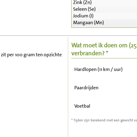
Zink (Zn)
Seleen (Se)
Zitten, tv kijken
Jodium (I)
Mangaan (Mn)
Fietsen (15 km/uur)
Wat moet ik doen om
(2
Wandelen (5 km/uur)
verbranden? *
v zit per 100 gram ten opzichte
Hardlopen (11 km / uur)
Paardrijden
Voetbal
* Tijden zijn berekend met een gewicht v
Stofzuigen