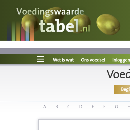
Voedingswaarde
Wat is wat?
Ons voedsel
Wat is wat
Ons voedsel
Inloggen
Voed
Bereken
Beg
Nieuws
Boeken
A
B
C
D
E
F
G
Registreren