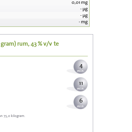
0,01
mg
-
µg
42
-
µg
-
mg
8
5 gram)
rum, 43 % v/v
te
10
4
11
6
an 75,0 kilogram.
18