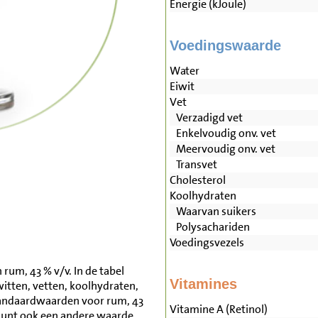
Energie (kJoule)
Voedingswaarde
Water
Eiwit
Vet
Verzadigd vet
Enkelvoudig onv. vet
Meervoudig onv. vet
Transvet
Cholesterol
Koolhydraten
Waarvan suikers
Polysachariden
Voedingsvezels
rum, 43 % v/v. In de tabel
Vitamines
witten, vetten, koolhydraten,
tandaardwaarden voor rum, 43
Vitamine A (Retinol)
kunt ook een andere waarde