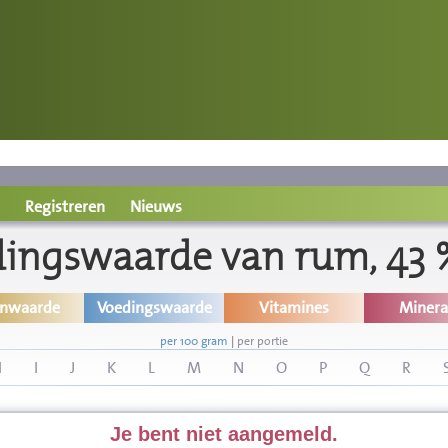
Registreren
Nieuws
ingswaarde van rum, 43 
inwaarde
Voedingswaarde
Vitamines
Minera
per 100 gram
|
per portie
H
I
J
K
L
M
N
O
P
Q
R
Je bent niet aangemeld.