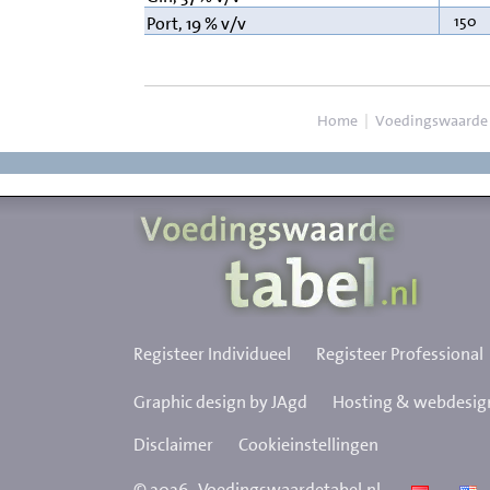
150
Port, 19 % v/v
Home
|
Voedingswaarde
Registeer Individueel
Registeer Professional
Graphic design by JAgd
Hosting & webdesign
Disclaimer
Cookieinstellingen
©
2026
Voedingswaardetabel.nl