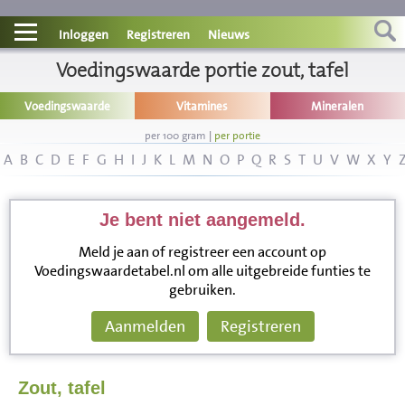
Contact
Inloggen
Registreren
Nieuws
Informatie
Voedingswaarde portie zout, tafel
Voedingswaarde
Vitamines
Mineralen
Disclaimer
per 100 gram
|
per portie
A
B
C
D
E
F
G
H
I
J
K
L
M
N
O
P
Q
R
S
T
U
V
W
X
Y
Je bent niet aangemeld.
Meld je aan of registreer een account op
Voedingswaardetabel.nl om alle uitgebreide funties te
gebruiken.
Aanmelden
Registreren
Zout, tafel