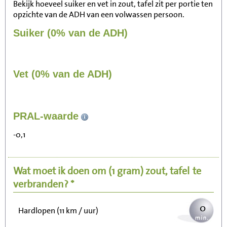
Bekijk hoeveel suiker en vet in zout, tafel zit per portie ten
opzichte van de ADH van een volwassen persoon.
Suiker (0% van de ADH)
Vet (0% van de ADH)
0
PRAL-waarde
Zitten, tv kijken
-0,1
0
Fietsen (15 km/uur)
Wat moet ik doen om
(1 gram)
zout, tafel
te
0
Wandelen (5 km/uur)
verbranden? *
0
Hardlopen (11 km / uur)