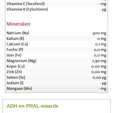
Vitamine E (Tocoferol)
-
mg
Vitamine K (Fylochinon)
-
µg
Mineralen
Natrium (Na)
400
mg
Kalium (K)
0
mg
Calcium (Ca)
0,1
mg
Fosfor (P)
0,0
mg
IJzer (Fe)
0,0
mg
Magnesium (Mg)
2,90
mg
Koper (Cu)
0,00
mg
Zink (Zn)
0,00
mg
Seleen (Se)
0,00
µg
Jodium (I)
-
µg
Mangaan (Mn)
-
mg
ADH en PRAL-waarde