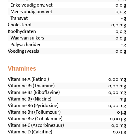
Enkelvoudig onv. vet
0,0
g
Meervoudig onv. vet
0,0
g
Transvet
-
g
Cholesterol
0,0
mg
Koolhydraten
0,0
g
Waarvan suikers
0,0
g
Polysachariden
-
g
Voedingsvezels
0,0
g
Vitamines
Vitamine A (Retinol)
0,00
mg
Vitamine B1 (Thiamine)
0,00
mg
Vitamine B2 (Riboflavine)
0,00
mg
Vitamine B3 (Niacine)
-
mg
Vitamine B6 (Pyridoxine)
0,00
mg
Vitamine B11 (Foliumzuur)
0
µg
Vitamine B12 (Cobalamine)
0,00
µg
Vitamine C (Ascorbinezuur)
0,0
mg
Vitamine D (Calcifine)
0,0
µg