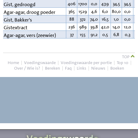
406
1700
0,0
47,9
34,5
34,5
4
Gist, gedroogd
365
1529
4,6
6,0
80,0
0,0
0
Agar-agar, droog poeder
88
372
74,0
16,5
1,0
0,0
0
Gist, Bakker's
236
989
39,8
42,0
14,0
12,0
0
Gistextract
37
155
91,2
0,5
6,8
0,3
0
Agar-agar, vers (zeewier)
TOP
Home
|
Voedingswaarde
|
Voedingswaarde per portie
|
Top 10
|
Over / Wie is?
|
Bereken
|
Faq
|
Links
|
Nieuws
|
Boeken