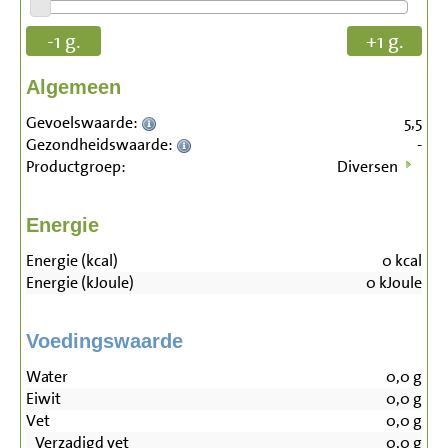
-1 g.
+1 g.
Algemeen
Gevoelswaarde:
5,5
Gezondheidswaarde:
-
Productgroep:
Diversen
Energie
Energie (kcal)
0
kcal
Energie (kJoule)
0
kJoule
Voedingswaarde
Water
0,0
g
Eiwit
0,0
g
Vet
0,0
g
Verzadigd vet
0,0
g