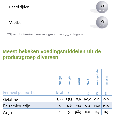
0
Paardrijden
0
Voetbal
* Tijden zijn berekend met een gewicht van 75,0 kilogram.
0
Stofzuigen
Meest bekeken voedingsmiddelen uit de
0
Strijken
productgroep diversen
0
Wassen
koolhydraten
energie
energie
suikers
water
eiwit
v
Eenheid per portie
kcal
kJ
g
g
g
g
366
1533
8,9
90,0
0,0
0,0
0
Gelatine
77
326
79,8
0,2
19,0
19,0
0
Balsamico-azijn
1
5
98,5
0,0
0,5
0,5
0
Azijn