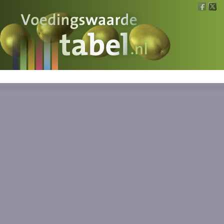
Voedingswaarde
Wat is wat?
Ons voedsel
Bereken
Nieuws
Boeken
Registreren
Inloggen