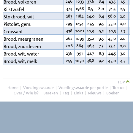
246
1033
37,6
8,4
43,5
1,5
2
Brood, volkoren
374
1568
8,5
8,0
74,5
2,5
3
Rijstwafel
283
1184
24,0
8,4
58,0
2,0
1
Stokbrood, wit
299
1254
27,5
9,5
55,0
0,0
3
Pistolet, gem.
478
2003
10,9
9,2
50,3
2,7
2
Croissant
262
1099
35,2
9,5
45,0
2,0
3
Brood, meergranen
206
864
46,4
7,5
35,4
0,0
2
Brood, zuurdesem
236
991
41,7
8,3
44,5
3,0
2
Brood, wit, water
255
1070
38,8
9,2
45,0
4,5
3
Brood, wit, melk
TOP
Home
|
Voedingswaarde
|
Voedingswaarde per portie
|
Top 10
|
Over / Wie is?
|
Bereken
|
Faq
|
Links
|
Nieuws
|
Boeken