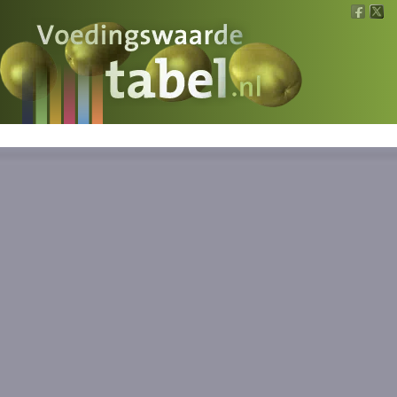
Voedingswaarde
Wat is wat?
Ons voedsel
Bereken
Nieuws
Boeken
Registreren
Inloggen