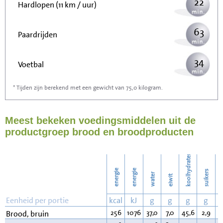
22
Hardlopen (11 km / uur)
63
Paardrijden
34
Voetbal
* Tijden zijn berekend met een gewicht van 75,0 kilogram.
102
Stofzuigen
Meest bekeken voedingsmiddelen uit de
110
Strijken
productgroep brood en broodproducten
127
Wassen
koolhydraten
energie
energie
suikers
water
eiwit
v
Eenheid per portie
kcal
kJ
g
g
g
g
256
1076
37,0
7,0
45,6
2,9
3
Brood, bruin