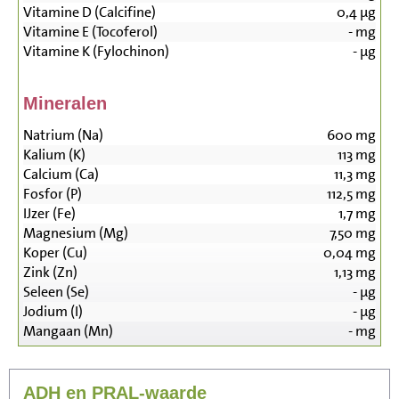
Vitamine D (Calcifine)
0,4
µg
Vitamine E (Tocoferol)
-
mg
Vitamine K (Fylochinon)
-
µg
Mineralen
Natrium (Na)
600
mg
Kalium (K)
113
mg
Calcium (Ca)
11,3
mg
Fosfor (P)
112,5
mg
IJzer (Fe)
1,7
mg
Magnesium (Mg)
7,50
mg
Koper (Cu)
0,04
mg
Zink (Zn)
1,13
mg
Seleen (Se)
-
µg
Jodium (I)
-
µg
Mangaan (Mn)
-
mg
ADH en PRAL-waarde