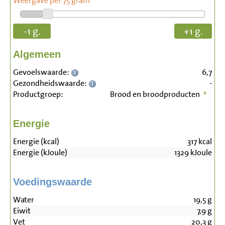
Weergave per 75 gram
-1 g.
+1 g.
Algemeen
Gevoelswaarde:
6,7
Gezondheidswaarde:
-
Productgroep:
Brood en broodproducten
Energie
Energie (kcal)
317
kcal
Energie (kJoule)
1329
kJoule
Voedingswaarde
Water
19,5
g
Eiwit
7,9
g
Vet
20,3
g