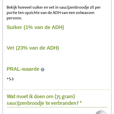
Bekijk hoeveel suiker en vet in saucijzenbroodje zit per
portie ten opzichte van de ADH van een volwassen
persoon.
Suiker (1% van de ADH)
Vet (23% van de ADH)
231
PRAL-waarde
Zitten, tv kijken
+5,3
46
Fietsen (15 km/uur)
Wat moet ik doen om
(75 gram)
56
Wandelen (5 km/uur)
saucijzenbroodje
te verbranden? *