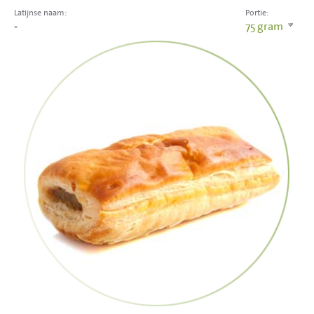
Latijnse naam:
Portie:
-
75
gram