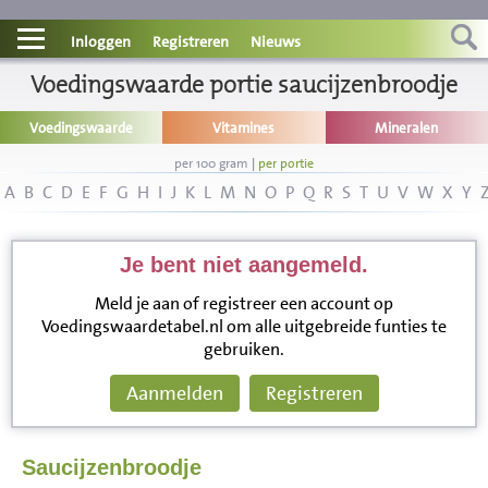
Contact
Inloggen
Registreren
Nieuws
Informatie
Voedingswaarde portie saucijzenbroodje
Voedingswaarde
Vitamines
Mineralen
Disclaimer
per 100 gram
|
per portie
A
B
C
D
E
F
G
H
I
J
K
L
M
N
O
P
Q
R
S
T
U
V
W
X
Y
Je bent niet aangemeld.
Meld je aan of registreer een account op
Voedingswaardetabel.nl om alle uitgebreide funties te
gebruiken.
Aanmelden
Registreren
Saucijzenbroodje