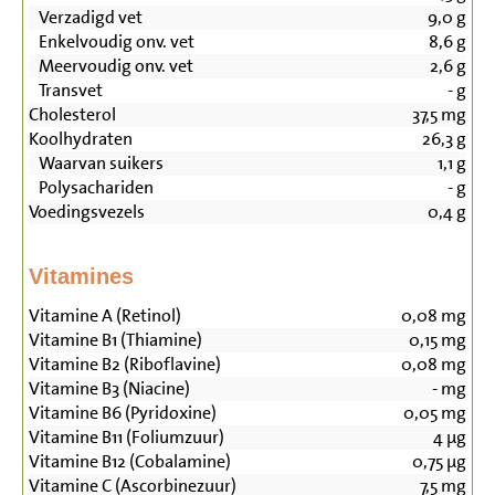
Verzadigd vet
9,0
g
Enkelvoudig onv. vet
8,6
g
Meervoudig onv. vet
2,6
g
Transvet
-
g
Cholesterol
37,5
mg
Koolhydraten
26,3
g
Waarvan suikers
1,1
g
Polysachariden
-
g
Voedingsvezels
0,4
g
Vitamines
Vitamine A (Retinol)
0,08
mg
Vitamine B1 (Thiamine)
0,15
mg
Vitamine B2 (Riboflavine)
0,08
mg
Vitamine B3 (Niacine)
-
mg
Vitamine B6 (Pyridoxine)
0,05
mg
Vitamine B11 (Foliumzuur)
4
µg
Vitamine B12 (Cobalamine)
0,75
µg
Vitamine C (Ascorbinezuur)
7,5
mg