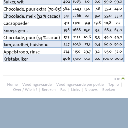
402
1683
1,0
0,0
99,0
99,0
0
Suiker, wit
584
2443
13,0
7,8
35,2
24,0
4
Chocolade, puur extra (70-85% cacao)
541
2266
2,1
9,2
55,0
55,0
3
Chocolade, melk (32 % cacao)
411
1720
9,9
19,8
10,8
2,2
2
Cacaopoeder
398
1668
15,0
3,5
68,5
65,0
1
Snoep, gem.
513
2152
10,6
5,3
49,0
49,0
3
Chocolade, puur (54 % cacao)
247
1038
37,1
0,4
60,0
59,0
0
Jam, aardbei, huishoud
274
1150
29,7
3,2
63,0
52,0
0
Appelstroop, rinse
406
1700
0,0
0,0
100,0
100,0
0
Kristalsuiker
TOP
Home
|
Voedingswaarde
|
Voedingswaarde per portie
|
Top 10
|
Over / Wie is?
|
Bereken
|
Faq
|
Links
|
Nieuws
|
Boeken