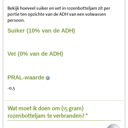
Bekijk hoeveel suiker en vet in rozenbotteljam zit per
portie ten opzichte van de ADH van een volwassen
persoon.
Suiker (10% van de ADH)
Vet (0% van de ADH)
28
PRAL-waarde
Zitten, tv kijken
-0,5
6
Fietsen (15 km/uur)
Wat moet ik doen om
(15 gram)
7
Wandelen (5 km/uur)
rozenbotteljam
te verbranden? *