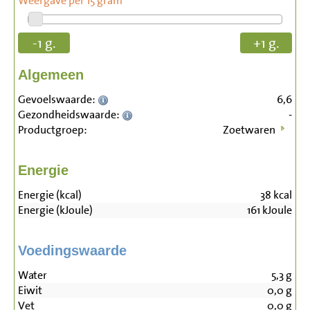
Weergave per 15 gram
-1 g.
+1 g.
Algemeen
Gevoelswaarde:
6,6
Gezondheidswaarde:
-
Productgroep:
Zoetwaren
Energie
Energie (kcal)
38
kcal
Energie (kJoule)
161
kJoule
Voedingswaarde
Water
5,3
g
Eiwit
0,0
g
Vet
0,0
g