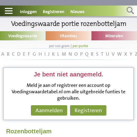
Contact
Inloggen
Registreren
Nieuws
Informatie
Voedingswaarde portie rozenbotteljam
Voedingswaarde
Vitamines
Mineralen
Disclaimer
per 100 gram
|
per portie
A
B
C
D
E
F
G
H
I
J
K
L
M
N
O
P
Q
R
S
T
U
V
W
X
Y
Je bent niet aangemeld.
Meld je aan of registreer een account op
Voedingswaardetabel.nl om alle uitgebreide funties te
gebruiken.
Aanmelden
Registreren
Rozenbotteljam