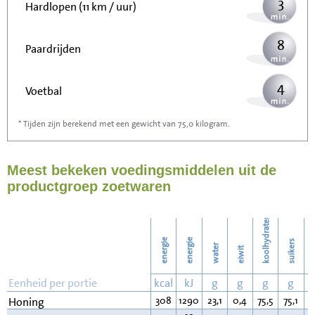
3
Hardlopen (11 km / uur)
8
Paardrijden
4
Voetbal
* Tijden zijn berekend met een gewicht van 75,0 kilogram.
12
Stofzuigen
Meest bekeken voedingsmiddelen uit de
13
Strijken
productgroep zoetwaren
15
Wassen
koolhydraten
energie
energie
suikers
water
eiwit
v
Eenheid per portie
kcal
kJ
g
g
g
g
308
1290
23,1
0,4
75,5
75,1
0
Honing