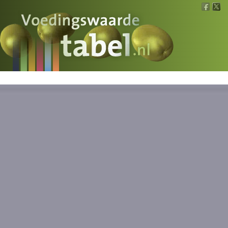
Voedingswaarde
Wat is wat?
Ons voedsel
Bereken
Nieuws
Boeken
Registreren
Inloggen