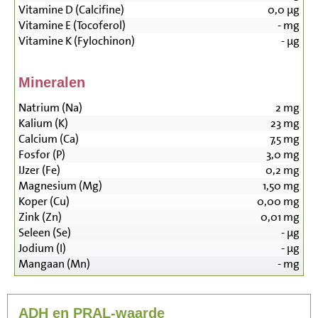
Vitamine D (Calcifine)
0,0
µg
Vitamine E (Tocoferol)
-
mg
Vitamine K (Fylochinon)
-
µg
Mineralen
Natrium (Na)
2
mg
Kalium (K)
23
mg
Calcium (Ca)
7,5
mg
Fosfor (P)
3,0
mg
IJzer (Fe)
0,2
mg
Magnesium (Mg)
1,50
mg
Koper (Cu)
0,00
mg
Zink (Zn)
0,01
mg
Seleen (Se)
-
µg
Jodium (I)
-
µg
Mangaan (Mn)
-
mg
ADH en PRAL-waarde