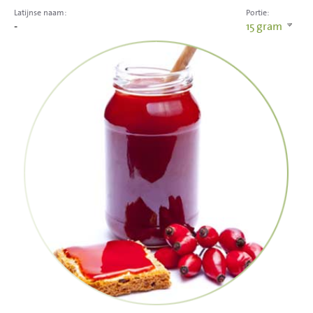
Latijnse naam:
Portie:
-
15
gram