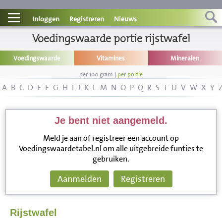
Contact
Inloggen
Registreren
Nieuws
Informatie
Voedingswaarde portie rijstwafel
Voedingswaarde
Vitamines
Mineralen
Disclaimer
per 100 gram
|
per portie
A
B
C
D
E
F
G
H
I
J
K
L
M
N
O
P
Q
R
S
T
U
V
W
X
Y
Je bent niet aangemeld.
Meld je aan of registreer een account op
Voedingswaardetabel.nl om alle uitgebreide funties te
gebruiken.
Aanmelden
Registreren
Rijstwafel