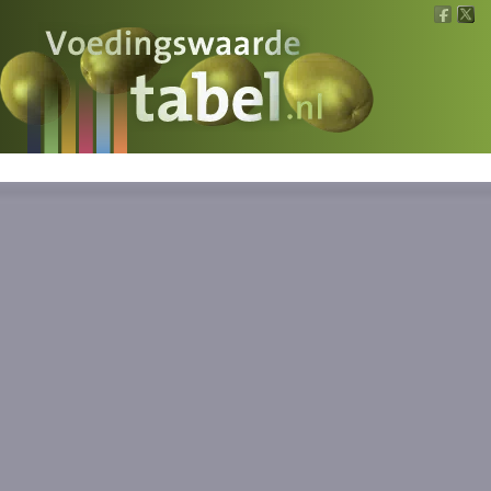
Voedingswaarde
Wat is wat?
Ons voedsel
Bereken
Nieuws
Boeken
Registreren
Inloggen