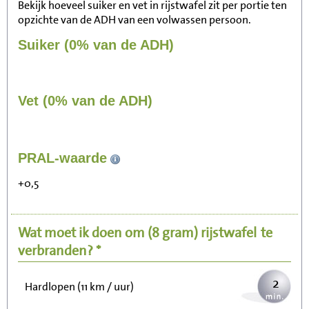
Bekijk hoeveel suiker en vet in rijstwafel zit per portie ten
opzichte van de ADH van een volwassen persoon.
Suiker (0% van de ADH)
Vet (0% van de ADH)
22
PRAL-waarde
Zitten, tv kijken
+0,5
4
Fietsen (15 km/uur)
Wat moet ik doen om
(8 gram)
rijstwafel
te
5
Wandelen (5 km/uur)
verbranden? *
2
Hardlopen (11 km / uur)