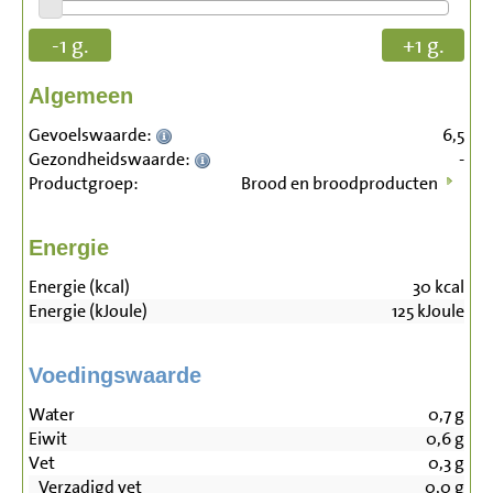
-1 g.
+1 g.
Algemeen
Gevoelswaarde:
6,5
Gezondheidswaarde:
-
Productgroep:
Brood en broodproducten
Energie
Energie (kcal)
30
kcal
Energie (kJoule)
125
kJoule
Voedingswaarde
Water
0,7
g
Eiwit
0,6
g
Vet
0,3
g
Verzadigd vet
0,0
g