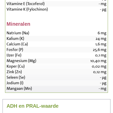
Vitamine E (Tocoferol)
-
mg
Vitamine K (Fylochinon)
-
µg
Mineralen
Natrium (Na)
6
mg
Kalium (K)
24
mg
Calcium (Ca)
1,6
mg
Fosfor (P)
25,6
mg
IJzer (Fe)
0,1
mg
Magnesium (Mg)
10,40
mg
Koper (Cu)
0,02
mg
Zink (Zn)
0,12
mg
Seleen (Se)
-
µg
Jodium (I)
-
µg
Mangaan (Mn)
-
mg
ADH en PRAL-waarde