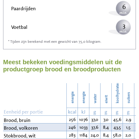
6
Paardrijden
3
Voetbal
* Tijden zijn berekend met een gewicht van 75,0 kilogram.
10
Stofzuigen
Meest bekeken voedingsmiddelen uit de
10
Strijken
productgroep brood en broodproducten
12
Wassen
koolhydraten
energie
energie
suikers
water
eiwit
v
Eenheid per portie
kcal
kJ
g
g
g
g
256
1076
37,0
7,0
45,6
2,9
3
Brood, bruin
246
1033
37,6
8,4
43,5
1,5
2
Brood, volkoren
283
1184
24,0
8,4
58,0
2,0
1
Stokbrood, wit