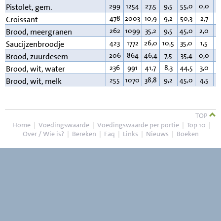
299
1254
27,5
9,5
55,0
0,0
3
Pistolet, gem.
478
2003
10,9
9,2
50,3
2,7
2
Croissant
262
1099
35,2
9,5
45,0
2,0
3
Brood, meergranen
423
1772
26,0
10,5
35,0
1,5
2
Saucijzenbroodje
206
864
46,4
7,5
35,4
0,0
2
Brood, zuurdesem
236
991
41,7
8,3
44,5
3,0
2
Brood, wit, water
255
1070
38,8
9,2
45,0
4,5
3
Brood, wit, melk
TOP
Home
|
Voedingswaarde
|
Voedingswaarde per portie
|
Top 10
|
Over / Wie is?
|
Bereken
|
Faq
|
Links
|
Nieuws
|
Boeken