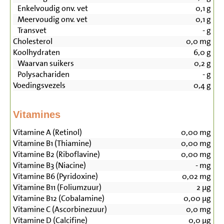
Enkelvoudig onv. vet
0,1
g
Meervoudig onv. vet
0,1
g
Transvet
-
g
Cholesterol
0,0
mg
Koolhydraten
6,0
g
Waarvan suikers
0,2
g
Polysachariden
-
g
Voedingsvezels
0,4
g
Vitamines
Vitamine A (Retinol)
0,00
mg
Vitamine B1 (Thiamine)
0,00
mg
Vitamine B2 (Riboflavine)
0,00
mg
Vitamine B3 (Niacine)
-
mg
Vitamine B6 (Pyridoxine)
0,02
mg
Vitamine B11 (Foliumzuur)
2
µg
Vitamine B12 (Cobalamine)
0,00
µg
Vitamine C (Ascorbinezuur)
0,0
mg
Vitamine D (Calcifine)
0,0
µg