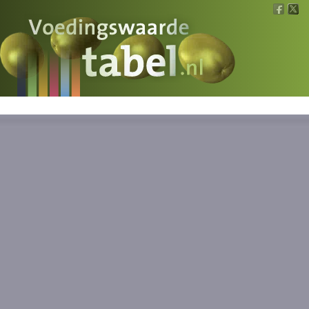
Voedingswaarde
Wat is wat?
Ons voedsel
Bereken
Nieuws
Boeken
Registreren
Inloggen