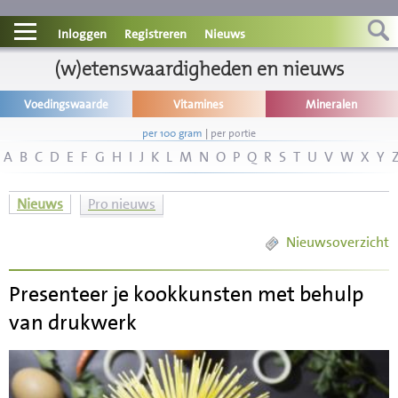
Contact
Inloggen
Registreren
Nieuws
Informatie
(w)etenswaardigheden en nieuws
Voedingswaarde
Vitamines
Mineralen
Disclaimer
per 100 gram
|
per portie
A
B
C
D
E
F
G
H
I
J
K
L
M
N
O
P
Q
R
S
T
U
V
W
X
Y
Nieuws
Pro nieuws
Nieuwsoverzicht
Presenteer je kookkunsten met behulp
van drukwerk