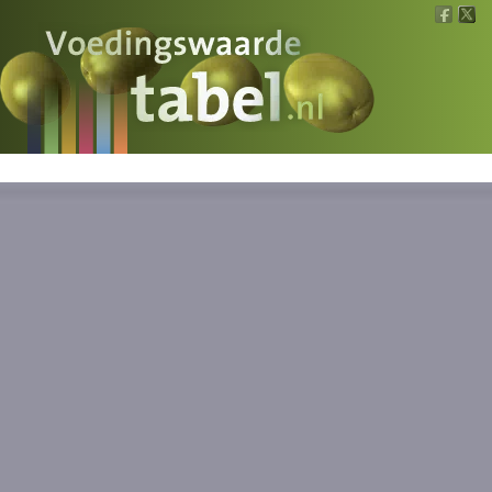
Voedingswaarde
Wat is wat?
Ons voedsel
Bereken
Nieuws
Boeken
Registreren
Inloggen