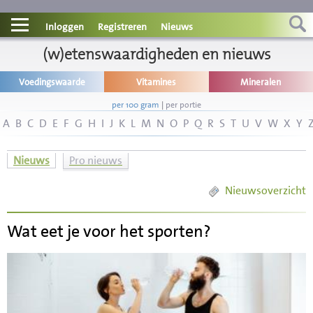
Contact
Inloggen
Registreren
Nieuws
Informatie
(w)etenswaardigheden en nieuws
Voedingswaarde
Vitamines
Mineralen
Disclaimer
per 100 gram
|
per portie
A
B
C
D
E
F
G
H
I
J
K
L
M
N
O
P
Q
R
S
T
U
V
W
X
Y
Nieuws
Pro nieuws
Nieuwsoverzicht
Wat eet je voor het sporten?