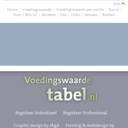
TOP
Home
|
Voedingswaarde
|
Voedingswaarde per portie
|
Top 10
|
Over / Wie is?
|
Bereken
|
Faq
|
Links
|
Nieuws
|
Boeken
Registeer Individueel
Registeer Professional
Graphic design by JAgd
Hosting & webdesign by