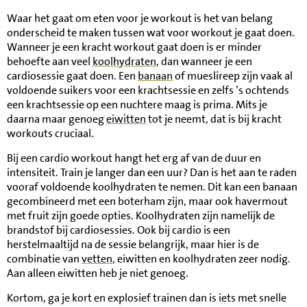
Waar het gaat om eten voor je workout is het van belang
onderscheid te maken tussen wat voor workout je gaat doen.
Wanneer je een kracht workout gaat doen is er minder
behoefte aan veel
koolhydraten
, dan wanneer je een
cardiosessie gaat doen. Een
banaan
of mueslireep zijn vaak al
voldoende suikers voor een krachtsessie en zelfs ’s ochtends
een krachtsessie op een nuchtere maag is prima. Mits je
daarna maar genoeg
eiwitten
tot je neemt, dat is bij kracht
workouts cruciaal.
Bij een cardio workout hangt het erg af van de duur en
intensiteit. Train je langer dan een uur? Dan is het aan te raden
vooraf voldoende koolhydraten te nemen. Dit kan een banaan
gecombineerd met een boterham zijn, maar ook havermout
met fruit zijn goede opties. Koolhydraten zijn namelijk de
brandstof bij cardiosessies. Ook bij cardio is een
herstelmaaltijd na de sessie belangrijk, maar hier is de
combinatie van
vetten
, eiwitten en koolhydraten zeer nodig.
Aan alleen eiwitten heb je niet genoeg.
Kortom, ga je kort en explosief trainen dan is iets met snelle