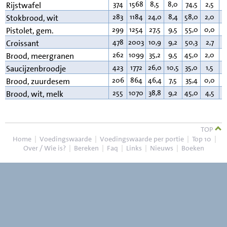
374
1568
8,5
8,0
74,5
2,5
3
Rijstwafel
283
1184
24,0
8,4
58,0
2,0
1
Stokbrood, wit
299
1254
27,5
9,5
55,0
0,0
3
Pistolet, gem.
478
2003
10,9
9,2
50,3
2,7
2
Croissant
262
1099
35,2
9,5
45,0
2,0
3
Brood, meergranen
423
1772
26,0
10,5
35,0
1,5
2
Saucijzenbroodje
206
864
46,4
7,5
35,4
0,0
2
Brood, zuurdesem
255
1070
38,8
9,2
45,0
4,5
3
Brood, wit, melk
TOP
Home
|
Voedingswaarde
|
Voedingswaarde per portie
|
Top 10
|
Over / Wie is?
|
Bereken
|
Faq
|
Links
|
Nieuws
|
Boeken