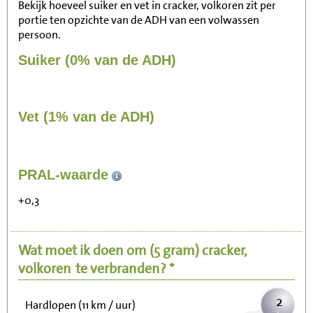
Bekijk hoeveel suiker en vet in cracker, volkoren zit per
portie ten opzichte van de ADH van een volwassen
persoon.
Suiker (0% van de ADH)
Vet (1% van de ADH)
16
PRAL-waarde
Zitten, tv kijken
+0,3
3
Fietsen (15 km/uur)
Wat moet ik doen om
(5 gram)
cracker,
4
Wandelen (5 km/uur)
volkoren
te verbranden? *
2
Hardlopen (11 km / uur)