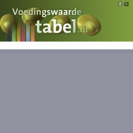
Voedingswaarde
Wat is wat?
Ons voedsel
Bereken
Nieuws
Boeken
Registreren
Inloggen