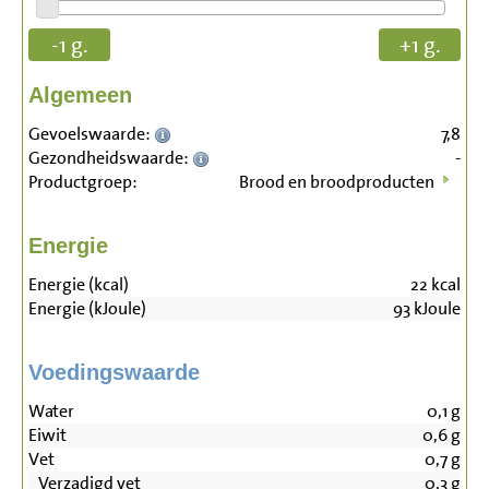
-1 g.
+1 g.
Algemeen
Gevoelswaarde:
7,8
Gezondheidswaarde:
-
Productgroep:
Brood en broodproducten
Energie
Energie (kcal)
22
kcal
Energie (kJoule)
93
kJoule
Voedingswaarde
Water
0,1
g
Eiwit
0,6
g
Vet
0,7
g
Verzadigd vet
0,3
g