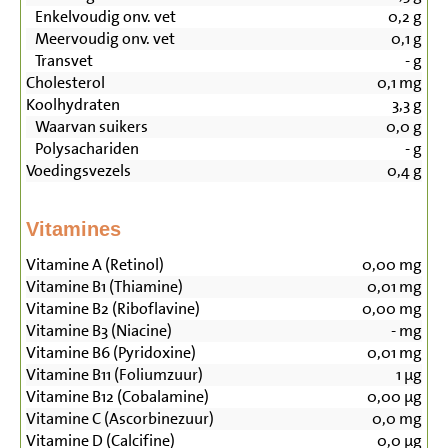
Enkelvoudig onv. vet
0,2
g
Meervoudig onv. vet
0,1
g
Transvet
-
g
Cholesterol
0,1
mg
Koolhydraten
3,3
g
Waarvan suikers
0,0
g
Polysachariden
-
g
Voedingsvezels
0,4
g
Vitamines
Vitamine A (Retinol)
0,00
mg
Vitamine B1 (Thiamine)
0,01
mg
Vitamine B2 (Riboflavine)
0,00
mg
Vitamine B3 (Niacine)
-
mg
Vitamine B6 (Pyridoxine)
0,01
mg
Vitamine B11 (Foliumzuur)
1
µg
Vitamine B12 (Cobalamine)
0,00
µg
Vitamine C (Ascorbinezuur)
0,0
mg
Vitamine D (Calcifine)
0,0
µg