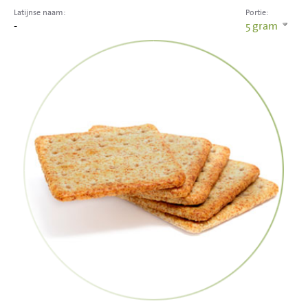
Latijnse naam:
Portie:
-
5
gram