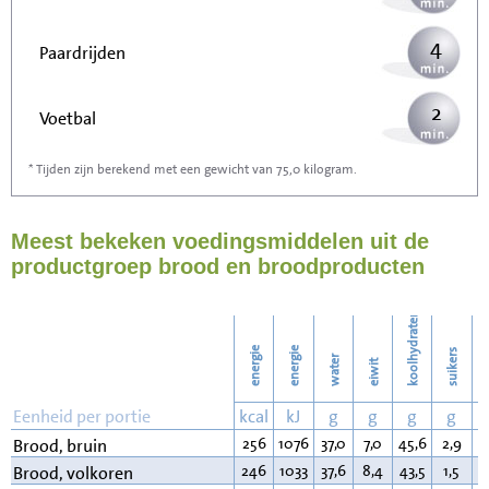
4
Paardrijden
2
Voetbal
* Tijden zijn berekend met een gewicht van 75,0 kilogram.
7
Stofzuigen
Meest bekeken voedingsmiddelen uit de
8
Strijken
productgroep brood en broodproducten
9
Wassen
koolhydraten
energie
energie
suikers
water
eiwit
v
Eenheid per portie
kcal
kJ
g
g
g
g
256
1076
37,0
7,0
45,6
2,9
3
Brood, bruin
246
1033
37,6
8,4
43,5
1,5
2
Brood, volkoren