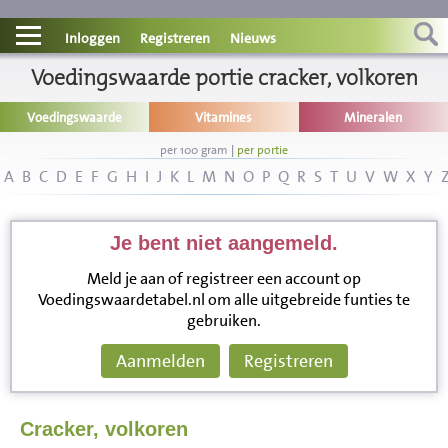
Contact
Inloggen
Registreren
Nieuws
Informatie
Voedingswaarde portie cracker, volkoren
Voedingswaarde
Vitamines
Mineralen
Disclaimer
per 100 gram
|
per portie
A
B
C
D
E
F
G
H
I
J
K
L
M
N
O
P
Q
R
S
T
U
V
W
X
Y
Je bent niet aangemeld.
Meld je aan of registreer een account op
Voedingswaardetabel.nl om alle uitgebreide funties te
gebruiken.
Aanmelden
Registreren
Cracker, volkoren