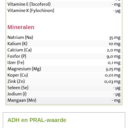
Vitamine E (Tocoferol)
-
mg
Vitamine K (Fylochinon)
-
µg
Mineralen
Natrium (Na)
35
mg
Kalium (K)
10
mg
Calcium (Ca)
2,0
mg
Fosfor (P)
9,0
mg
IJzer (Fe)
0,1
mg
Magnesium (Mg)
3,25
mg
Koper (Cu)
0,01
mg
Zink (Zn)
0,03
mg
Seleen (Se)
-
µg
Jodium (I)
-
µg
Mangaan (Mn)
-
mg
ADH en PRAL-waarde