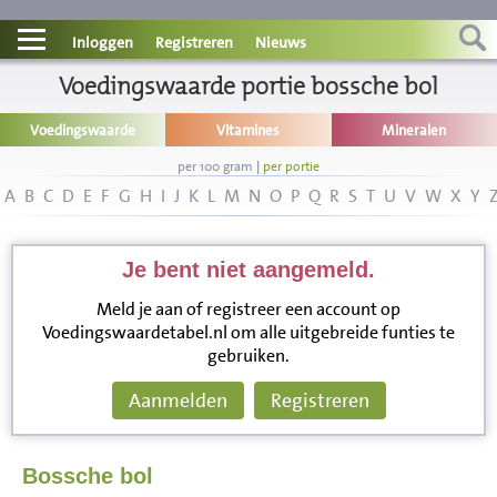
Contact
Inloggen
Registreren
Nieuws
Informatie
Voedingswaarde portie bossche bol
Voedingswaarde
Vitamines
Mineralen
Disclaimer
per 100 gram
|
per portie
A
B
C
D
E
F
G
H
I
J
K
L
M
N
O
P
Q
R
S
T
U
V
W
X
Y
Je bent niet aangemeld.
Meld je aan of registreer een account op
Voedingswaardetabel.nl om alle uitgebreide funties te
gebruiken.
Aanmelden
Registreren
Bossche bol