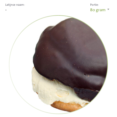
Latijnse naam:
Portie:
-
80
gram