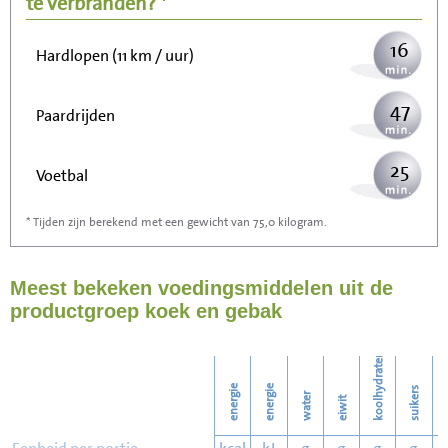
te verbranden? *
16
Hardlopen (11 km / uur)
47
Paardrijden
25
Voetbal
* Tijden zijn berekend met een gewicht van 75,0 kilogram.
75
Stofzuigen
Meest bekeken voedingsmiddelen uit de
81
Strijken
productgroep koek en gebak
93
Wassen
koolhydraten
energie
energie
suikers
water
eiwit
v