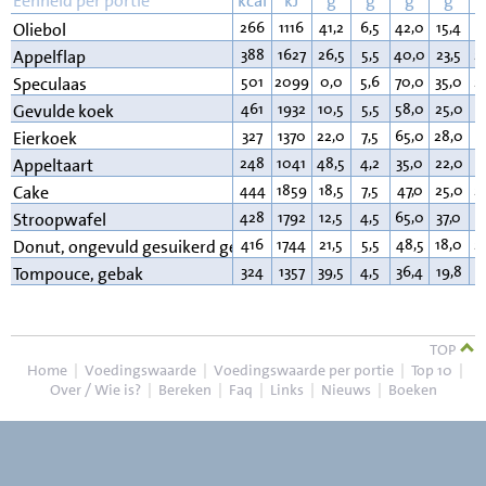
Eenheid per portie
kcal
kJ
g
g
g
g
266
1116
41,2
6,5
42,0
15,4
7
Oliebol
388
1627
26,5
5,5
40,0
23,5
2
Appelflap
501
2099
0,0
5,6
70,0
35,0
2
Speculaas
461
1932
10,5
5,5
58,0
25,0
2
Gevulde koek
327
1370
22,0
7,5
65,0
28,0
3
Eierkoek
248
1041
48,5
4,2
35,0
22,0
9
Appeltaart
444
1859
18,5
7,5
47,0
25,0
2
Cake
428
1792
12,5
4,5
65,0
37,0
1
Stroopwafel
416
1744
21,5
5,5
48,5
18,0
2
Donut, ongevuld gesuikerd gem.
324
1357
39,5
4,5
36,4
19,8
1
Tompouce, gebak
TOP
Home
|
Voedingswaarde
|
Voedingswaarde per portie
|
Top 10
|
Over / Wie is?
|
Bereken
|
Faq
|
Links
|
Nieuws
|
Boeken