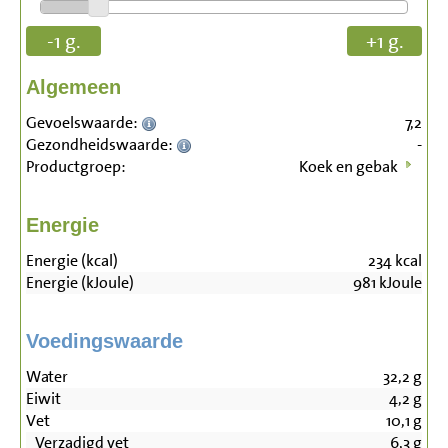
-1 g.
+1 g.
Algemeen
Gevoelswaarde:
7,2
Gezondheidswaarde:
-
Productgroep:
Koek en gebak
Energie
Energie (kcal)
234
kcal
Energie (kJoule)
981
kJoule
Voedingswaarde
Water
32,2
g
Eiwit
4,2
g
Vet
10,1
g
Verzadigd vet
6,3
g