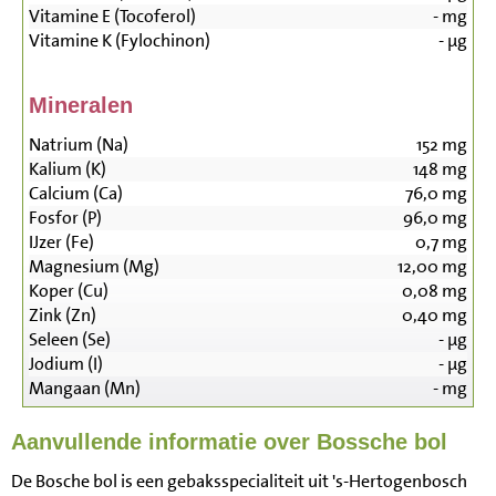
Vitamine E (Tocoferol)
-
mg
Vitamine K (Fylochinon)
-
µg
Mineralen
Natrium (Na)
152
mg
Kalium (K)
148
mg
Calcium (Ca)
76,0
mg
Fosfor (P)
96,0
mg
IJzer (Fe)
0,7
mg
Magnesium (Mg)
12,00
mg
Koper (Cu)
0,08
mg
Zink (Zn)
0,40
mg
Seleen (Se)
-
µg
Jodium (I)
-
µg
Mangaan (Mn)
-
mg
Aanvullende informatie over Bossche bol
De Bosche bol is een gebaksspecialiteit uit 's-Hertogenbosch