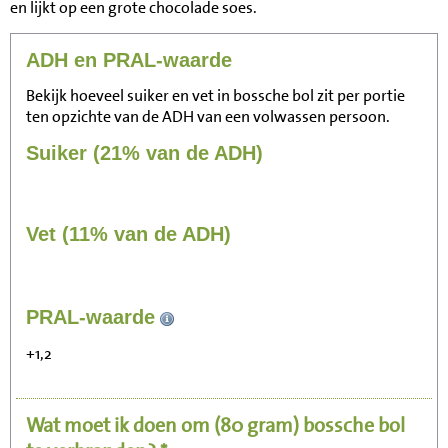
en lijkt op een grote chocolade soes.
ADH en PRAL-waarde
Bekijk hoeveel suiker en vet in bossche bol zit per portie
ten opzichte van de ADH van een volwassen persoon.
Suiker (21% van de ADH)
Vet (11% van de ADH)
170
PRAL-waarde
Zitten, tv kijken
+1,2
34
Fietsen (15 km/uur)
Wat moet ik doen om
(80 gram)
bossche bol
42
Wandelen (5 km/uur)