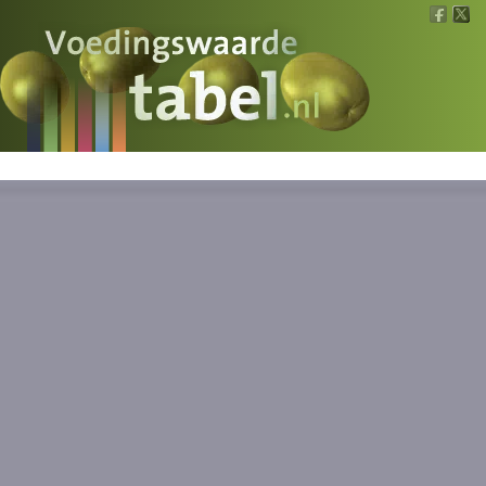
Voedingswaarde
Wat is wat?
Ons voedsel
Bereken
Nieuws
Boeken
Registreren
Inloggen