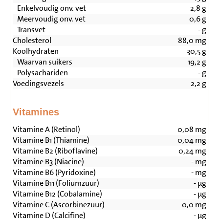
Enkelvoudig onv. vet
2,8
g
Meervoudig onv. vet
0,6
g
Transvet
-
g
Cholesterol
88,0
mg
Koolhydraten
30,5
g
Waarvan suikers
19,2
g
Polysachariden
-
g
Voedingsvezels
2,2
g
Vitamines
Vitamine A (Retinol)
0,08
mg
Vitamine B1 (Thiamine)
0,04
mg
Vitamine B2 (Riboflavine)
0,24
mg
Vitamine B3 (Niacine)
-
mg
Vitamine B6 (Pyridoxine)
-
mg
Vitamine B11 (Foliumzuur)
-
µg
Vitamine B12 (Cobalamine)
-
µg
Vitamine C (Ascorbinezuur)
0,0
mg
Vitamine D (Calcifine)
-
µg