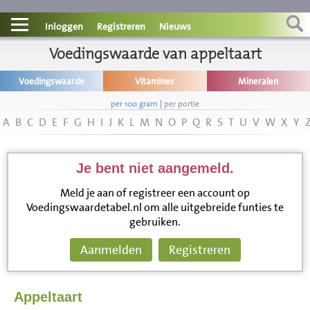
Contact
Inloggen
Registreren
Nieuws
Informatie
Voedingswaarde van appeltaart
Voedingswaarde
Vitamines
Mineralen
Disclaimer
per 100 gram
|
per portie
A
B
C
D
E
F
G
H
I
J
K
L
M
N
O
P
Q
R
S
T
U
V
W
X
Y
Je bent niet aangemeld.
Meld je aan of registreer een account op
Voedingswaardetabel.nl om alle uitgebreide funties te
gebruiken.
Aanmelden
Registreren
Appeltaart