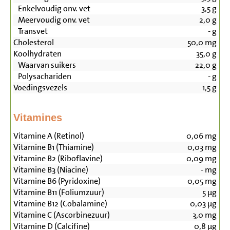
Enkelvoudig onv. vet
3,5
g
Meervoudig onv. vet
2,0
g
Transvet
-
g
Cholesterol
50,0
mg
Koolhydraten
35,0
g
Waarvan suikers
22,0
g
Polysachariden
-
g
Voedingsvezels
1,5
g
Vitamines
Vitamine A (Retinol)
0,06
mg
Vitamine B1 (Thiamine)
0,03
mg
Vitamine B2 (Riboflavine)
0,09
mg
Vitamine B3 (Niacine)
-
mg
Vitamine B6 (Pyridoxine)
0,05
mg
Vitamine B11 (Foliumzuur)
5
µg
Vitamine B12 (Cobalamine)
0,03
µg
Vitamine C (Ascorbinezuur)
3,0
mg
Vitamine D (Calcifine)
0,8
µg