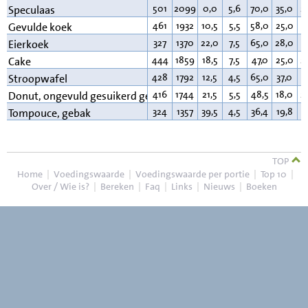
501
2099
0,0
5,6
70,0
35,0
2
Speculaas
461
1932
10,5
5,5
58,0
25,0
2
Gevulde koek
327
1370
22,0
7,5
65,0
28,0
3
Eierkoek
444
1859
18,5
7,5
47,0
25,0
2
Cake
428
1792
12,5
4,5
65,0
37,0
1
Stroopwafel
416
1744
21,5
5,5
48,5
18,0
2
Donut, ongevuld gesuikerd gem.
324
1357
39,5
4,5
36,4
19,8
1
Tompouce, gebak
TOP
Home
|
Voedingswaarde
|
Voedingswaarde per portie
|
Top 10
|
Over / Wie is?
|
Bereken
|
Faq
|
Links
|
Nieuws
|
Boeken