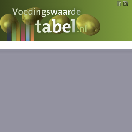
Voedingswaarde
Wat is wat?
Ons voedsel
Bereken
Nieuws
Boeken
Registreren
Inloggen