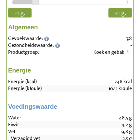
-1 g.
+1 g.
Algemeen
Gevoelswaarde:
7,8
Gezondheidswaarde:
-
Productgroep:
Koek en gebak
Energie
Energie (kcal)
248
kcal
Energie (kJoule)
1041
kJoule
Voedingswaarde
Water
48,5
g
Eiwit
4,2
g
Vet
9,8
g
Verzadigd vet
3,5
g