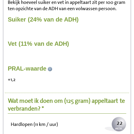
Bekijk hoeveel suiker en vet in appeltaart zit per 100 gram
ten opzichte van de ADH van een volwassen persoon.
Suiker (24% van de ADH)
Vet (11% van de ADH)
225
PRAL-waarde
Zitten, tv kijken
+1,2
45
Fietsen (15 km/uur)
Wat moet ik doen om
(125 gram)
appeltaart
te
55
Wandelen (5 km/uur)
verbranden? *
22
Hardlopen (11 km / uur)