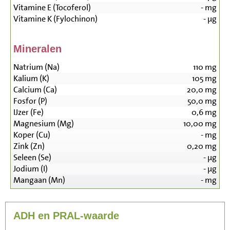
Vitamine E (Tocoferol)
-
mg
Vitamine K (Fylochinon)
-
µg
Mineralen
Natrium (Na)
110
mg
Kalium (K)
105
mg
Calcium (Ca)
20,0
mg
Fosfor (P)
50,0
mg
IJzer (Fe)
0,6
mg
Magnesium (Mg)
10,00
mg
Koper (Cu)
-
mg
Zink (Zn)
0,20
mg
Seleen (Se)
-
µg
Jodium (I)
-
µg
Mangaan (Mn)
-
mg
ADH en PRAL-waarde