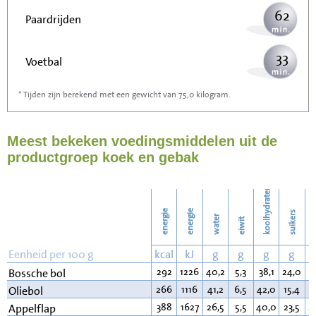
62
Paardrijden
33
Voetbal
* Tijden zijn berekend met een gewicht van 75,0 kilogram.
99
Stofzuigen
Meest bekeken voedingsmiddelen uit de
108
Strijken
productgroep koek en gebak
124
Wassen
koolhydraten
energie
energie
suikers
water
eiwit
v
Eenheid per 100 g
kcal
kJ
g
g
g
g
292
1226
40,2
5,3
38,1
24,0
1
Bossche bol
266
1116
41,2
6,5
42,0
15,4
7
Oliebol
388
1627
26,5
5,5
40,0
23,5
2
Appelflap